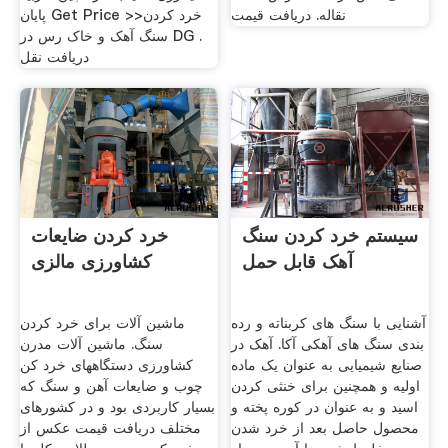
نقاله. دریافت قیمت
پایان Get Price >>خرد کردن
سنگ آهک و خاک رس در DG .
دریافت نقل
سیستم خرد کردن سنگ
خرد کردن ضایعات
آهک قابل حمل
کشاورزی مالزی
آشنایی با سنگ های کربناته و رده
ماشین آلات برای خرد کردن
بندی سنگ های آهکی آکا. آهک در
سنگ. ماشین آلات مدرن
صنایع شیمیایی به عنوان یک ماده
کشاورزی دستگاههای خرد کن
اولیه و همچنین برای خنثی کردن
چوب و ضایعات آهن و سنگ که
اسید و به عنوان در کوره پخته و
بسیار کاربردی بود و در کشورهای
محصول حاصل بعد از خرد شدن
مختلف دریافت قیمت عکس از