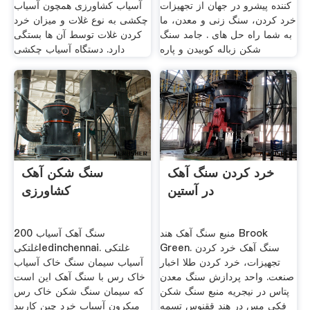
کننده پیشرو در جهان از تجهیزات
آسیاب کشاورزی همچون آسیاب
خرد کردن، سنگ زنی و معدن، ما
چکشی به نوع غلات و میزان خرد
به شما راه حل های . جامد سنگ
کردن غلات توسط آن ها بستگی
شکن زباله کوبیدن و پاره
دارد. دستگاه آسیاب چکشی
خرد کردن سنگ آهک
سنگ شکن آهک
در آستین
کشاورزی
منبع سنگ آهک هند Brook
200 سنگ آهک آسیاب
Green. سنگ آهک خرد کردن
غلتکیledinchennai. غلتکی
تجهیزات، خرد کردن طلا اخبار
آسیاب سیمان سنگ خاک آسیاب
صنعت. واحد پردازش سنگ معدن
خاک رس با سنگ آهک این است
پتاس در نیجریه منبع سنگ شکن
که سیمان سنگ شکن خاک رس
فکی مس در هند ققنوس تسمه
میکرون آسیاب خرد چین کاربید