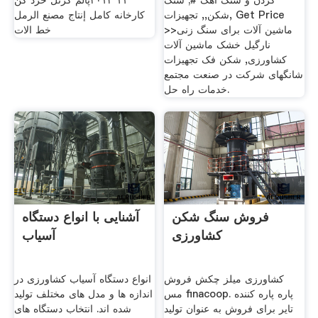
کردن و سنگ آهک #; سنگ
١١ ٢٠١٢پالم کرنل خرد کن
شکن,, تجهیزات, Get Price
کارخانه كامل إنتاج مصنع الرمل
>>ماشین آلات برای سنگ زنی
خط الات
نارگیل خشک ماشین آلات
کشاورزی, شکن فک تجهیزات
شانگهای شرکت در صنعت مجتمع
خدمات راه حل.
فروش سنگ شکن
آشنایی با انواع دستگاه
کشاورزی
آسیاب
کشاورزی میلز چکش فروش
انواع دستگاه آسیاب کشاورزی در
مس finacoop. پاره پاره کننده
اندازه ها و مدل های مختلف تولید
تایر برای فروش به عنوان تولید
شده اند. انتخاب دستگاه های