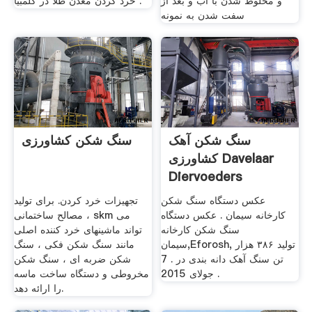
و مخلوط شدن با آب و بعد از
خرد کردن معدن طلا در کلمبیا .
سفت شدن به نمونه
سنگ شکن آهک
سنگ شکن کشاورزی
کشاورزی Davelaar
Diervoeders
عکس دستگاه سنگ شکن
تجهیزات خرد کردن. برای تولید
کارخانه سیمان . عکس دستگاه
مصالح ساختمانی ، skm می
سنگ شکن کارخانه
تواند ماشینهای خرد کننده اصلی
سیمان,Eforosh, تولید ۳۸۶ هزار
مانند سنگ شکن فکی ، سنگ
تن سنگ آهک دانه بندی در . 7
شکن ضربه ای ، سنگ شکن
جولای 2015 .
مخروطی و دستگاه ساخت ماسه
را ارائه دهد.