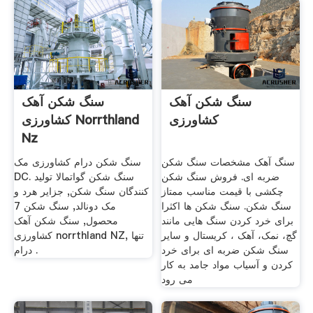
سنگ شکن آهک
سنگ شکن آهک
کشاورزی
کشاورزی Norrthland
Nz
سنگ آهک مشخصات سنگ شکن
سنگ شکن درام کشاورزی مک
ضربه ای. فروش سنگ شکن
DC. سنگ شکن گواتمالا تولید
چکشی با قیمت مناسب ممتاز
کنندگان سنگ شکن, جزایر هرد و
سنگ شکن. سنگ شکن ها اکثرا
مک دونالد, سنگ شکن 7
برای خرد کردن سنگ هایی مانند
محصول, سنگ شکن آهک
گچ، نمک، آهک ، کریستال و سایر
کشاورزی norrthland NZ, تنها
سنگ شکن ضربه ای برای خرد
درام .
کردن و آسیاب مواد جامد به کار
می رود