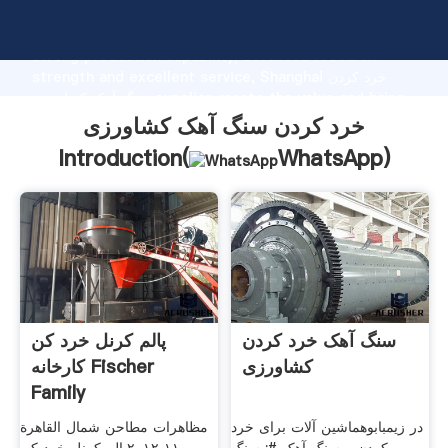
خرد کردن سنگ آهک کشاورزی manufacturer Grasping
strong production capability, advanced research
strength and excellent service, Shanghai خرد کردن
سنگ آهک کشاورزی supplier create the value and bring
values to all of customers.
خرد کردن سنگ آهک کشاورزی
Introduction(
WhatsApp
)
سنگ آهک خرد کردن
پالم کرنل خرد کن
کشاورزی
کارخانه Fischer
Family
در زیمبابوهماشین آلات برای خرد
مظاهرات مطاحن شمال القاهرة