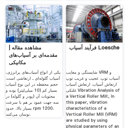
فرآیند آسیاب Loesche
مشاهده مقاله |
مقدمه‌ای بر آسیاب‌های
مکانیکی
شایستگی و معایب VRM و
یکی از انواع آسیاب‌های پرانرژی،
آسیاب توپ. عجیب و غریب توپ
آسیاب گلوله‌ای ـ ارتعاشی است.
ارتعاش آسیاب. ارتعاش آسیاب
حجم محفظه در این نوع آسیاب
غلتکی Vibration Analysis of
بسیار کم (10 میلی‌لیتر) بوده و
a Vertical Roller Mill:, In
محتویات آن (پودر و گلوله) در
this paper, vibration
سه جهت عمود بر هم با سرعت
characteristics of a
بسیار بالا، حدود rpm 1200،
Vertical Roller Mill (VRM)
نوسان می‌کنند.
are studied by using
physical parameters of an