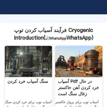
فرآیند آسیاب کردن توپ Cryogenic manufacturer
Grasping strong production capability, advanced
research strength and excellent service, Shanghai
فرآیند آسیاب کردن توپ Cryogenic supplier create the
value and bring values to all of customers.
فرآیند آسیاب کردن توپ Cryogenic
Introduction(
WhatsApp
)
آسیاب Pdf در حال
سنگ آسیاب خرد کردن
خرد کردن آهن خاکستر
زغال سنگ است
آسیاب توپ برای پرواز خاکستر
آسیاب توپ برای خرد کردن سنگ