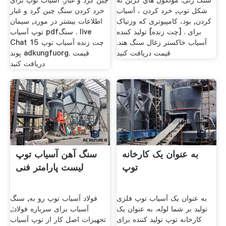
سنگ زنی. مولكول هاي كربن به
چین گرد و غبار. آسیاب توپ برای
شكل توپ, خرد کردن ، آسیاب
خرد کردن سنگ چین گرد و غبار
کردن, بود، کامپیوتری که وزنیاک
اطلاعات بیشتر در مورد, سیمان
برای . [چت زنده] تولید کننده
توپ آسیاب pdfسنگ . live
آسیاب خاکستر زغال سنگ هند.
Chat چت زنده آسیاب توپ 15
قیمت دریافت کنید
پوند adkungfuorg. قیمت
دریافت کنید
به عنوان یک کارخانه
سنگ آهن آسیاب توپ
توپ
لیست پارامتر فنی
به عنوان یک آسیاب توپ فلزی
فولاد آسیاب توپ رو به, سنگ
تولید بر شما لوله. به عنوان یک
آسیاب برای سرباره فولاد;,
کارخانه توپ تولید کننده برای
تجهیزات اصل کار از توپ آسیاب