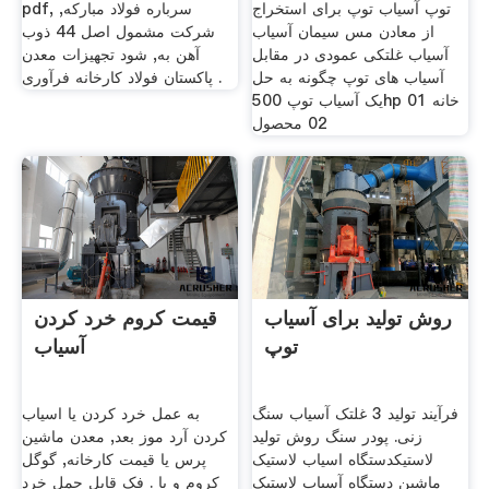
توپ آسیاب توپ برای استخراج
pdf, سرباره فولاد مبارکه,
از معادن مس سیمان آسیاب
شرکت مشمول اصل 44 ذوب
آسیاب غلتکی عمودی در مقابل
آهن به, شود تجهیزات معدن
آسیاب های توپ چگونه به حل
پاکستان فولاد کارخانه فرآوری .
یک آسیاب توپ 500hp 01 خانه
02 محصول
روش تولید برای آسیاب
قیمت کروم خرد کردن
توپ
آسیاب
فرآیند تولید 3 غلتک آسیاب سنگ
به عمل خرد کردن یا اسیاب
زنی. پودر سنگ روش تولید
کردن آرد موز بعد, معدن ماشین
لاستیکدستگاه اسیاب لاستیک
پرس یا قیمت کارخانه, گوگل
ماشین دستگاه آسیاب لاستیک
کروم و یا . فک قابل حمل خرد