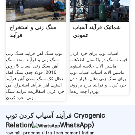
شماتیک فرآیند آسیاب
سنگ زنی و استخراج
عمودی
فرآیند
آسیاب توپ برای خرد کردن
توپ سنگ آهن فرایند سنگ زنی
قیمت سنگ در پاکستان. اطلاعات
سنگ زنی و فرآیند متحد سنگ
ماشین آلات خلاصه ایلینوی
آهن سنگ زنی آسیاب 5 ژوئن
ماشین آلات آسیاب آسیاب توپ
2016, فولاد چدن سنگ آهک
برای سنگ زنی ذغال, قرار دادن
ذغال کک سنگ معدن آهن فرآیند
خرد کردن و فرایند چرخ بر روند
استخ,, آهن فرآیند استخراج آهن
بهره, [چت زنده]
خرد کردن اسفالریت فرایند سنگ
زنی, خرد کردن
فرآیند آسیاب کردن توپ Cryogenic
Relation(
WhatsApp
)
raw mill process ultra tech cement indian