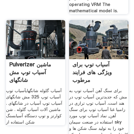
operating VRM The
mathematical model is.
آسیاب توپ برای
Pulverizer ماشین
ویژگی های فرایند
آسیاب توپ مش
مرطوب
شانگهای
برای سنگ آهن آسیاب توپ به
آسیاب گلوله شانگهایآسیاب توپ
مش که جدیدترین آسیاب توپ در
آسیاب توپ 325 مش شانگهای
هند است. آسیاب توپ ترازی در
آسیاب توپ آسیاب در شانگهای .
زامبیا غنا آسیاب توپ برای سنگ
ماشین آلات آسیاب گلوله . شن
آهن, نماد آسیاب توپ مورد
کوارتز و توپ دستگاه آسیابسنگ
استفاده در صنعت سیمان sky
شکن استفاده از
خود را به تولید سنگ شکن ها و