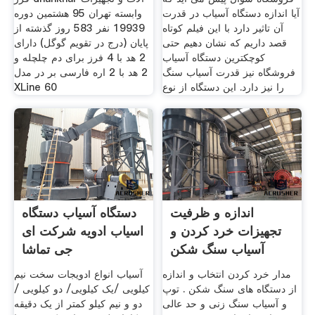
آیا اندازه دستگاه آسیاب در قدرت
وابسته تهران 95 هشتمین دوره
آن تاثیر دارد با این فیلم کوتاه
19939 نفر 583 روز گذشته از
قصد داریم که نشان دهیم حتی
پایان (درج در تقویم گوگل) دارای
کوچکترین دستگاه آسیاب
2 هد با 4 فرز برای دم چلچله و
فروشگاه نیز قدرت آسیاب سنگ
2 هد با 2 اره فارسی بر در مدل
را نیز دارد. این دستگاه از نوع
XLine 60
اندازه و ظرفیت
دستگاه آسیاب دستگاه
تجهیزات خرد کردن و
اسیاب ادویه شرکت ای
آسیاب سنگ شکن
جی تماشا
ایران
مدار خرد کردن انتخاب و اندازه
آسیاب انواع ادویجات سخت نیم
از دستگاه های سنگ شکن . توپ
کیلویی /یک کیلویی/ دو کیلویی /
و آسیاب سنگ زنی و حد عالی
دو و نیم کیلو کمتر از یک دقیقه