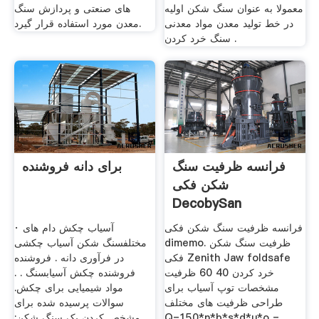
معمولا به عنوان سنگ شکن اولیه
های صنعتی و پردازش سنگ
در خط تولید معدن مواد معدنی
معدن مورد استفاده قرار گیرد.
سنگ خرد کردن .
فرانسه ظرفیت سنگ
برای دانه فروشنده
شکن فکی
DecobySan
فرانسه ظرفیت سنگ شکن فکی
· آسیاب چکش دام های
dimemo. ظرفیت سنگ شکن
مختلفسنگ شکن آسیاب چکشی
فکی Zenith Jaw foldsafe
در فرآوری دانه . فروشنده
خرد کردن 40 60 ظرفیت
فروشنده چکش آسیابسنگ . .
مشخصات توپ آسیاب برای
مواد شیمیایی برای چکش.
طراحی ظرفیت های مختلف
سوالات پرسیده شده برای
Q=150*n*b*s*d*μ*ρ =
مشخص کردن یک سنگ شکن;