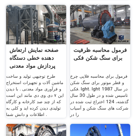
فرمول محاسبه ظرفیت
صفحه نمایش ارتعاش
برای سنگ شکن فکی
دهنده خطی دستگاه
پردازش مواد معدنی
طلا
فرمول برای محاسبه فلاپی چرخ
طرح توجیهی تولید و ساخت
و قطر موتور برای سنگ شکن
ماشین آلات و تجهیزات استخراج
فکی. lght. lght در سال 1987
و فرآوری مواد معدنی . با دیدن
تاسیس شده و در طول 30 سال
این ۷ دی وی دی مانند این است
گذشته، 124 اختراع ثبت شده در
که از چند صد کارخانه و کارگاه
شركت های سنگ شكن و آسیاب
تولیدی دیدن کرده اید و کلی به
را در
اطلاعات و دانش شما .