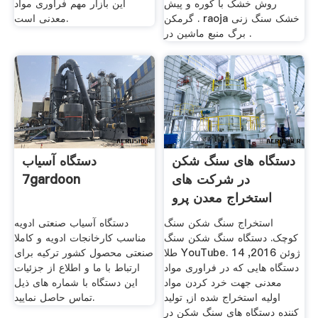
روش خشک با کوره و پیش
این بازار مهم فرآوری مواد
گرمکن . raoja خشک سنگ زنی
معدنی است.
برگ منبع ماشین در .
دستگاه های سنگ شکن
دستگاه آسیاب
در شرکت های
7gardoon
استخراج معدن پرو
استخراج سنگ شکن سنگ
دستگاه آسیاب صنعتی ادویه
کوچک. دستگاه سنگ شکن سنگ
مناسب کارخانجات ادویه و کاملا
طلا YouTube. 14 ژوئن 2016,
صنعتی محصول کشور ترکیه برای
دستگاه هایی که در فراوری مواد
ارتباط با ما و اطلاع از جزئیات
معدنی جهت خرد کردن مواد
این دستگاه با شماره های ذیل
اولیه استخراج شده از, تولید
تماس حاصل نمایید.
کننده دستگاه های سنگ شکن در