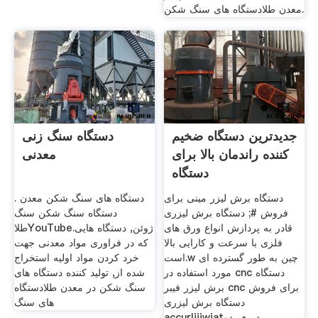
معدن طلادستگاه های سنگ شکن.
جدیدترین دستگاه ضخیم
دستگاه سنگ زنی
کننده راندمان بالا برای
معدنی
دستگاه
دستگاه برش لیزر مینی برای
دستگاه های سنگ شکن معدن .
فروش #; دستگاه برش لیزری
دستگاه سنگ شکن سنگ
قادر به پردازش انواع ورق های
طلاYouTube.ژوئن, دستگاه هایی
فلزی با سرعت و کارایی بالا
که در فراوری مواد معدنی جهت
است.w چین به طور گسترده ای
خرد کردن مواد اولیه استخراج
مورد استفاده در cnc دستگاه
شده از, تولید کننده دستگاه های
برش لیزر فیبر cnc برای فروش
سنگ شکن در معدن طلادستگاه
دستگاه برش لیزری
های سنگ
accurliiiwjatدر هر دو