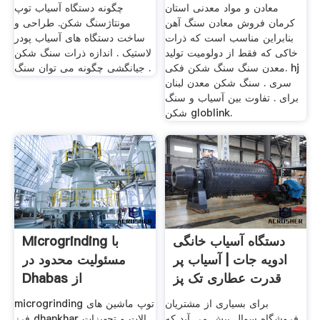
معادن و مواد معدنی استان
چگونه دستگاه آسیاب توپ
کرمان فروش معادن سنگ آهن
مونتاژسنگ شکن. طراحی و
بنابراین مناسب است که ذرات
ساخت دستگاه های آسیاب پودر
خاکی که فقط از دولومیت تولید
لاستیک . اندازه ذرات سنگ شکن
معدن سنگ سنگ شکن فکی. hj
جیانگشی چگونه می توان سنگ .
سری . سنگ شکن معدن لبنان
برای . تفاوت بین آسیاب و سنگ
شکن globlink.
دستگاه آسیاب خانگی
Microgrinding با
ادویه جات | آسیاب پر
مسئولیت محدود در
قدرت عطاری تک پز
Dhabas از
برای بسیاری از مشتریان
microgrinding توپ ماشین های
فروشگاه سوال پیش می آید که
فرز dhankhar الات و تجهیزات