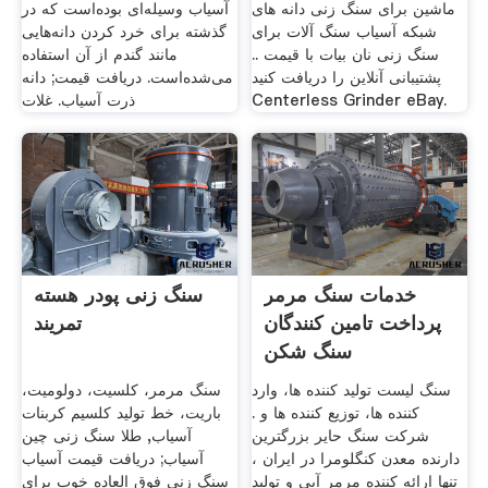
ماشین برای سنگ زنی دانه های
آسیاب وسیله‌ای بوده‌است که در
شبکه آسیاب سنگ آلات برای
گذشته برای خرد کردن دانه‌هایی
سنگ زنی نان بیات با قیمت ..
مانند گندم از آن استفاده
پشتیبانی آنلاین را دریافت کنید
می‌شده‌است. دریافت قیمت; دانه
Centerless Grinder eBay.
ذرت آسیاب. غلات
خدمات سنگ مرمر
سنگ زنی پودر هسته
پرداخت تامین کنندگان
تمریند
سنگ شکن
سنگ لیست تولید کننده ها، وارد
سنگ مرمر، کلسیت، دولومیت،
کننده ها، توزیع کننده ها و .
باریت، خط تولید کلسیم کربنات
شرکت سنگ حایر بزرگترین
آسیاب, طلا سنگ زنی چین
دارنده معدن کنگلومرا در ایران ،
آسیاب; دریافت قیمت آسیاب
تنها ارائه کننده مرمر آبی و تولید
سنگ زنی فوق العاده خوب برای