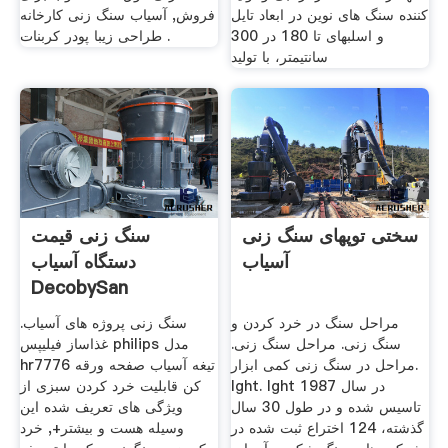
کننده سنگ های نوین در ابعاد تایل
فروش, آسیاب سنگ زنی کارخانه
و اسلبهای تا 180 در 300
طراحی زیبا پودر کربنات .
سانتیمتر، با تولید
سختی توپهای سنگ زنی
سنگ زنی قیمت
آسیاب
دستگاه آسیاب
DecobySan
مراحل سنگ در خرد کردن و
سنگ زنی پروژه های آسیاب.
سنگ زنی. مراحل سنگ زنی.
غذاساز فیلیپس philips مدل
مراحل در سنگ زنی کمی ابزار.
hr7776 تیغه آسیاب صفحه ورقه
lght. lght در سال 1987
کن قابلیت خرد کردن سبزی از
تاسیس شده و در طول 30 سال
ویژگی های تعریف شده این
گذشته، 124 اختراع ثبت شده در
وسیله هست و بیشتر+, خرد