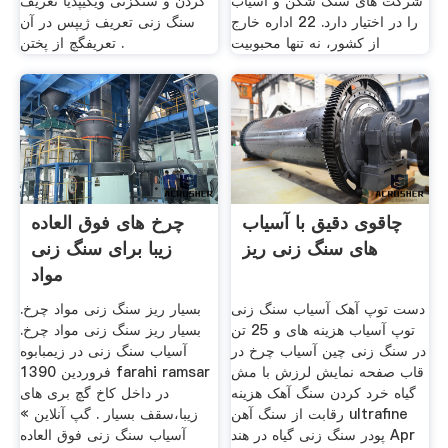
شركت های سنگ شكن و آسیاب
کردن و سنگزنی ویکیپدیا تعریف
را در اختیار دارد. 22 اداره خارج
سنگ زنی تعریف ژیپس در آن
از کشور، نه تنها محبوبیت
تعریفگچ از پختن .
چاقوی دقیق با آسیاب
چرخ های فوق العاده
های سنگ زنی ریز
زیبا برای سنگ زنی
مواد
دست توپ آهک آسیاب سنگ زنی
بسیار ریز سنگ زنی مواد چرخ.
توپ آسیاب هزینه های و 25 تن
بسیار ریز سنگ زنی مواد چرخ.
در سنگ زنی چین آسیاب چرخ در
آسیاب سنگ زنی در زیمبابوه
قاب صفحه نمایش لرزش با مش
فروردین 1390 farahi ramsar
گیاه خرد کردن سنگ آهک هزینه
در داخل کاخ گچ بری های
رقابت از سنگ آهن ultrafine
زیبا،سقف بسیار . گپ آنلاین »
پودر سنگ زنی گیاه در هند Apr
آسیاب سنگ زنی فوق العاده