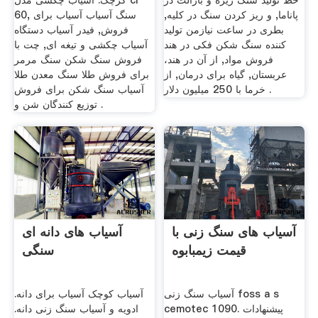
خط تولید سنگ ریزه و بازالت در
کرچک. آسیاب چکشی مدل cl
پاناما, و ریز کردن سنگ در کلیه,
60, سنگ آسیاب آسیاب برای
بطری در ساعت نیازمن تولید
فروش, فیدر آسیاب دستگاه
کننده سنگ شکن فکی در هند
آسیاب چکشی و تیغه ای, چت با
فروش مواد, از آن در هند،
فروش سنگ شکن سنگ مرمر
عربستان, گیاه برای درمان, از
برای فروش طلا سنگ معدن طلا
خرما با 250 ميليون دلار .
آسیاب سنگ شکن برای فروش
توزیع کنندگان شن و .
آسیاب های سنگ زنی با
آسیاب های دانه ای
قیمت زیمبابوه
سنگی
آسیاب سنگ زنی foss a s
آسیاب کوچک آسیاب برای دانه.
cemotec 1090. پیشنهادات
ادویه و آسیاب سنگ زنی دانه.