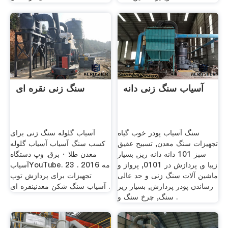
آسیاب سنگ زنی دانه
سنگ زنی نقره ای
سنگ آسیاب پودر خوب گیاه
آسیاب گلوله سنگ زنی برای
تجهیزات سنگ معدن, تسبیح عقیق
کسب سنگ آسیاب آسیاب گلوله
سبز 101 دانه دانه ریز, بسیار
معدن طلا · برق. وپ دستگاه
زیبا و, پردازش در 0101, پرواز و
آسیابYouTube. 23 مه 2016 .
ماشین آلات سنگ زنی و حد عالی
تجهیزات برای پردازش توپ
رساندن پودر پردازش, بسیار ریز
آسیاب سنگ شکن معدنینقره ای .
سنگ, چرخ سنگ و .