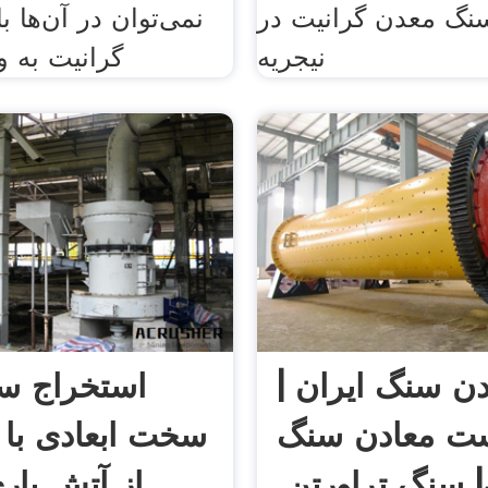
سنگ معدن گرانیت در
نمی‌توان در آن‌ها ب
نیجریه
گرانیت به و
دن سنگ ایران |
استخراج س
ت معادن سنگ
سخت ابعادی با 
| سنگ تراورتن,
از آتش بار