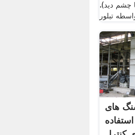
ا چشم دید).
اسطه تبلور
نگ های
استفاده
ی کنترل