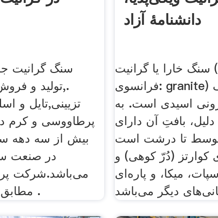
دانشنامهٔ آزاد
سنگ خارا یا گرانیت (به
سنگ گرانیت جز
فرانسوی: granite) گونه‌ای سنگ
.,تولید و فرو
رونی اسيدی است. به
تزیینی,تایل و ا
لیل، بافتِ آن دارای
پرطاووسی و کرم در
متوسط تا درشت است
بیش از سه دهه سا
 کوارتز (دُرّ کوهی) و
در صنعت س
پات، میکا، و پاره‌ای
می‌باشد.شرکت پر
مطابق با بروز‌ترین .