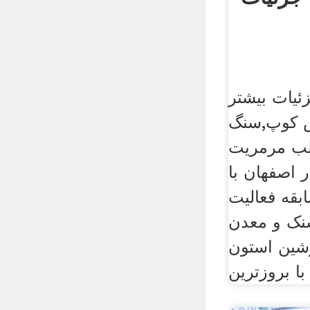
ئیات بیشتر
ش کوپ,سنگ
سلب مرمریت
 اصفهان با
بقه فعالیت
نک و معدن
شین استون