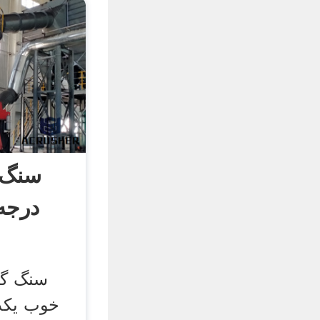
سنگ گ
سنگ گر
خوب یکد