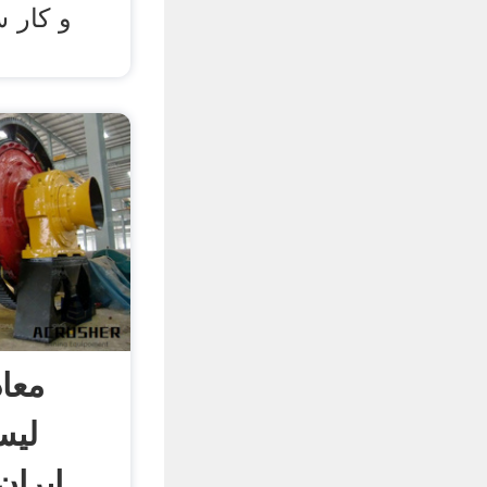
و کار 
معا
لیس
ایران