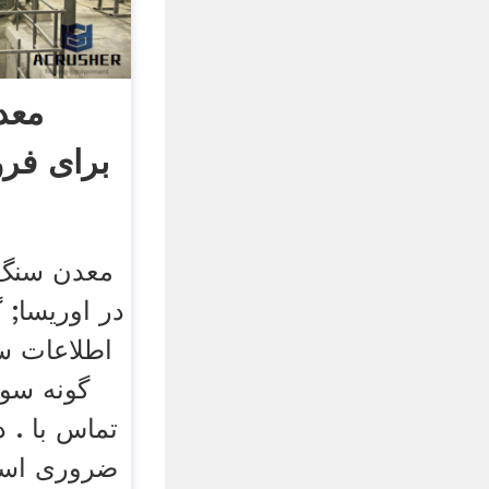
معد
برای فر
معدن سنگ 
در اوریسا; گ
اطلاعات س
گونه سوا
تماس با . 
ضروری اس