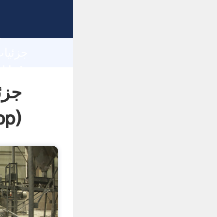
h
جزئ
pp
)