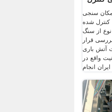
امکان سنجی
 کنترل شده
وع از سنگ
ررسی قرار
ت آتش باری
یت واقع در
ایران انجام