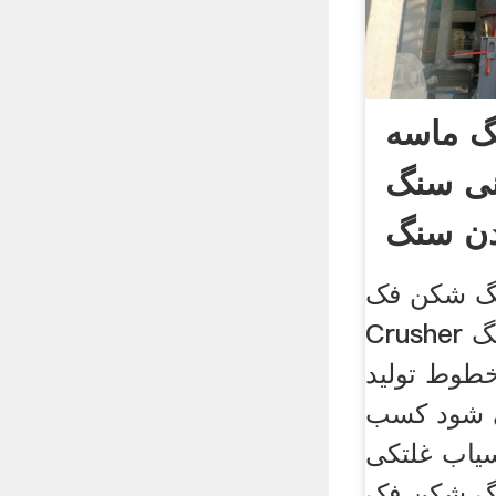
گ ماسه
نی سنگ
ن سنگ
کن فک PE PE Jaw
Crusher معمولاً به عنوان سنگ
طوط تولید
ی شود کسب
سیاب غلتکی
کن فک PE PE