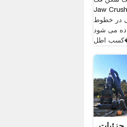
Jaw  معمولاً به عنوان
 در خطوط
اده می شود
طل�
 جزئیات