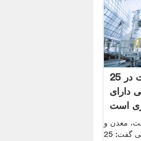
25 معدن گرانیت در
ی دارای
ری است
ت، معدن و
تجارت آذربایجان غربی گفت: 25