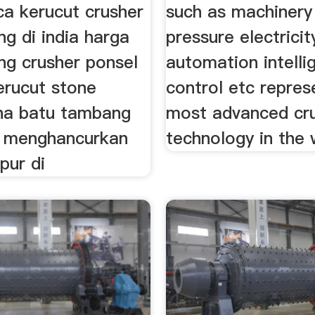
ca kerucut crusher
such as machinery 
g di india harga
pressure electricit
ng crusher ponsel
automation intelli
rucut stone
control etc repres
ina batu tambang
most advanced cr
 menghancurkan
technology in the 
pur di