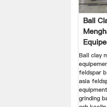
Ball Cl
Mengh
Equip
Ball clay
equipemen
feldspar 
asia felds
equipment
grinding ba
ash kaolin