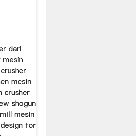
er dari
r mesin
 crusher
sen mesin
n crusher
new shogun
mill mesin
 design for