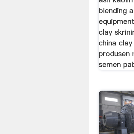
blending a
equipment
clay skrin
china cla
produsen 
semen pab