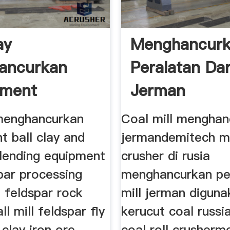
ay
Menghancur
ancurkan
Peralatan Dar
ement
Jerman
 menghancurkan
Coal mill menghan
t ball clay and
jermandemitech m
blending equipment
crusher di rusia
par processing
menghancurkan pe
 feldspar rock
mill jerman diguna
ll mill feldspar fly
kerucut coal russi
 clay iron ore
coal roll crusherm