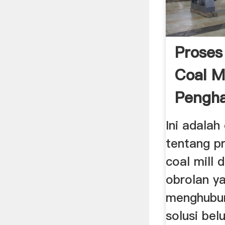
Proses
Coal Mi
Pengh
Ini adalah
tentang p
coal mill
obrolan y
menghubun
solusi be