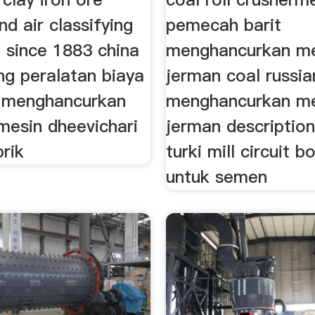
nd air classifying
pemecah barit
 since 1883 china
menghancurkan me
ing peralatan biaya
jerman coal russia
y menghancurkan
menghancurkan me
mesin dheevichari
jerman descriptio
rik
turki mill circuit b
untuk semen