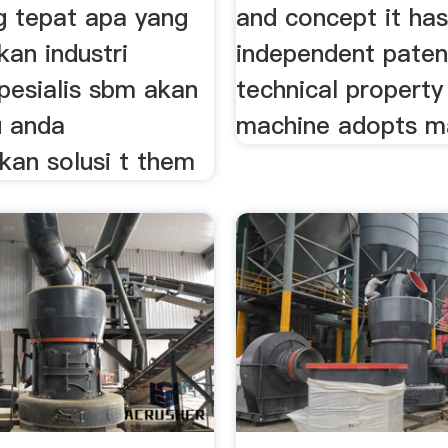
ng tepat apa yang
and concept it ha
kan industri
independent pate
pesialis sbm akan
technical property 
 anda
machine adopts m
an solusi t them