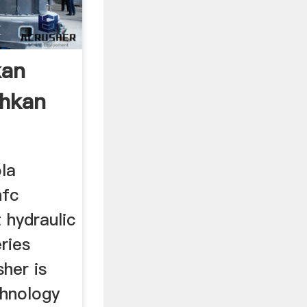
kan
ihkan
la
hfc
 hydraulic
ries
sher is
chnology