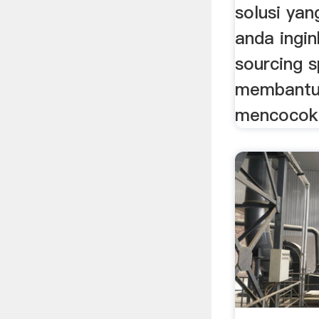
solusi ya
anda ingin
sourcing s
membantu
mencocokk