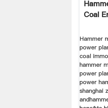
Hammer
Coal E
Hammer mi
power pla
coal immob
hammer mil
power plan
power ham
shanghai z
andhammer