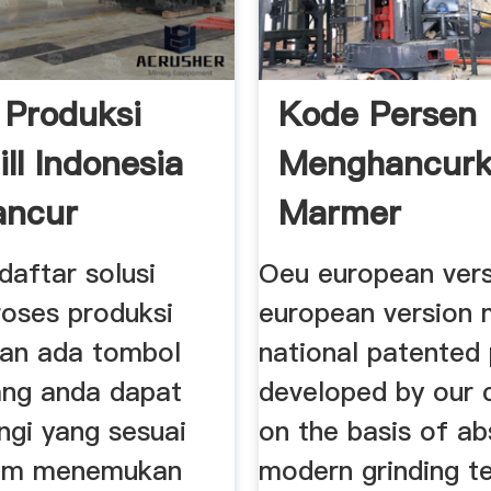
 Produksi
Kode Persen
ll Indonesia
Menghancur
ancur
Marmer
 daftar solusi
Oeu european vers
roses produksi
european version m
 dan ada tombol
national patented
ang anda dapat
developed by our
gi yang sesuai
on the basis of ab
lum menemukan
modern grinding t