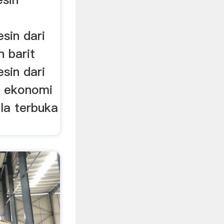
sin dari
n barit
sin dari
n ekonomi
ola terbuka