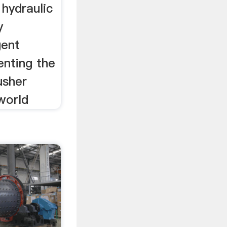
hydraulic
y
gent
enting the
usher
world