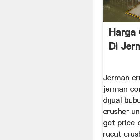
Harga 
Di Jer
Jerman cru
jerman co
dijual bub
crusher un
get price 
rucut crus