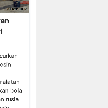
kan
i
curkan
esin
ralatan
kan bola
an rusia
esin