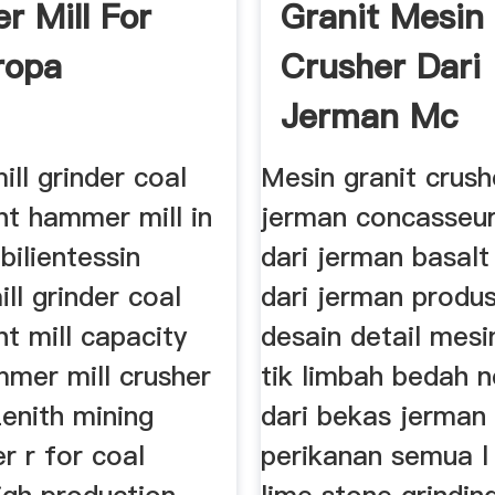
 Mill For
Granit Mesin
ropa
Crusher Dari
Jerman Mc
Machinery
ll grinder coal
Mesin granit crush
nt hammer mill in
jerman concasseu
ilientessin
dari jerman basalt
l grinder coal
dari jerman produ
t mill capacity
desain detail mesi
mer mill crusher
tik limbah bedah 
enith mining
dari bekas jerman 
 r for coal
perikanan semua l