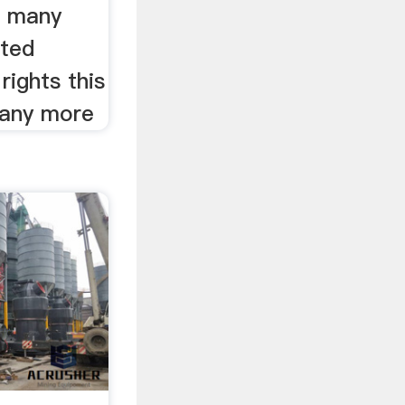
s many
nted
rights this
any more