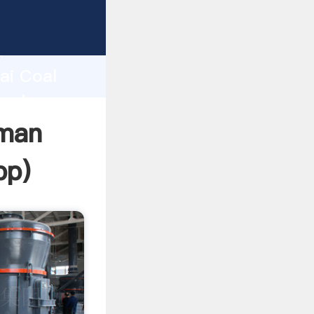
d
ai Coal
 value
rman
pp
)