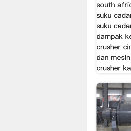
south afri
suku cadan
suku cada
dampak ke
crusher c
dan mesin
crusher ka