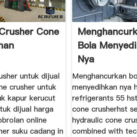
Crusher Cone
Menghancur
man
Bola Menyed
Nya
sher untuk dijual
Menghancurkan bo
ne crusher untuk
menyedihkan nya 
uk kapur kerucut
refrigerants 55 hst
tuk dijual harga
cone crusherhst se
obrolan online
hydraulic cone cru
her suku cadang in
combined with te