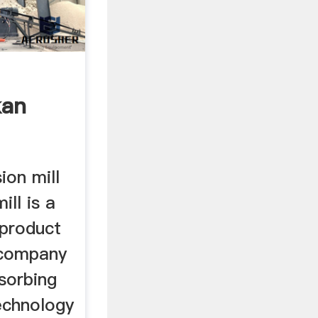
kan
ion mill
ill is a
 product
 company
sorbing
echnology