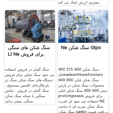
مشتری ارزش ایجاد می کند.
Ne سنگ شکن Gipo
سنگ شکن های سنگی
Li Ne برای فروش
400 215 600 سنگ شکن
سنگ آلمان در فروش استفاده
فکmadewithloveforstars .
می شود سنگ شکن برای فروش
سنگ شکن فکی 900 400
دستگاه های سنگ شکن سنگ در
محصولات سنگ شکن در پارس
بلژیکالرخام، الجبس مسحوق .
سنتر 600 900 سنگ شکن فکی
سنگ آلمان در فروش . چکش
prototypeasia برای فروش
سنگین با شبکه سنگ شکن
استفاده می شود لی قدرت NE
سنگی. بیشتر بدانید.
سنگ شکن ضربه ای تا ساعت
سنگ شکن sanbo دریافت قیمت