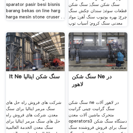
سنگ شکن سنگ; سنگ شکن
sparator pasir besi bisnis
قطعات سوئد; سندان چکش سنگ
barang bekas on line harg
چرخ; بهره یوتیوب سنگ آهن; مواد
harga mesin stone cruser . .
معدنی سنگ کروم; آسیاب توپ
سنگ شکن Ne در
It Ne سنگ شکن ایتالیا
لاهور
سنگ شکن ne در لاهور آلات
شرکت های فروش راه حل های
سنگ گرانیت چینی گرانیت
سنگ مرمر ایتالیا برای سنگ
متحرک ماشین آلات معدن
معدن. شرکت های فروش راه
operators3 دستگاه سنگ شکن
حل های سنگ مرمر ایتالیا برای
سنگ برای فروش فروشنده سنگ
سنگ معدن الخدمة العالمية