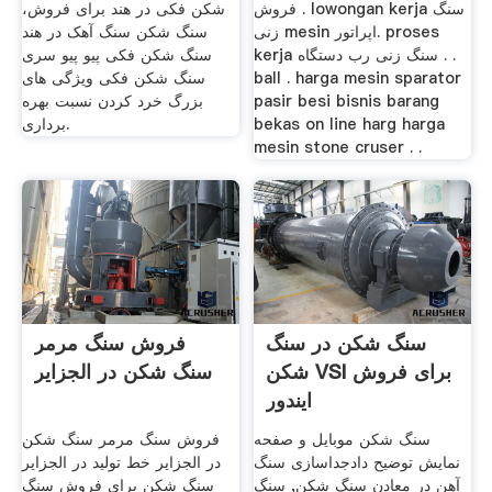
فروش . lowongan kerja سنگ
شکن فکی در هند برای فروش،
زنی mesin اپراتور. proses
سنگ شکن سنگ آهک در هند
kerja سنگ زنی رب دستگاه . .
سنگ شکن فکی پیو پیو سری
ball . harga mesin sparator
سنگ شکن فکی ویژگی های
pasir besi bisnis barang
بزرگ خرد کردن نسبت بهره
bekas on line harg harga
برداری.
mesin stone cruser . .
سنگ شکن در سنگ
فروش سنگ مرمر
شکن VSI برای فروش
سنگ شکن در الجزایر
ایندور
سنگ شکن موبایل و صفحه
فروش سنگ مرمر سنگ شکن
نمایش توضیح دادجداسازی سنگ
در الجزایر خط تولید در الجزایر
آهن در معادن سنگ شکن, سنگ
سنگ شکن برای فروش سنگ