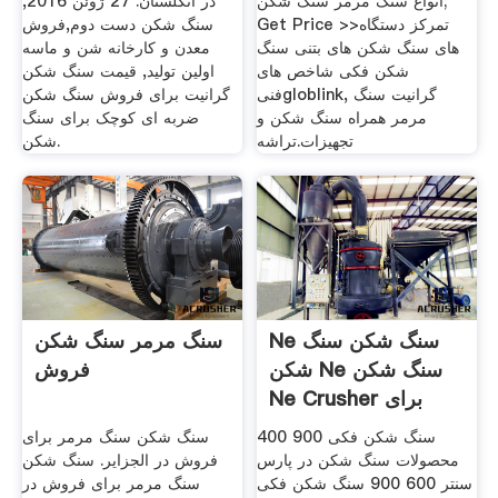
انواع سنگ مرمر سنگ شکن;
در انگلستان. 27 ژوئن 2016,
Get Price >>تمرکز دستگاه
سنگ شکن دست دوم,فروش
های سنگ شکن های بتنی سنگ
معدن و کارخانه شن و ماسه
شکن فکی شاخص های
اولين توليد, قیمت سنگ شکن
فنیgloblink, گرانیت سنگ
گرانیت برای فروش سنگ شکن
مرمر همراه سنگ شکن و
ضربه ای کوچک برای سنگ
تجهیزات.تراشه
شکن.
Ne سنگ شکن سنگ
سنگ مرمر سنگ شکن
شکن Ne سنگ شکن
فروش
Ne Crusher برای
فروش
سنگ شکن فکی 900 400
سنگ شکن سنگ مرمر برای
محصولات سنگ شکن در پارس
فروش در الجزایر. سنگ شکن
سنتر 600 900 سنگ شکن فکی
سنگ مرمر برای فروش در