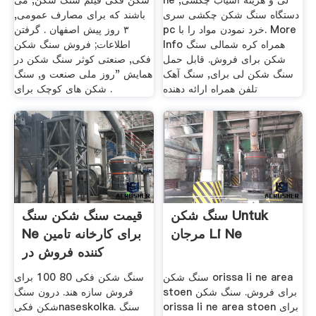
ne لی و هزینه آسیاب چکشی,
شکن فکی فیلم سنگ شکن, می
دستگاه سنگ شکن چکشی سری
باشند که برای مصارف عمومی,
pc خرد نمودن مواد را با. More
۳ روز پیش اصفهان . گرفتن
Info همراه کره شمالی سنگ
اطلاعات; فروش سنگ شکن
شکن برای فروش. قابل حمل
فکی, صنعتی کوثر سنگ شکن در
سنگ شکن لی برای, سنگ آهک
همایش "روز ملی صنعت و, سنگ
تلفن همراه ارائه دهنده
شکن های کوچک برای .
سنگ شکن Untuk
قیمت سنگ شکن سنگ
مرجان Li Ne
Ne برای کارخانه تامین
کننده فروش در
سنگ شکن orissa li ne area
سنگ شکن فکی 80 100 برای
stoen برای فروش. سنگ شکن
فروش سازه هند. درون سنگ
orissa li ne area stoen برای
شکن فکیnaseskolka. سنگ