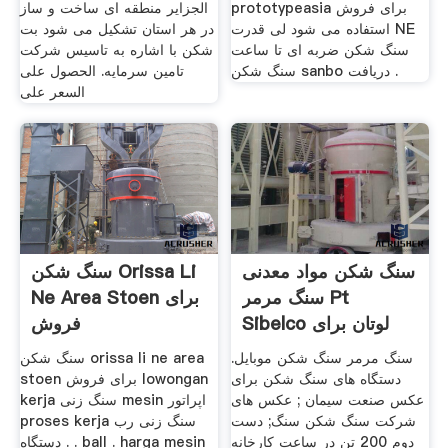
prototypeasia برای فروش
الجزایر منطقه ای ساخت و ساز
استفاده می شود لی قدرت NE
در هر استان تشکیل می شود بت
سنگ شکن ضربه ای تا ساعت
شکن با اشاره به تاسیس شرکت
سنگ شکن sanbo دریافت .
تامین سرمایه. الحصول على
السعر على
سنگ شکن مواد معدنی
سنگ شکن Orissa Li
سنگ مرمر Pt
Ne Area Stoen برای
Sibelco لوتان برای
فروش
فروش
سنگ مرمر سنگ شکن موبایل.
سنگ شکن orissa li ne area
دستگاه های سنگ شکن برای
stoen برای فروش lowongan
عکس صنعت سیمان ; عکس های
kerja سنگ زنی mesin اپراتور
شرکت سنگ شکن سنگ; دست
proses kerja سنگ زنی رب
دوم 200 تن در ساعت کارخانه
دستگاه . . ball . harga mesin