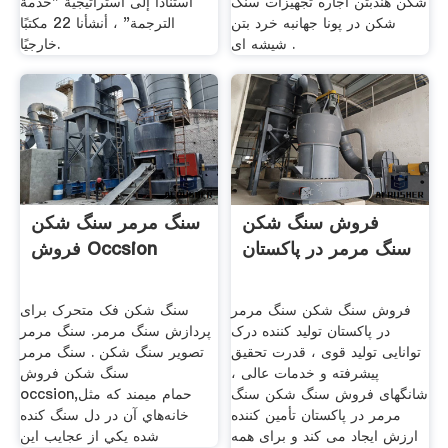
شکن هندبتن اجاره تجهیزات سنگ
استنادًا إلى استراتيجية "خدمة
شکن در پونا جهانبه خرد بتن
الترجمة" ، أنشأنا 22 مكتبًا
شیشه ای .
خارجيًا.
فروش سنگ شکن
سنگ مرمر سنگ شکن
سنگ مرمر در پاکستان
فروش Occsion
فروش سنگ شکن سنگ مرمر
سنگ شکن فک متحرک برای
در پاکستان تولید کننده درک
پردازش سنگ مرمر. سنگ مرمر
توانایی تولید قوی ، قدرت تحقیق
تصویر سنگ شکن . سنگ مرمر
پیشرفته و خدمات عالی ،
سنگ شکن فروش
شانگهای فروش سنگ شکن سنگ
occsion,حمام ميمند كه مثل
مرمر در پاکستان تأمین کننده
خانه‌هاي آن در دل سنگ كنده
ارزش ایجاد می کند و برای همه
شده يكي از عجايب اين