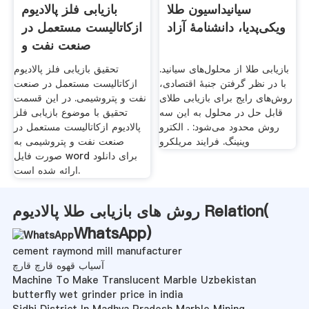
سیانیداسیون طلا
بازیابی فلز پالادیوم
ویکی‌پدیا، دانشنامهٔ آزاد
ازکاتالیست مستعمل در
صنعت نفت و
بازیابی طلا از محلول‌های سیانید.
تحقیق بازیابی فلز پالادیوم
با در نظر گرفتن جنبهٔ اقتصادی،
ازکاتالیست مستعمل در صنعت
روش‌های رایج برای بازیابی طلای
نفت و پتروشیمی. در این قسمت
قابل حل در محلول به این سه
تحقیق با موضوع بازیابی فلز
روش محدود می‌شود: . الکترو
پالادیوم ازکاتالیست مستعمل در
وینینگ. فرایند مریلکرو
صنعت نفت و پتروشیمی به
صورت فایل word برای دانلود
ارائه شده است.
روش های بازیابی طلا پالادیوم Relation(
WhatsApp
)
cement raymond mill manufacturer
آسیاب قهوه قارچ قارچ
Machine To Make Translucent Marble Uzbekistan
butterfly wet grinder price in india