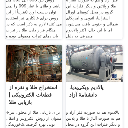
فلز آزاد و هم به صورت آلیاژ با
روش بین 990 الی 995 می
طلا و پلاتین و دیگر فلزات این
باشد و طلای با عیار 999 را نمی
گروه در محل کوه‌های اورال
توان بدست آورد (تقریباً از این
استرالیا، اتیوپی و آمریکای
روش برای غالکاری نیز استفاده
شمالی و جنوبی یافت می‌شود،
می کنند) لازم به ذکر است که در
اما با این حال، اکثر پالادیوم
هنگام قرار دادن طلا در تیزاب
مصرفی به دلیل
باید دمای تیزاب معمولی بوده و
پالادیم ویکی‌پدیا،
استخراج طلا و نقره از
دانشنامهٔ آزاد
قطعات الکترونیکی |
بازیابی طلا
پالادیوم هم به صورت فلز آزاد و
🔹برای بازیابی طلا از محلول نیز
هم به صورت آلیاژ با طلا و پلاتین
میتوان از روش الکترولیز و انتقال
و دیگر فلزات این گروه در محل
یونی بهره گرفت. ⚠️خورندگی