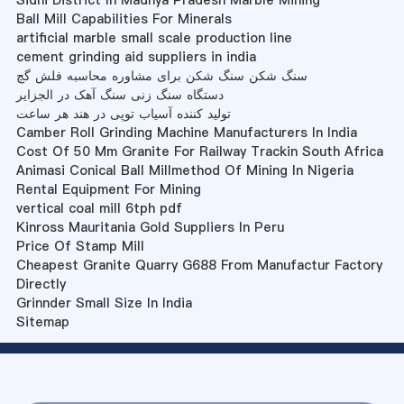
Sidhi District In Madhya Pradesh Marble Mining
Ball Mill Capabilities For Minerals
artificial marble small scale production line
cement grinding aid suppliers in india
سنگ شکن سنگ شکن برای مشاوره محاسبه فلش گچ
دستگاه سنگ زنی سنگ آهک در الجزایر
تولید کننده آسیاب توپی در هند هر ساعت
Camber Roll Grinding Machine Manufacturers In India
Cost Of 50 Mm Granite For Railway Trackin South Africa
Animasi Conical Ball Millmethod Of Mining In Nigeria
Rental Equipment For Mining
vertical coal mill 6tph pdf
Kinross Mauritania Gold Suppliers In Peru
Price Of Stamp Mill
Cheapest Granite Quarry G688 From Manufactur Factory
Directly
Grinnder Small Size In India
Sitemap