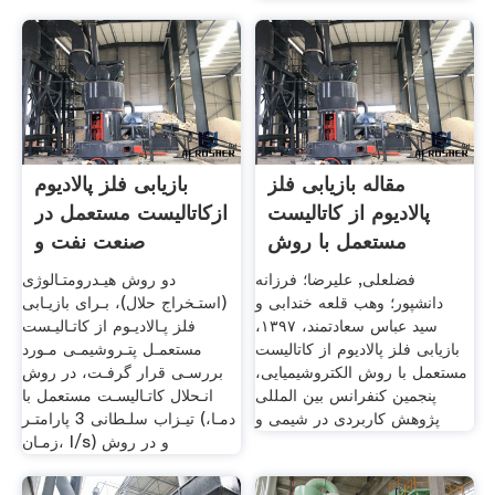
مقاله بازیابی فلز
بازیابی فلز پالادیوم
پالادیوم از کاتالیست
ازکاتالیست مستعمل در
مستعمل با روش
صنعت نفت و
پتروشیمی
فضلعلی, علیرضا؛ فرزانه
دو روش هیـدرومتـالوژی
دانشپور؛ وهب قلعه خندابی و
(استـخراج حلال)، بـرای بازیـابی
سید عباس سعادتمند، ۱۳۹۷،
فلز پـالادیـوم از کاتـالیـست
بازیابی فلز پالادیوم از کاتالیست
مستعمـل پتـروشیمـی مـورد
مستعمل با روش الکتروشیمیایی،
بررسـی قرار گرفـت، در روش
پنجمین کنفرانس بین المللی
انـحلال کاتـالیسـت مستعمل با
پژوهش کاربردی در شیمی و
تیـزاب سلـطانی 3 پارامتـر (دمـا،
زمـان، l/s) و در روش