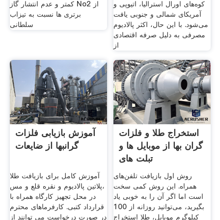
کوه‌های اورال استرالیا، اتیوپی و
کمتر و عدم انتشار گاز No2 از
آمریکای شمالی و جنوبی یافت
برتری ها نسبت به تیزاب
می‌شود. با این حال، اکثر پالادیوم
سلطانی
مصرفی به دلیل صرفه اقتصادی
از
استخراج طلا و فلزات
آموزش بازیابی فلزات
گران بها از موبایل ها و
گرانبها از ضایعات
تبلت های
روش اول بازیافت تلفن‌های
آموزش کامل برای بازیافت طلا
همراه. این روش کمی سخت
،پلاتین پالادیوم و نقره قلع و مس
است اما اگر آن را به خوبی یاد
در محل تجهیز کارگاه همراه با
بگیرید، می‌توانید روزانه از 100
قرارداد کتبی. کارفرماهای محترم
کیلوگرم موبایل، طلا استخراج
در صورت درخواست می توانند از