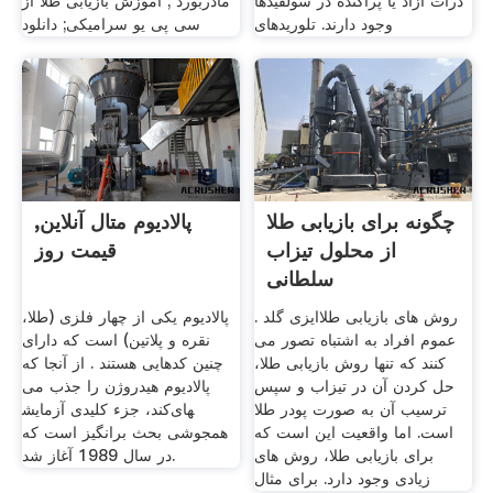
ذرات آزاد یا پراکنده در سولفیدها
مادربورد ; آموزش بازیابی طلا از
وجود دارند. تلوریدهای
سی پی یو سرامیکی; دانلود
چگونه برای بازیابی طلا
پالادیوم متال آنلاین,
از محلول تیزاب
قیمت روز
سلطانی
روش های بازیابی طلاایزی گلد .
پالادیوم یکی از چهار فلزی (طلا،
عموم افراد به اشتباه تصور می
نقره و پلاتین) است که دارای
کنند که تنها روش بازیابی طلا،
چنین کدهایی هستند . از آنجا که
حل کردن آن در تیزاب و سپس
پالادیوم هیدروژن را جذب می‎
ترسیب آن به صورت پودر طلا
کند، جزء کلیدی آزمایش‎های
است. اما واقعیت این است که
همجوشی بحث برانگیز است که
برای بازیابی طلا، روش های
در سال 1989 آغاز شد.
زیادی وجود دارد. برای مثال