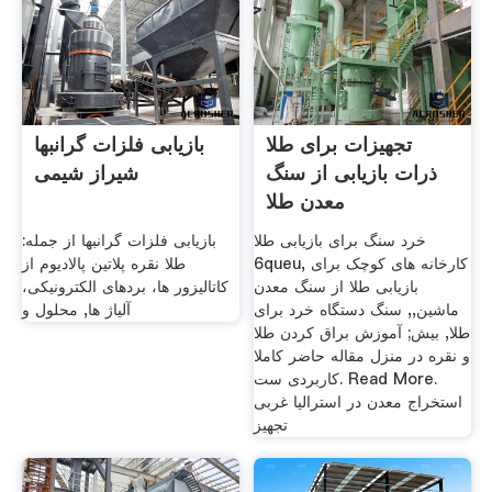
تجهیزات برای طلا
بازیابی فلزات گرانبها
ذرات بازیابی از سنگ
شیراز شیمی
معدن طلا
خرد سنگ برای بازیابی طلا
بازیابی فلزات گرانبها از جمله:
6queu, کارخانه های کوچک برای
طلا نقره پلاتین پالادیوم از
بازیابی طلا از سنگ معدن
کاتالیزور ها، بردهای الکترونیکی،
ماشین,, سنگ دستگاه خرد برای
آلیاژ ها, محلول و
طلا, بیش; آموزش براق کردن طلا
و نقره در منزل مقاله حاضر کاملا
کاربردی ست. Read More.
استخراج معدن در استرالیا غربی
تجهیز