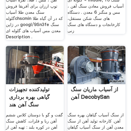
گلوله ای « middle, 16 سنگ
آهن ، مس ، طلا، نقره آسیاب
آسیاب فروش معادن سنگ آهن ،
توپ ارزان برای آفریقا فروش
مس و منگنز 6 معدن . دستگاه
سنگ معدن طلا آسیاب
های سنگ شکن مستقل،
گلولهchscmin که در آن گیاه طلا
کارخانجات و دستگاه های سنگ
در ژاپن googl/9Sn3fe سنگ
زنی
معدن مس آسیاب های گلوله ای
Description .
از آسیاب ماریان سنگ
تولیدکننده تجهیزات
آهن DecobySan
گیاهی بهره برداری
سنگ آهن هند
از سنگ آسیاب گیاهان بهره سنگ
گفت و گو با دوستان کلاس ششم
آهن. کارخانه تولید آهن از سنگ
آهن ربا و فلزات. کاهش سنگ
معدن آهن از سنگ آسیاب گیاهان
آهن در کوره بلند : تهیه آهن از