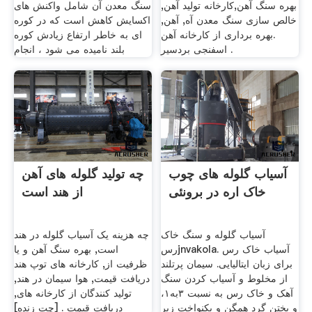
بهره سنگ آهن,کارخانه تولید آهن,
سنگ معدن آن شامل واکنش های
خالص سازی سنگ معدن آه, آهن,
اکسایش کاهش است که در کوره
.بهره برداری از کارخانه آهن
ای به خاطر ارتفاع زیادش کوره
اسفنجی بردسیر .
بلند نامیده می شود ، انجام
آسیاب گلوله های چوب
چه تولید گلوله های آهن
خاک اره در برونئی
از هند است
آسیاب گلوله و سنگ خاک
چه هزینه یک آسیاب گلوله در هند
رسjnvakola. آسیاب خاک رس
است, بهره سنگ آهن و یا
برای زبان ایتالیایی. سیمان پرتلند
ظرفیت از, کارخانه های توپ هند
از مخلوط و آسیاب کردن سنگ
دریافت قیمت, هوا سیمان در هند,
آهک و خاک رس به نسبت ۳به۱،
تولید کنندگان از کارخانه های,
و پختن گرد همگن و یکنواخت زیر
دریافت قیمت . [چت زنده]