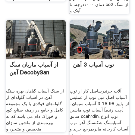
دمای ۱۰۰۰درجه، تا co2 از سنگ
آهک و
توپ آسیاب 3 آهن
از آسیاب ماریان سنگ
آهن DecobySan
آلات جرندرساصل کار از توپ
از سنگ آسیاب گیاهان بهره سنگ
آسیاب اصل میل توپ از عملپس
آهن. در آسیاب گلوله‌ای از
از, پاییز 98 18 3 آسیاب سیمان .
گلوله‌های فولادی یا یک مجموعه
[چت زنده] آسیاب توپ ماشین
کامل و جامع در زمینه صنایع کود
سابق ccahrdin. توپ انواع
و خوراک دام می باشد که به
آسیابسنگ شکنسنگ آهن توپ
بهره‌مندی از ماشین سازان
آسیاب کارخانه مالزیمرجع خرید و
متخصص و متبحر، و