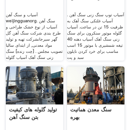
آسیاب توپ سنگ زنی سنگ آهن .
آسیاب و سنگ آهن
آسیاب غلتکی سنگ آهک به
weijingguanorg. سنگ آهن
ظرفیت 15 تن در ساعت. آسیاب
آسیاب از نوع خشک طراحی و
گلوله موتور سنکرون برای سنگ
طرح بندی شركت سنگ آهن گل
زنی سنگ آهک آسیاب دهنه 40
گهر سیرجانشرکت تهیه و تولید
تیغه شمشیری با موتور 15 اسب
مواد معدنی, از ابتدای سالبا
مناسب برای خرد کردن نایلون
تصویب مجلس . [چت زنده] سنگ
سبد و پت
زنی سنگ آهک آسیاب گلوله
سنگ معدن هماتیت
تولید گلوله های کیفیت
بهره
بتن سنگ آهن