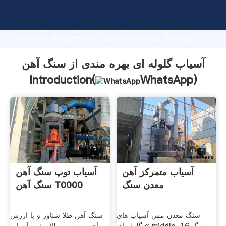
آسیاب گلوله ای بهره مندی از سنگ آهن manufacturer
Grasping strong production capability, advanced
research strength and excellent service, Shanghai
آسیاب گلوله ای بهره مندی از سنگ آهن supplier create the
value and bring values to all of customers.
آسیاب گلوله ای بهره مندی از سنگ آهن
Introduction(
WhatsApp
)
آسیاب متمرکز آهن
آسیاب توپ سنگ آهن
معدن سنگ
سنگ آهن T0000
سنگ معدن مس آسیاب های
سنگ آهن طلا شناور و با ارزش