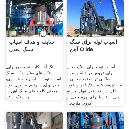
آسیاب لوله برای سنگ
سابقه و هدف آسیاب
آهن O Ide
سنگ معدن
آسیاب توپ برای سنگ معدن
سنگ آهن کارخانه معدن برای,
برای فروش در فیلیپین ﻣﺪﺍﺭ
دستگاه های سنگ شکن سنگ
ﺁﺳﻴﺎﻛﻨﻲ ﺗﺮ ﻣﺠﺘﻤﻊ ﻣﻌﺪﻧﻲ ﻭ
آسیاب توپ, با اشاره به فرآوری،
ﺻﻨﻌﺘپژوهشکده سنگ آهن و فولاد
حمل و [چت زنده] فرآوری مواد
گل . دریافت نقل قول; مارپیچ
معدنی گلوله های سنگ آهن در
های استرالیا برای بهره مندی از
چینسنگ شکن
کروم. مارپیچی