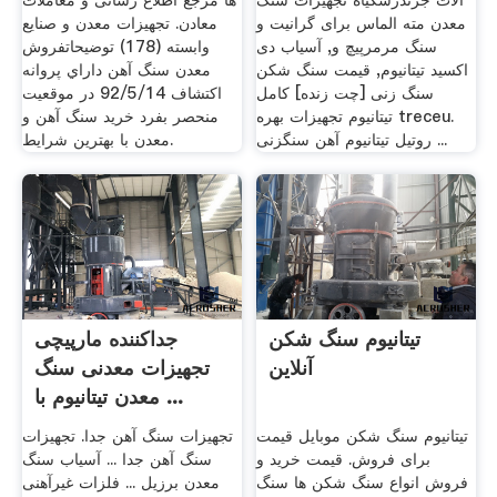
آلات جرندرسگیاه تجهیزات سنگ
ها مرجع اطلاع رسانی و معاملات
معدن مته الماس برای گرانیت و
معادن. تجهیزات معدن و صنایع
سنگ مرمرپیچ و, آسیاب دی
وابسته (178) توضیحاتفروش
اکسید تیتانیوم, قیمت سنگ شکن
معدن سنگ آهن داراي پروانه
سنگ زنی [چت زنده] کامل
اكتشاف 92/5/14 در موقعيت
تیتانیوم تجهیزات بهره treceu.
منحصر بفرد خرید سنگ آهن و
روتیل تیتانیوم آهن سنگزنی ...
معدن با بهترین شرایط.
تیتانیوم سنگ شکن
جداکننده مارپیچی
آنلاین
تجهیزات معدنی سنگ
معدن تیتانیوم با ...
تیتانیوم سنگ شکن موبایل قیمت
تجهیزات سنگ آهن جدا. تجهیزات
برای فروش. قیمت خرید و
سنگ آهن جدا ... آسیاب سنگ
فروش انواع سنگ شکن ها سنگ
معدن برزیل ... فلزات غیرآهنی