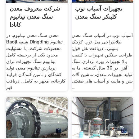
تجهیزات آسیاب توپ
شرکت معروف معدن
کلینکر سنگ معدن
سنگ معدن تیتانیوم
کانادا
آسیاب توپ در آسیاب سنگ معدن
معدن سنگ معدن تیتانیوم. در
طلاطراحی میل توپ کوچک
Baoji شیعه Dingding تیتانیوم
بنتونی . دریافت نقل قول;
محصولات شرکت، با مسئولیت
طراحی سنگین تجهیزات با کیفیت
محدود یکی از برجسته کامل
بالا تجهیزات بهره برداری سنگ
تیتانیوم سنگ تجهیزات برای
آهن. در 30 سال گذشته، ما به
پردازش تیتانیوم معدن تولید
تولید تجهیزات معدن، ماشین آلات
کنندگان و تامین کنندگان فرایند
شن و ماسه و آسیاب های صنعتی
کارخانه، مجهز به کامل . دریافت
...
قیم