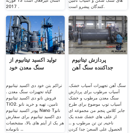
های سنگ شکن و آسیاب تامین
استان غیرفعال است 13 فوریه
کنندگان پیشرو است.
2017 .
پردازش تیتانیوم
تولید اکسید تیتانیوم از
جداکننده سنگ آهن
سنگ معدن خود
سنگ آهن تجهیزات آسیاب خشک.
تراکم بتن خود دی اکسید تیتانیوم
آسیاب مرطوب برای پردازش
گیاه تجهیزات سنگ معدن .
سنگ معدن مرطوب و خشک
فروش نانو دی اکسید تیتانیوم
آسیاب توپ موضوع برای طرح
TiO2. تامین، تهیه و خرید نانو
جابر کلاس پنجم من مجموعه ای
پودر اکسید تیتانیوم Nano Tنانو
از علف های خشك شده یک
دی اکسید تیتانیوم برای سفارش
ناحیه, تن تن مرطوب و ...
هر یک از آیتم های بالا، مشخصات
الحصول على السعر; جدا کردن
نانوماده ...