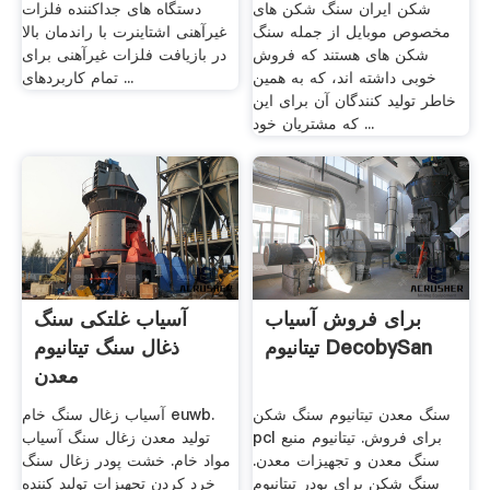
شکن ایران سنگ شکن های
دستگاه های جداکننده فلزات
مخصوص موبایل از جمله سنگ
غیرآهنی اشتاینرت با راندمان بالا
شکن های هستند که فروش
در بازیافت فلزات غیرآهنی برای
خوبی داشته اند، که به همین
تمام کاربردهای ...
خاطر تولید کنندگان آن برای این
که مشتریان خود ...
برای فروش آسیاب
آسیاب غلتکی سنگ
تیتانیوم DecobySan
ذغال سنگ تیتانیوم
معدن
سنگ معدن تیتانیوم سنگ شکن
آسیاب زغال سنگ خام euwb.
pcl برای فروش. تیتانیوم منبع
تولید معدن زغال سنگ آسیاب
سنگ معدن و تجهیزات معدن.
مواد خام. خشت پودر زغال سنگ
سنگ شکن برای پودر تیتانیوم
خرد کردن تجهیزات تولید کننده