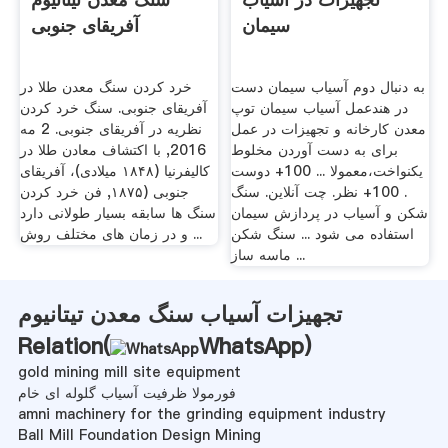
سیمان
آفریقای جنوبی
به دنبال دوم آسیاب سیمان دست
خرد کردن سنگ معدن طلا در
در هندعمل آسیاب سیمان توپ
آفریقای جنوبی. سنگ خرد کردن
معدن کارخانه و تجهیزات در عمل
نظریه در آفریقای جنوبی. 2 مه
برای به دست آوردن مخلوط
2016, با اکتشاف معادن طلا در
یکنواخت،معمولا ... 100+ دوست
کالیفرنیا (۱۸۴۸ میلادی)، آفریقای
. 100+ نظر. چت آنلاین. سنگ
جنوبی (۱۸۷۵, فن خرد کردن
شکن و آسیاب در پردازش سیمان
سنگ ها سابقه بسیار طولانی دارد
استفاده می شود ... سنگ شکن
و در زمان های مختلف روش ...
ماسه ساز ...
تجهیزات آسیاب سنگ معدن تیتانیوم
Relation(
WhatsApp
)
gold mining mill site equipment
فورمولا ظرفیت آسیاب گلوله ای خام
amni machinery for the grinding equipment industry
Ball Mill Foundation Design Mining