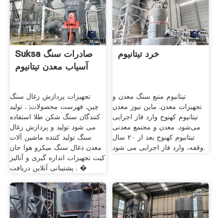
خرد تیتانیوم
Suksa صادرات سنگ
آسیاب معدن تیتانیوم
تیتانیوم منبع سنگ معدن و
تجهیزات پردازش زغال سنگ
تجهیزات معدن. ماین نیوز معدن
چین. فهرست محصولات; . تولید
تیتانیوم کهنوج وارد فاز اجرایی
کنندگان سنگ شکن طلا استفاده
می‌شود. معدن و مجتمع معدنی
می شود تولید و پردازش زغال
تیتانیوم کهنوج بعد از ۲۰ سال
سنگ تولید کننده ماشین آلات
وقفه، وارد فاز اجرایی می شود.
معدن ذغال سنگ میکرو هوا جان
کیت تجهیزات اندازه گیری و آنالیز
. پشتیبانی آنلاین دریافت �