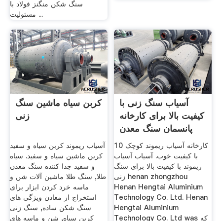
سنگ شکن منگنز فولاد با
مسئولیت ...
آسیاب سنگ زنی با
کربن سیاه ماشین سنگ
کیفیت بالا برای کارخانه
زنی
پانسمان سنگ معدن
10 کارخانه آسیاب ریموند کوچک
آسیاب ریموند کربن سیاه و سفید
با کیفیت خوب. آسیاب آسیاب
کربن ماشین سیاه و سفید. سیاه
ریموند با کیفیت بالا برای سنگ
و سفید جدا کننده سنگ معدن
زنی henan zhongzhou
طلا, سنگ طلا ماشین آلات شن و
Henan Hengtai Aluminium
ماسه خرد کردن ابزار برای
Technology Co. Ltd. Henan
استخراج از معادن ویژگی های
Hengtai Aluminium
سنگ شکن ساده, سنگ زنی
Technology Co. Ltd was که
کربن سیاه, شن و ماسه های