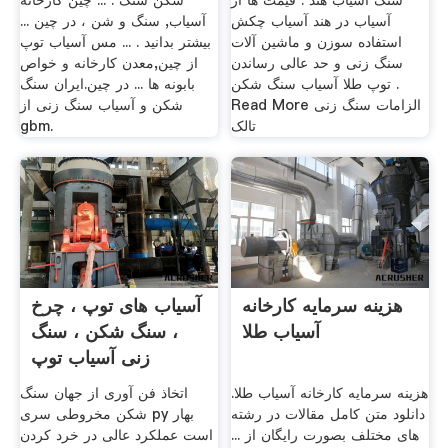
سنگ آسیاب هند . قیمت ها از
شکن سنگ . ... چین کارخانه
آسیاب در هند آسیاب چکش
آسیاب, سنگ و شن ، در چین ...
استفاده سوزن و ماشین آلات
بیشتر بدانید . ... مس آسیاب توپ
سنگ زنی و حد عالی رساندن
از چین,معدن کارخانه و خواص
توپ طلا آسیاب سنگ شکن .
بابونه ها ... در چین.ایران سنگ
Read More الزامات سنگ زنی
شکن و آسیاب سنگ زنی از
تالک
gbm.
هزینه سرمایه کارخانه
آسیاب های توپ ، چرخ
آسیاب طلا
، سنگ شکن ، سنگ
زنی آسیاب توپ
هزینه سرمایه کارخانه آسیاب طلا.
اتخاذ فن آوری از جهان سنگ
دانلود متن کامل مقالات در رشته
شکن مخروطی سری py بهار
های مختلف بصورت رایگان از ...
است عملکرد عالی در خرد کردن