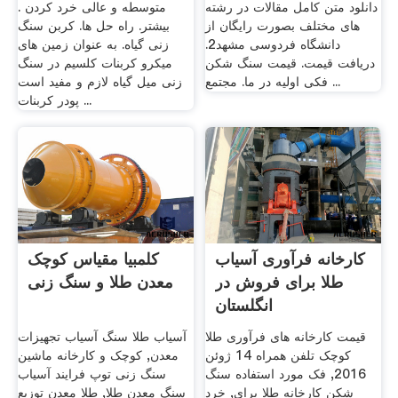
دانلود متن کامل مقالات در رشته
متوسطه و عالی خرد کردن .
های مختلف بصورت رایگان از
بیشتر. راه حل ها. کربن سنگ
دانشگاه فردوسی مشهد2.
زنی گیاه. به عنوان زمین های
دریافت قیمت. قیمت سنگ شکن
میکرو کربنات کلسیم در سنگ
فکی اولیه در ما. مجتمع ...
زنی میل گیاه لازم و مفید است
پودر کربنات ...
کارخانه فرآوری آسیاب
کلمبیا مقیاس کوچک
طلا برای فروش در
معدن طلا و سنگ زنی
انگلستان
قیمت کارخانه های فرآوری طلا
آسیاب طلا سنگ آسیاب تجهیزات
کوچک تلفن همراه 14 ژوئن
معدن, کوچک و کارخانه ماشین
2016, فک مورد استفاده سنگ
سنگ زنی توپ فرایند آسیاب
شکن کارخانه طلا برای, خرد
سنگ معدن طلا, طلا معدن توزیع