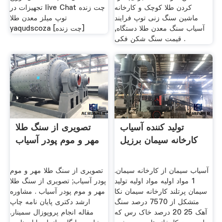
کردن طلا کوچک و کارخانه
تجهیزات در live Chat چت زنده
ماشین سنگ زنی توپ فرایند
توپ میلز معدن طلا
آسیاب سنگ معدن طلا دستگاه,
yaqudscoza [چت زنده]
قیمت سنگ شکن فکی .
تولید کننده آسیاب
تصویری از سنگ طلا
کارخانه سیمان برزیل
مهر و موم پودر آسیاب
آسیاب سیمان از کارخانه سیمان.
تصویری از سنگ طلا مهر و موم
1 مواد اولیه مواد اولیه تولید
پودر آسیاب; تصویری از سنگ طلا
سیمان پرتلند کارخانه سیمان نکا
مهر و موم پودر آسیاب . مشاوره
متشکل از 7570 درصد سنگ
ارشد دکتری پایان نامه چاپ
آهک 25 20 درصد خاک رس که
مقاله انجام پروپوزال سمینار.