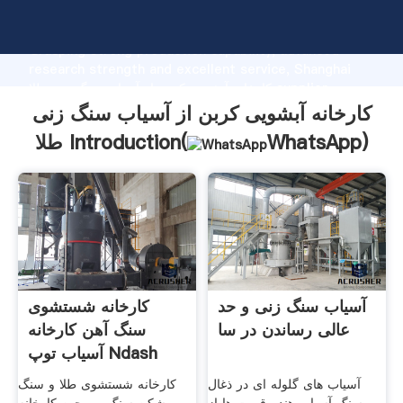
کارخانه آبشویی کربن از آسیاب سنگ زنی طلا manufacturer
Grasping strong production capability, advanced
research strength and excellent service, Shanghai
کارخانه آبشویی کربن از آسیاب سنگ زنی طلا supplier
create the value and bring values to all of customers.
کارخانه آبشویی کربن از آسیاب سنگ زنی
)
WhatsApp
طلا Introduction(
آسیاب سنگ زنی و حد
کارخانه شستشوی
عالی رساندن در سا
سنگ آهن کارخانه
آسیاب توپ Ndash
چین
آسیاب های گلوله ای در ذغال
کارخانه شستشوی طلا و سنگ