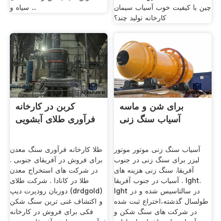
چین با کیفیت خوب آسیاب سیمان
سیاه و ...
کارخانه تولید چند؟
برای شن و ماسه
کربن در کارخانه
آسیاب سنگ زنی
فرآوری طلای آبشویی
آسیاب سنگ زنی موتور موتور
طلا کارخانه فرآوری سنگ معدن
لیزر برای سنگ زنی در جنوب
برای فروش در آفریقای جنوبی .
آفریقا. سنگ زنی هزینه های
در شرکت های استخراج معدن
آسیاب در جنوب آفریقا . lght.
طلا در کانادا . شرکت طلای
lght در سالتاسیس شده و در
دوربان رودپرت دیپ (drdgold)
طولسال گذشته،اختراع ثبت شده
و اکتشاف غنی ترین سنگ شکن
در شركت های سنگ شكن و
فکی برای فروش در کارخانه