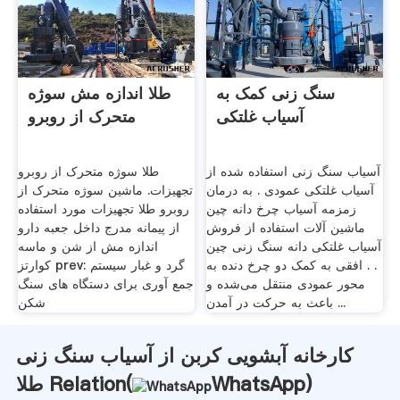
سنگ زنی کمک به
طلا اندازه مش سوژه
آسیاب غلتکی
متحرک از روبرو
آسیاب سنگ زنی استفاده شده از
طلا سوژه متحرک از روبرو
آسیاب غلتکی عمودی . به درمان
تجهیزات. ماشین سوژه متحرک از
زمزمه آسیاب چرخ دانه چین
روبرو طلا تجهیزات مورد استفاده
ماشین آلات استفاده از فروش
از پيمانه مدرج داخل جعبه دارو
آسیاب غلتکی دانه سنگ زنی چین
اندازه مش از شن و ماسه
. . افقی به کمک دو چرخ دنده به
کوارتز prev: گرد و غبار سیستم
محور عمودی منتقل می‌شده و
جمع آوری برای دستگاه های سنگ
باعث به حرکت در آمدن ...
شکن
کارخانه آبشویی کربن از آسیاب سنگ زنی
)
WhatsApp
طلا Relation(