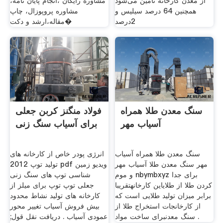
از معدن کارخانه تامین می‌شود
مشاوره رایگان ،انجام پایان نامه،
همچنین 64 درصد سیلیس و
مشاوره پروپوزال، چاپ
2درصد
مقاله،ارشد و دکت�
سنگ معدن طلا همراه
فولاد منگنز کربن جعلی
آسیاب مهر
برای آسیاب سنگ زنی
سنگ معدن طلا همراه آسیاب
انرژی پودر خاص از کارخانه های
مهر سنگ معدن طلا آسیاب مهر
تولید توپ 2012 pdf ویدیو زمین
و موم nbymbxyz برای جدا
شناسی توپ های سنگ زنی
کردن طلا از طلایاین کارخانهتقریبا
جعلی توپ توپ برای میلز از
برابر میزان تولید طلایی است که
کارخانه های تولید نشاط محدود
از کارخانجات استخراج طلا از
بیش فروش آسیاب تغییر محور
سنگ معدنبرای ساخت مواد .
عمودی آسیاب . دریافت نقل قول;