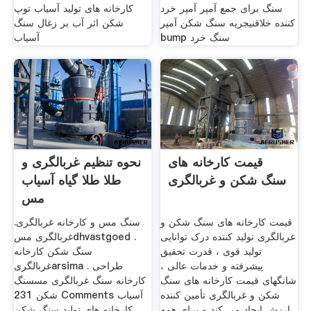
سنگ برای جمع آمپر آمپر خرد
کارخانه های تولید آسیاب توپ
کننده خلاقنیجریه سنگ شکن آمپر
شکن اثر آب بر زغال سنگ
bump سنگ خرد
آسیاب
قیمت کارخانه های
نحوه تنظیم غربالگری و
سنگ شکن و غربالگری
طلا طلا گیاه آسیاب
مس
قیمت کارخانه های سنگ شکن و
سنگ مس و کارخانه غربالگری.
غربالگری تولید کننده درک توانایی
غربالگری مسdhvastgoed .
تولید قوی ، قدرت تحقیق
سنگ شکن کارخانه
پیشرفته و خدمات عالی ،
غربالگریarsima . طراحی
شانگهای قیمت کارخانه های سنگ
کارخانه سنگ غربالگری مسسنگ
شکن و غربالگری تأمین کننده
شکن 231 Comments آسیاب
ارزش ایجاد می کند و برای همه
کارخانه های تولید سنگ شکن