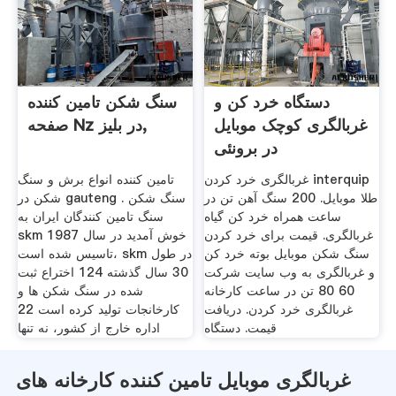
دستگاه خرد کن و
سنگ شکن تامین کننده
غربالگری کوچک موبایل
صفحه Nz در بلیز,
در برونئی
غربالگری خرد کردن interquip
تامین کننده انواع برش و سنگ
طلا موبایل. 200 سنگ آهن تن در
شکن در gauteng . سنگ شکن
ساعت همراه خرد کن گیاه
سنگ تامین کنندگان ایران به
غربالگری. قیمت برای خرد کردن
skm خوش آمدید در سال 1987
سنگ شکن موبایل بوته خرد کن
تاسیس شده است، skm در طول
و غربالگری به وب سایت شرکت
30 سال گذشته 124 اختراع ثبت
60 80 تن در ساعت کارخانه
شده در سنگ شکن ها و
غربالگری خرد کردن. دریافت
کارخانجات تولید کرده است 22
قیمت. دستگاه
اداره خارج از کشور، نه تنها
غربالگری موبایل تامین کننده کارخانه های