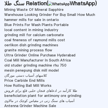
)
WhatsApp
سنگ طلا Relation(
Mining Waste Of Mineral Sapphire
Warehouse Looking Grinder For Buy Small How Much
hammer mills for sale in ontario
Blue Prints For Wash Plants Portable
local content in mining industry
grinding mill for calcium carbonate
coal fineness of raymond mills cost
oerlikon dish grinding machines
granite mining process flow
Ultra Grinder Online Purchase Hyderabad
Coal Mill Manufacturer In South Africa
old studer grinding machine rhu 750
mesin penepung disk mill model
کلاسهای آسیاب دستی مورگان
Price Carbide End Mills
How Rolling Ball Mill Works
طلا کارآمد در ادعاهای فنجان حلبی قلع برای فروش
beneficiation plant for antimony ore grinding
آسیاب های سنگ زنی در مقیاس کوچک در مالاوی
Antenna Grinder Machine Sale