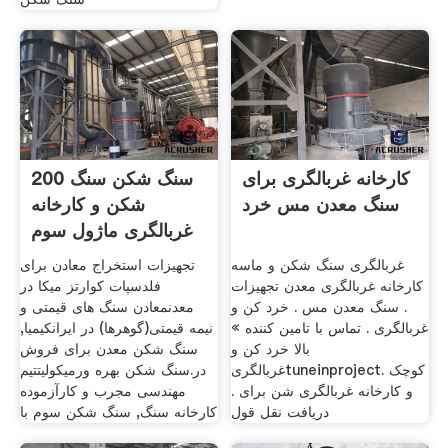
کارخانه غربالگری برای
200 سنگ شکن سنگ
سنگ معدن مس خرد
شکن و کارخانه
غربالگری ماژول سوم
غربالگری سنگ شکن و ماسه
تجهیزات استخراج معادن برای
کارخانه غربالگری معدن تجهیزات
فلدسپات کوارتز میکا در
. سنگ معدن مس . خرد کن و
معدنمعادن سنگ های قیمتی و
غربالگری . تماس با تامین کننده »
نیمه قیمتی(گوهرها) در ایرانکیمیا,
بالا خرد کن و
سنگ شکن معدن برای فروش
غربالگریtuneinproject. کوچک
در.سنگ شکن بهره ورمیکولیتتيم
و کارخانه غربالگری شن برای .
مهندسی مجرب و كارآزموده
دریافت نقل قول
کارخانه سنگ, سنگ شکن سوم با