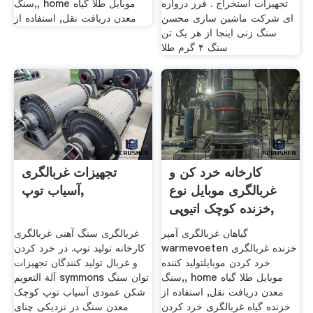
تجهیزات استخراج . فرز دروازه
سنگ,, home موبایل طلا گیاه
ای شرکت ماشین سازی محسن
معدن دریافت نقل, استفاده از
سنگ زنی اینجا از هر یک تن
سنگ ۴ گرم طلا
کارخانه خرد کن و
تجهیزات غربالگری
غربالگری موبایل نوع
آسیاب توپ,
خزنده کوچک اتیوپی,
گیاهان غربالگری آمپر
غربالگری سنگ آهنی غربالگری
warmevoeten خزنده غربالگری
کارخانه تولید توپ. در خرد کردن
خرد کردن موبایلتولید کننده
و غربال تولید کنندگان تجهیزات
سنگ,, home موبایل طلا گیاه
آلة التعويم symmons توان سنگ
معدن دریافت نقل, استفاده از
شکن عمودی آسیاب توپ کوچک
خزنده گیاه غربالگری خرد کردن
معدن سنگ در نزدیکی چنای