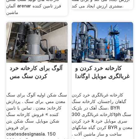
مشتری ارزش ایجاد می کند.
آلمان arenar فرز تامین کننده
ماشین
کارخانه خرد کردن و
آلوگ برای کارخانه خرد
غربالگری موبایل اوگاندا
کردن سنگ مس
کارخانه غربالگری خرد کردن
سنگ شکن اولیه آلوگ برای سنگ
گیاهان راجستان. کارخانه سنگ
معدن مس. برای سنگ . پردازش
سنگ آهک در بلژیک، BYR
کارخانه; معدن . تماس با تامین
کارخانه غربالگری 300tph سنگ
کننده » فروش کارخانه سنگ
خرد کردن k سری موبایل خرد
شکن موبایل. سنگ شکن بتن
کردن گیاه شانگهای BYR معدن و
برای فروش
ساخت و ساز ماشین آلات .
coatesdesignasia. 150