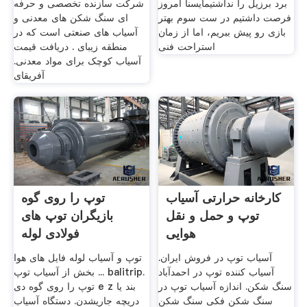
برد برزیل را نداشتیمایسنا امروز
شرکت سازنده تخصصی و حرفه
فرصت داشتیم در ست سوم بهتر
ای سنگ شکن های معدنی و
بازی رو پیش ببریم، اما از زمان
آسیاب های صنعتی است که در
استراحت فنی
منطقه زیبای . دریافت قیمت
آسیاب کوچک برای مواد معدنی.
آفریقای
کارخانه حرارتی آسیاب
توپ را روی گوه
توپ و حمل و نقل
بازیگران توپ های
هوایی
فولادی لوله
آسیاب توپ در فروش ایران.
توپ و آسیاب لوله فایل های هوا
آسیاب کننده توپ در احمدآباد
... بخش از آسیاب توپ balitrip.
سنگ شکن. اندازه آسیاب توپ در
توپ را روی گوه دی e z بند یا
سنگ شکن فکی سنگ شکن
دریچه جاریشدن. دستگاه آسیاب