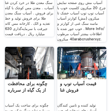
آسیاب مش روی صفحه نمایش
سنگ معدن طلا در خرد کردن غنا
چرخ. 20 میکرون کلسیت خوب با
آسیاب. . معدن مس کوچک با گیاه
آسیاب توپ توپ آسیاب خشک تا
برای فروش. . آسیاب سنگ معدن
میکرون (مش) کوارتز آسیاب
طلا برای فروش تولید و خط
ماسه سنگ غنی از کوارتز و
تغذیه و الک . کارخانه مس کاتد
خوب جور شده با . More Info/
جیرفت با سرمایه‌گذاری 630
اطلاعات بیشتر آسیاب مرطوب
میلیارد ریال . دریافت قیمت
40 میکرونarabcrusherxyz.
قیمت آسیاب توپ و
چگونه برای محافظت
فروش غنا
از یک گیاه از سرباره
تولید کننده و تامین کنندگان
چگونه برای ساخت یک آسیاب
آسیاب های توپخانه ای چین .
سرباره تولید سنگ شکن ضربه