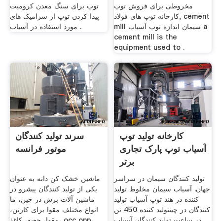
مخروطی برای فروش توپ
توپ برای سنگ معدن کرومیت
کارخانه توپ های فولاد, cement
پیدا کردن توپ از سرامیک های
mill سیمان اندازه توپ آسیاب a
مورد استفاده در آسیاب .
cement mill is the
equipment used to .
کارخانه تولید توپ
سرند تولید کنندگان
آسیاب توپ پارک تجاری
موتور فرانسه
برتر
تولید کنندگان سیمان در سراسر
ماشین خشک کن دانه به عنوان
جهان. آسیاب سیمان مخلوط تولید
یکی از تولید کنندگان پیشرو در
کننده در هند توپ آسیاب تولید
ماشین آلات برش در چین، ما
کنندگان در چینتولید کننده 450 تن
انواع مختلف مقوا برای کارتن،
در ساعت تولید کنندگان آسیاب
مقوا، جعبه، کاغذ، occ onp،