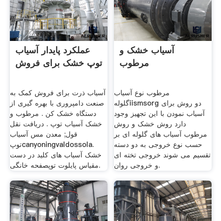
آسیاب خشک و
عملکرد پایدار آسیاب
مرطوب
توپ خشک برای فروش
مرطوب نوع آسیاب
آسیاب ذرت برای فروش کمک به
گلولهiismsorg دو روش برای
صنعت دامپروری با بهره گیری از
آسیاب نمودن با این تجهیز وجود
دستگاه خشک کن . مرطوب و
دارد روش خشک و روش
خشک آسیاب توپ . دریافت نقل
مرطوب آسیاب های گلوله ای بر
قول; معدن مس آسیاب
حسب نوع خروجی به دو دسته
توپcanyoningvaldossola.
تقسیم می شوند خروجی تخته ای
خشک آسیاب های کلید در دست
و خروجی روان.
مقیاس پایلوت توپصفحه خانگی.