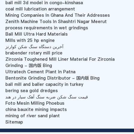
ball mill 3d model in congo-kinshasa
coal mill lubrication arrangement
Mining Companies In Ghana And Their Addresses
Zenith Machine Tools In Shashtri Nagar Meerut
process requirements in wet grindings
Ball Mill Ultra Hard Materials
Mills with 25 hp engine
آخرین دستگاه سنگ شکن کوارتز
brabender rotary mill price
Zirconia Toughened Mill Liner Material For Zirconia
Grinding - 国内版 Bing
Ultratech Cement Plant In Patna
Bentonite Grinding Distributor - 国内版 Bing
ball mill and baller capacity in turkey
bering sea gold dredges
قیمت سنگ شکن ضربه سنگ آهک سیار در هند
Foto Mesin Milling Phoebus
china bauxite mining impacts
mining of river sand plant
Sitemap