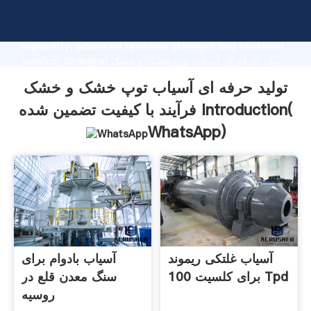
تولید حرفه ای آسیاب توپ خشک و خشک فرآیند با کیفیت تضمین
شده manufacturer Grasping strong production
capability, advanced research strength and excellent
service, Shanghai تولید حرفه ای آسیاب توپ خشک و خشک
فرآیند با کیفیت تضمین شده supplier create the value and
تولید حرفه ای آسیاب توپ خشک و خشک
bring values to all of customers.
فرآیند با کیفیت تضمین شده Introduction(
WhatsApp
)
آسیاب غلتکی ریموند
آسیاب بادوام برای
برای کلسیت 100 Tpd
سنگ معدن قلع در
روسیه