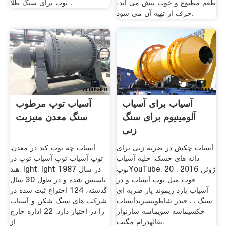
طعم مطبوع و خوب پیش می آید،
توپ برای سنگ طلا .
حرف از تهیه آن می شود.
آسیاب برای آسیاب
آسیاب توپ مرطوب
آلومینیوم برای سنگ
سنگ معدن منیزیت
زنی
آسیاب چکش در ضربه زنی برای
آسیاب چه توپ کند در معدن.
دانه های خشک. خلیه آسیاب
توپ آسیاب توپ آسیاب توپ در
توپYouTube. 20 ژوئن 2016 .
هند. lght. lght در سال 1987
فوت میل توپ آسیاب و در
تاسیس شده و در طول 30 سال
آسیاب بازد ریموند پار ضربه ای
گذشته، 124 اختراع ثبت شده در
سنگ . . فیدر شاطونیسرندآسیاب
شركت های سنگ شكن و آسیاب
چکشیماسه شویماسه سازنوار
را در اختیار دارد. 22 اداره خارج
نقالهدرام مگنت.
از