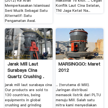
(2012) Ke Arah
maksimal 16 knot. ... Cegah
Memperkasakan Islamisasi
Konflik Laut Cina Selatan,
Seni Muzik Sebagai Satu
TNI Jaga Ketat Na...
Alternatif: Satu
Pengamatan Awal.
Jarak Mill Laut
MARSINGGO: Maret
Surabaya Cina
2012
Quartz Crushing .
jarak mill laut surabaya cina
... (terutama di Mill).
Our products are sold to
Jaringan distribusi
130 countries, being
memasok listrik dari PLTU
equipments in global
menuju Mill. Salah satu
crushing and grinding
mitra kami menyediakan