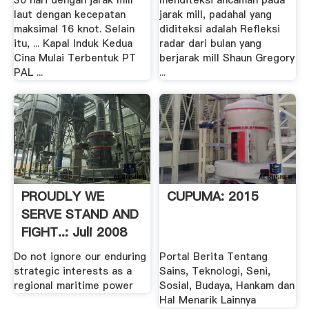
30 hari dengan jarak mill
menditeksi ancaman pada
laut dengan kecepatan
jarak mill, padahal yang
maksimal 16 knot. Selain
diditeksi adalah Refleksi
itu, ... Kapal Induk Kedua
radar dari bulan yang
Cina Mulai Terbentuk PT
berjarak mill Shaun Gregory
PAL ...
...
PROUDLY WE
CUPUMA: 2015
SERVE STAND AND
FIGHT..: Juli 2008
Do not ignore our enduring
Portal Berita Tentang
strategic interests as a
Sains, Teknologi, Seni,
regional maritime power
Sosial, Budaya, Hankam dan
Hal Menarik Lainnya