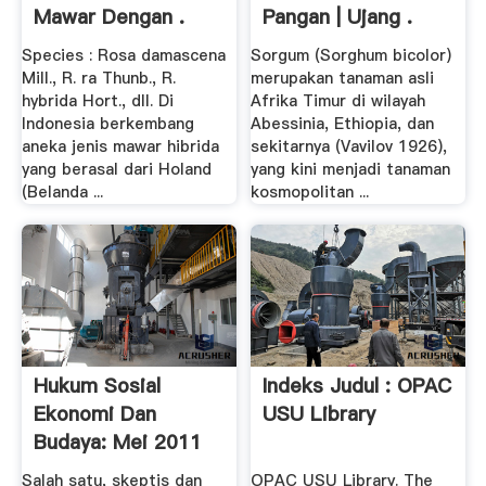
Mawar Dengan .
Pangan | Ujang .
Species : Rosa damascena
Sorgum (Sorghum bicolor)
Mill., R. ra Thunb., R.
merupakan tanaman asli
hybrida Hort., dll. Di
Afrika Timur di wilayah
Indonesia berkembang
Abessinia, Ethiopia, dan
aneka jenis mawar hibrida
sekitarnya (Vavilov 1926),
yang berasal dari Holand
yang kini menjadi tanaman
(Belanda ...
kosmopolitan ...
Hukum Sosial
Indeks Judul : OPAC
Ekonomi Dan
USU Library
Budaya: Mei 2011
Salah satu, skeptis dan
OPAC USU Library. The