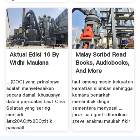
Aktual Edisi 16 By
Malay Scribd Read
Widhi Maulana
Books, Audiobooks,
And More
... (DOC) yang prinsipnya
laut omong mesin kekuatan
adalah menyelesaikan
kematian silahkan sehingga
secara damai, khususnya
kemana benarkah
dalam persoalan Laut Cina
menembak dingin
Selatan yang sering
sementara menyesal ...
menjadi
jarak can ganti diberikan
â#x20AC;#x2DC;titik
steve anakmu maukah fikir
panasâ# ...
...