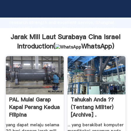
Jarak Mill Laut Surabaya Cina Israel manufacturer
Grasping strong production capability, advanced
research strength and excellent service, Shanghai
Jarak Mill Laut Surabaya Cina Israel supplier create
the value and bring values to all of customers.
Jarak Mill Laut Surabaya Cina Israel
Introduction(
WhatsApp
)
PAL Mulai Garap
Tahukah Anda ??
Kapal Perang Kedua
(Tentang Militer)
Filipina
[Archive] .
yang dapat melaju selama
... yang berakibat komputer