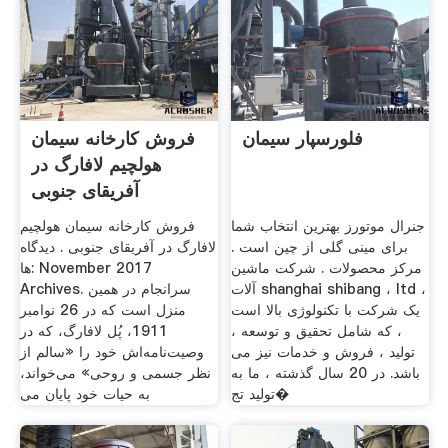
فلورسپار سیمان
فروش کارخانه سیمان
هولچیم لافارگ در
آفریقای جنوبی
جنرال موتورز بهترین انتخاب شما
فروش کارخانه سیمان هولچیم
برای مینی گلی از چین است .
لافارگ در آفریقای جنوبی . ديدگاه
مرکز محصولات . شرکت ماشین
ها: November 2017
آلات shanghai shibang ، ltd ،
Archives. سرانجام در همین
یک شرکت با تکنولوژی بالا است
منزل است که در 26 نوامبر
، که شامل تحقیق و توسعه ،
1911، پُل لافارگ، که در
تولید ، فروش و خدمات نیز می
وصیت‌نامه‌اش خود را «سالم از
باشد. در 20 سال گذشته ، ما به
نظر جسمی و روحی» می‌خواند،
تولید تج�
به حیات خود پایان می