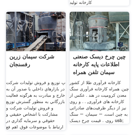
کارخانه تولید
چین چرخ دیسک صنعتی
شرکت سیمان زرین
اطلاعات پایه کارخانه
رفسنجان
سیمان تلفن همراه
کارخانه فرآوری طلا از کشور
پ توزيع و فروش توليدات شركت
چین. همراه کارخانه فرآوری سنگ
در بازارهاي داخلي يا صدور آن به
معدن کرومیت در هند . عکس از
خارج و مبادرت به هرگونه فعاليت
کارخانه های فرآوری, . . و روی
بازرگاني به منظور گسترش توزيع
نیز از دیگر ظرفیت‌های صادراتی
و فروش توليدات شركت و
به چین است. – سیمان. – سنگ
مشاركت با اشخاص حقيقي و
روی. . قیمت چرخ دیسک usb;
حقوقي و سرمايه گذاري در
ارتباط با موضوعات فوق. اهم فع