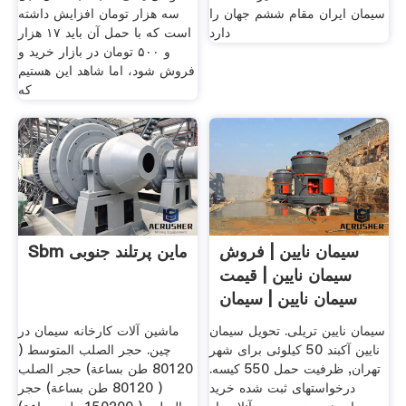
سیمان ایران مقام ششم جهان را
سه هزار تومان افزایش داشته
دارد
است که با حمل آن باید ۱۷ هزار
و ۵۰۰ تومان در بازار خرید و
فروش شود، اما شاهد این هستیم
که
سیمان نایین | فروش
Sbm ماین پرتلند جنوبی
سیمان نایین | قیمت
سیمان نایین | سیمان
سیمان نایین تریلی. تحویل سیمان
ماشین آلات کارخانه سیمان در
نایین آکبند 50 کیلوئی برای شهر
چین. حجر الصلب المتوسط (
تهران, ظرفیت حمل 550 کیسه.
80120 طن بساعة) حجر الصلب
درخواستهای ثبت شده خرید
( 80120 طن بساعة) حجر