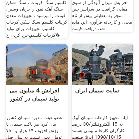
افزایش میزان آلودگی از سوی
کلسیم سنگ کربنات . سنگ شکن
معادن گرافیت در سراسر چین
سنگ آهک نمودار جریان وسیر .
منجر به تعطیلی بیش از 50
قیمت را بپرسید . تجهیزات معدن
معدن و کارخانه فرآوری این ماده
کربنات کلسیم سنگ شکن کربنات
شد. دریافت قیمت
کلسیم. تجهیزات برای تولید
کربنات کلسیم,خرد کردن خ�
سایت سیمان ایران
افزایش 4 میلیون تنی
تولید سیمان در کشور
ایلنا: تجهیز کارخانه سیمان آبیک
عضو هیئت مدیره سیمان کشور
به 15 الکتروفیلتر/30 درصد
بیان کرد: هر پاکت سیمان با
کارگران کارخانه بومی هستند
ارزش افزوده ۱۴ هزار و ۷۵۰
1398/10/15 ایرنا: صنعت
تومان یعنی نسبت به سال قبل