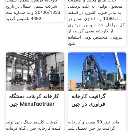
جذب منابع محلی و صادرات
کارخانه فروش. سیمان شمال.
محصول تولیدی به علت نزدیکی
شرکت سیمان شمال در تاریخ
به بنادر جنوب کشور، در اسفند
30/06/1333 و به شماره ثبت
ماه 1396 راه اندازی شد و در
4492 تاسیس گردید.
کل مراحل احداث و بهره برداری
از کارخانه سعی گردید، از
نیروهای متخصص بومی استفاده
شود.
گرافیت کارخانه
کارخانه کربنات دستگاه
فرآوری در چین
چین Manufactruer
ماین نیوز 50 معدن و کارخانه
کربنات کلسیم سنگ زنی تولید
گرافیت در چین تعطیل شد.
کننده کارخانه چین . گیاه کربنات