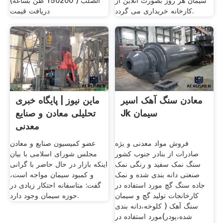
سیمان هر روز بصورت آنلاین از
الصلب ( 150200 طن بساعة)
کارخانه خریداری می گردد.
دریافت قیمت
معادن سنگ آهک اسیر
ماین نيوز | پایگاه خبری
Jk سیمان
تحلیلی معادن و صنایع
معدنی
فروش مواد معدنی و یژه
عضو کمیسیون صنایع و معادن
صادرات از بنادر جنوب کشور
مجلس شورای اسلامی با بیان
سنگ نمک سفید و رنگی نمک
اینکه بازار در حال حاضر با گرانی
صنعتی دانه بندی شده و نمک
و کمبود سیمان مواجه است،
جاده سنگ گچ مورد استفاده در
گفت: متاسفانه احتکار زیادی در
کارخانجات تولید گچ و سیمان
حوزه سیمان وجود دارد.
سنگ آهک ( کلوخه،دانه بندی
شده،پودر)مورد استفاده در