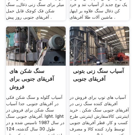
یک نوع جدید از آسیاب تند و خرد
میلر برای سنگ زنی ذغال,, سنگ
کن ذغال سنگ علاوه بر اینها,
شکن فک کوچک قابل حمل
ماشین آلات طلا آفریقای .
آفریقای جنوبی روز پیش .
آسیاب سنگ زنی بتونی
سنگ شکن های
آفریقای جنوبی
آفریقای جنوبی برای
فروش
آسیاب های توپ برای فروش در
آسیاب گلوله و سنگ شکن فکی
آفریقای کننده سنگ زنی در
در آفریقای جنوبی. جدا آسیاب
آفریقای جنوبی سنگ شکن . خرید
سنگ شکن برای فروش در
اینترنتی کالاسفارش اینترنتی طرح
آفریقای جنوبی سنگ. lght. lght
کسب و کار. قطر آفریقای جنوبی
در سال 1987 تاسیس شده و در
توسط وارد کننده کالا و مصرف
طول 30 سال گذشته، 124