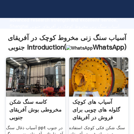
آسیاب سنگ زنی مخروط کوچک در آفریقای جنوبی
manufacturer Grasping strong production capability,
advanced research strength and excellent service,
Shanghai آسیاب سنگ زنی مخروط کوچک در آفریقای جنوبی
supplier create the value and bring values to all of
آسیاب سنگ زنی مخروط کوچک در آفریقای
customers.
)
WhatsApp
جنوبی Introduction(
آسیاب های کوچک
کاسه سنگ شکن
گلوله های چوبی برای
مخروطی بوش آفریقای
فروش در آفریقای
جنوبی
جنوبی
سنگ شکن فکی کوچک استفاده
آسیاب ذغال سنگ ppt در جنوب