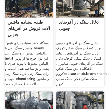
ذغال سنگ در آفریقای
طبقه سنباده ماشین
جنوبی
آلات فروش در آفریقای
جنوبی
ذغال سنگ در آفریقای جنوبی
دستگاه کاغذ سنباده برای تاپس.
تولید کنندگان سنگ شکن کوچک
ماشین سنگ زنی با head3
ذغال سنگ در آفریقای ... تولید
الماس الماس اره سنگ زنی،
کنندگان سنگ شکن کوچک ذغال
hetit. این نوع چرخ ها از پودر
سنگ در آفریقای جنوبی سایپرز ،
الماس مخلوط با پیوند فلزی با
باشگاه دانش سنگ شکن
پخت و پز ساخته شده است، و
کرومrestaurantdubrovnikhamburg
برای سنگ زنی خرد، سنگ زنی
سنگ شکن فکی سنگ معدن
خوب و chamfering در ماشین
کروم.
آلات خط مستقیم خط ...