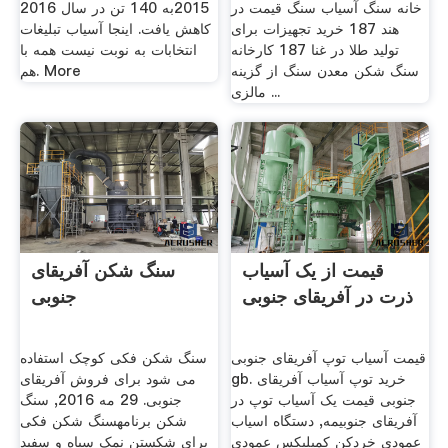
خانه سنگ آسیاب سنگ قیمت در
2015به 140 تن در سال 2016
هند 187 خرید تجهیزات برای
کاهش یافت. اینجا آسیاب تبلیغات
تولید طلا در غنا 187 کارخانه
انتخابات به نوبت نیست همه با
سنگ شکن معدن سنگ از گزینه
هم. More
مالزی ...
قیمت از یک آسیاب
سنگ شکن آفریقای
ذرت در آفریقای جنوبی
جنوبی
قیمت آسیاب توپ آفریقای جنوبی
سنگ شکن فکی کوچک استفاده
gb. خرید توپ آسیاب آفریقای
می شود برای فروش آفریقای
جنوبی قیمت یک آسیاب توپ در
جنوبی. 29 مه 2016, سنگ
آفریقای جنوبیمه, دستگاه اسیاب
شکن برنامهسنگ شکن فکی
عمودی خردکن کمپلیکس عمودی
برای شکستن نمک سیاه و سفید