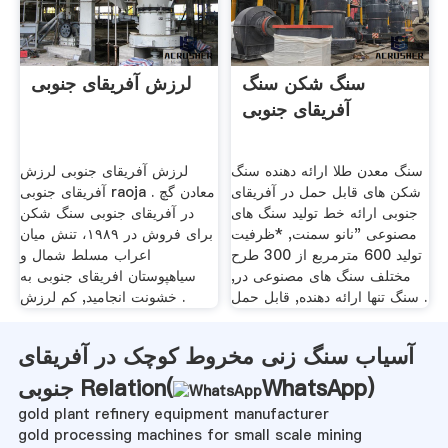
سنگ شکن سنگ
لرزش آفریقای جنوبی
آفریقای جنوبی
سنگ معدن طلا ارائه دهنده سنگ
لرزش آفریقای جنوبی لرزش
شکن های قابل حمل در آفریقای
آفریقای جنوبی raoja . معادن گچ
جنوبی ارائه خط تولید سنگ های
در آفریقای جنوبی سنگ شکن
مصنوعی "نانو سمنت, *ظرفیت
برای فروش در ۱۹۸۹، تنش میان
تولید 600 مترمربع از 300 طرح
اعراب مسلط شمال و
مختلف سنگ های مصنوعی در,
سیاهپوستان افریقای جنوبی به
سنگ تنها ارائه دهنده, قابل حمل .
خشونت انجامید, کم لرزش .
آسیاب سنگ زنی مخروط کوچک در آفریقای
)
WhatsApp
جنوبی Relation(
gold plant refinery equipment manufacturer
gold processing machines for small scale mining