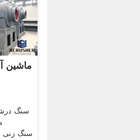
ماشین آل
سنگ درشت
م