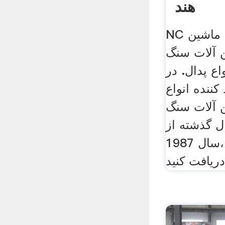
هند
NC سطح تولید کنندگان ماشین
 آلات سنگ
اع پدال. در
ننده انواع
 آلات سنگ
 طول 30 سال گذشته از
سال 1987، tqmc . . قیمت