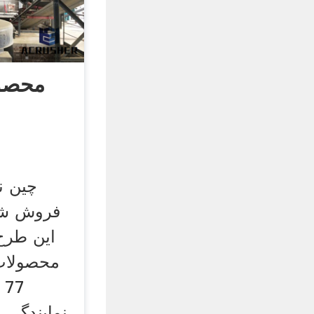
فروش شر
این طرح
محصولات 
7
نمایندگی 