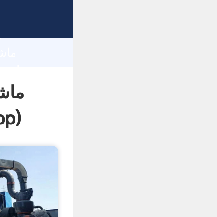
h
ماش
pp
)