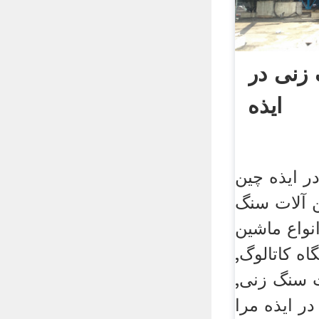
زنی در
ایذه
 ایذه چین
ن آلات سنگ
نواع ماشین
ه کاتالوگ,
ت سنگ زنی,
در ایذه مرا