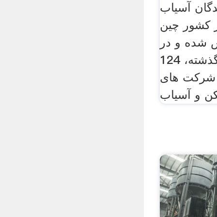
دگان آسیاب
ر چین. lght. lght
1 تاسیس شده و در
طول 30 سال گذشته، 124
 شركت های