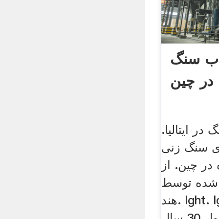
اب سنگ
در چین
ر ایتالیا.
ی سنگ زنی
در چین. از
شده توسط
هند. lght. lght در سال 1987
تاسیس شده و در طول 30 سال