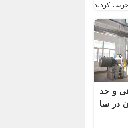
ریب کردند
ی و حد
 در سا