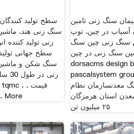
مان سنگ زنی تامین
 آسیاب در چین. توپ
سنگ زنی هند. ماشین
 سنگ زنی چین سنگ
زنی تولید کننده انو
ن سنگ زنی در چین
سطح جهانی تولید ک
dorsacms design 
سنگ شکن و ماشین
pascalsystem gr ژانويه
زنی در
گ معدنسازمان نظام
عدن استان هرمزگان
دریافت کنید. More
۲۵ میلیون تن