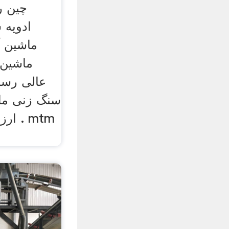
چین ر
ماشین 
ماشین 
عالی رسا
سنگ زنی ماش
ارزا