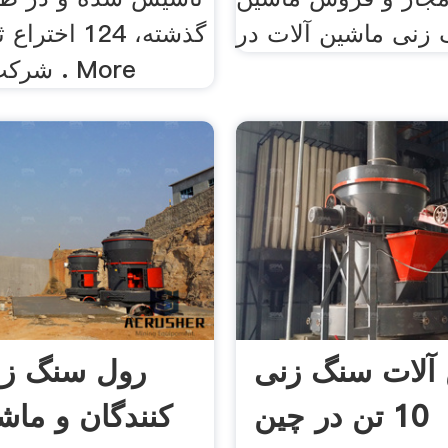
گذشته، 124 ا
شركت های سنگ . More
آلات سنگ زنی
رول سنگ زنی
10 تن در چین
کنندگان و ماش