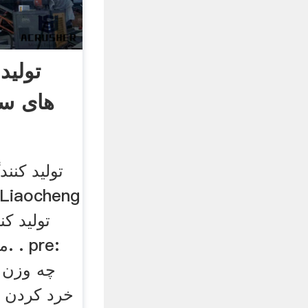
تولید
های س
تولید کنن
ما
چه وزن 