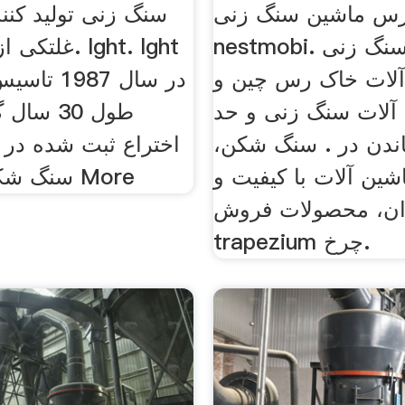
س ماشین سنگ زنی
سنگ زنی تولید کنن
nestmobi. ادویه سنگ زنی
غلتکی از کشو
آلات خاک رس چین و
در سال 987
آلات سنگ زنی و حد
ندن در . سنگ شکن،
اختراع ثبت شده در
ین آلات با کیفیت و
سنگ شكن و آسیاب More
ن، محصولات فروش . mtm
trapezium چرخ.