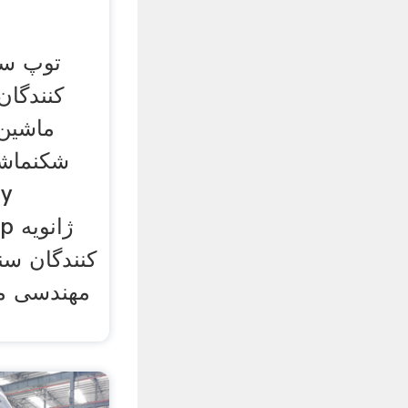
توپ سی
کنندگان
ماشین
شکنماشی
by
oup
کنندگان سن
مهندسی م