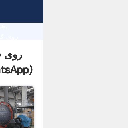
lity,
ce,
 of
tsApp
)