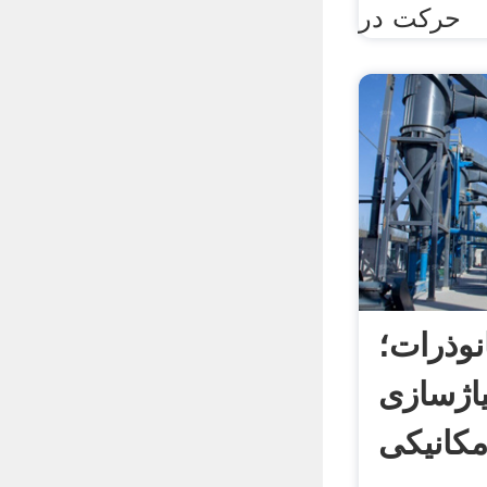
حرکت در
نوذرات؛
اژسازی
کانیکی