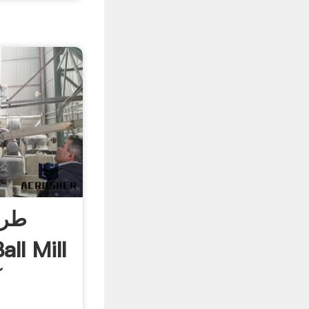
طرا
آ