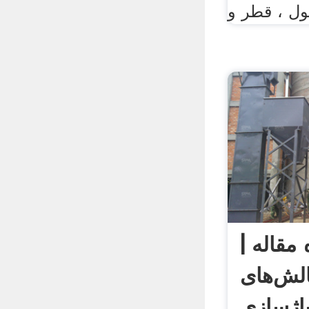
ول ، قطر و
مقاله |
لش‌های
یاژسازی