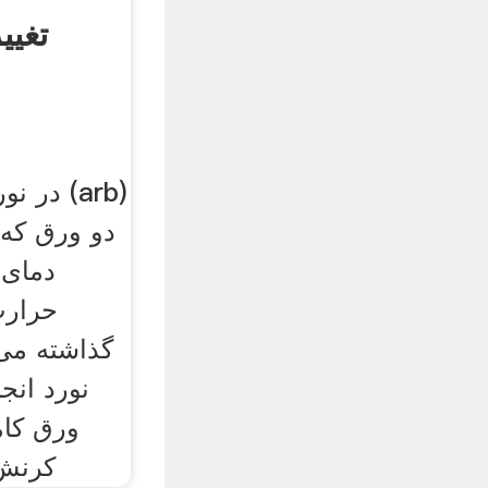
تغی
دو ورق که 
دمای 
حرارت
گذاشته می‌
نورد انجا
ورق کام
کرنش 