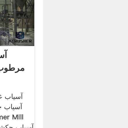
آس
پراکندگی Nm مرط
آسیاب 
آسیاب چکشی