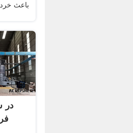
باعث خرد 
در 
فرآ