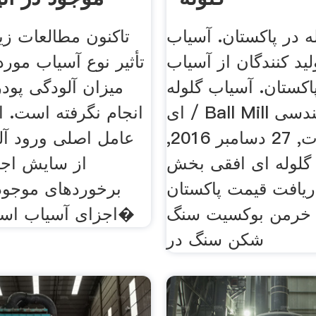
م
ه در پاکستان. آسیاب
تاکنون مطالعات زی
لید کنندگان از آسیاب
تأثیر نوع آسیاب مورد
پاکستان. آسیاب گلوله
میزان آلودگی پود
ای / Ball Mill شرکت مهندسی
انجام نگرفته است. از 
و قطعات, 27 دسامبر 2016,
عامل اصلی ورود آل
 گلوله ای افقی بخش
از سایش اجز
ریافت قیمت پاکستان
برخوردهای موجود 
 خرمن بوکسیت سنگ
اجزای آسیاب است، نوع آس�
شکن سنگ در