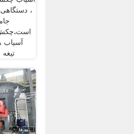
، دستگاهی 
جام
است.چکش 
آسیاب 
تیغه 