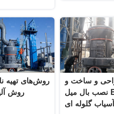
حی و ساخت و
روش‌های تهیه نا
نصب بال میل Ball Mill
روش آلی
سیاب گلوله ای
م