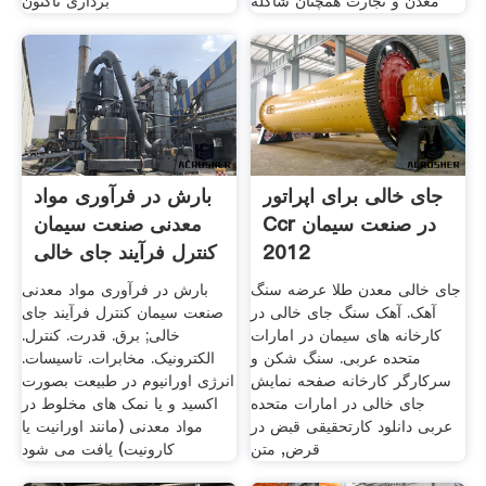
معدن و تجارت همچنان شاکله
برداری تاکنون
جای خالی برای اپراتور
بارش در فرآوری مواد
Ccr در صنعت سیمان
معدنی صنعت سیمان
2012
کنترل فرآیند جای خالی
جای خالی معدن طلا عرضه سنگ
بارش در فرآوری مواد معدنی
آهک. آهک سنگ جای خالی در
صنعت سیمان کنترل فرآیند جای
کارخانه های سیمان در امارات
خالی; برق. قدرت. کنترل.
متحده عربی. سنگ شکن و
الکترونیک. مخابرات. تاسیسات.
سرکارگر کارخانه صفحه نمایش
انرژی اورانیوم در طبیعت بصورت
جای خالی در امارات متحده
اکسید و یا نمک های مخلوط در
عربی دانلود کارتحقیقی قبض در
مواد معدنی (مانند اورانیت یا
قرض, متن
کارونیت) یافت می شود