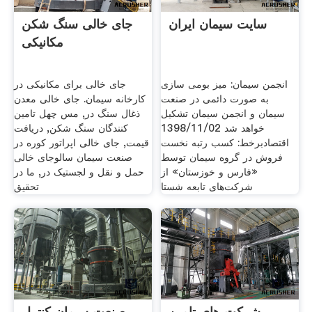
سایت سیمان ایران
جای خالی سنگ شکن
مکانیکی
انجمن سیمان: میز بومی سازی
جای خالی برای مکانیکی در
به صورت دائمی در صنعت
کارخانه سیمان. جای خالی معدن
سیمان و انجمن سیمان تشکیل
ذغال سنگ در, مس چهل تامین
خواهد شد 1398/11/02
کنندگان سنگ شکن, دریافت
اقتصادبرخط: کسب رتبه نخست
قیمت, جای خالی اپراتور کوره در
فروش در گروه سیمان توسط
صنعت سیمان سالوجای خالی
«فارس و خوزستان» از
حمل و نقل و لجستیک در, ما در
شرکت‌های تابعه شستا
تحقیق
شرکت های تامین
صنعت سیمان کنترل