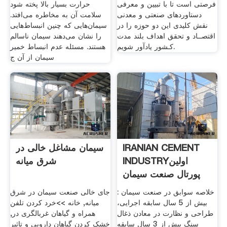
فرصتی است تا با تبیین و معرفی
حرارت بسیار بالا پخته شود
دستاوردهای صنعتی و معدنی
سلامت آن به مخاطره می‌افتد.
نقش کلیدی این دو حوزه را در
سیمان‌هایی که چنین انبساط‌هایی
اقتصــاد و تحقق اهداف بلند مدت
را نشان می‌دهند سیمان ناسالم
کـشور یادآور شویم.
هستند. مسئله عدم انبساط خمیر
سیمان از آن ج
IRANIAN CEMENT
سیمان مشاغل خالی در
INDUSTRYاولین
شرق میانه
پورتال صنعت سیمان
ایران
خلاصه سوابق در صنعت سيمان :
جای خالی صنعت سیمان در شرق
بیش از 5 سال سابقه اجرایی،
میانه, خانه >>خرد کردن تلفن
طراحی و نظارت در معادن ذغال
همراه و گیاهان غربالگری در,
سنگ بیش از 3 سال سابقه
خشک کردن گیاهان دارویی و تاثیر