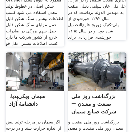
‌اندازی صنعت سیمان را در ایران،
Crusher معمولاً به عنوان سنگ
علی‌قلی خان سپاهی دنبلی ملقب
شکن اصلی در خطوط تولید
به مهندس ‌الدوله برداشت که در
معدن استفاده می شود کسب
سال ۱۲۹۲ خورشیدی از
اطلاعات بیشتر ; سنگ شکن قابل
پلی‌تکنیک زوریخ فارغ‌التحصیل
حمل مزایای سنگ شکن قابل
شده بود. او در سال ۱۲۹۵
حمل سهم بزرگی در صادرات
خورشیدی قراردادى برای
خارج از کشور شرکت ما دارد
کسب اطلاعات بیشتر ; نقل قو
بزرگداشت روز ملی
سیمان ویکی‌پدیا،
صنعت و معـدن –
دانشنامهٔ آزاد
شرکت صنایع سیمان
غرب
بزرگداشت روز ملی صنعت و
اگر سیمان در مرحله تولید بیش
معـدن روز ملی صنـعت و معدن
از اندازه حرارت ببیند و در درجه