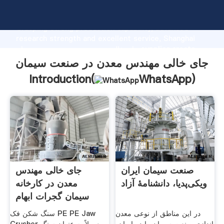
جای خالی مهندس معدن در صنعت سیمان manufacturer
Grasping strong production capability, advanced
research strength and excellent service, Shanghai
جای خالی مهندس معدن در صنعت سیمان supplier create
the value and bring values to all of customers.
جای خالی مهندس معدن در صنعت سیمان
Introduction(
WhatsApp
)
صنعت سیمان ایران
جای خالی مهندس
ویکی‌پدیا، دانشنامهٔ آزاد
معدن در کارخانه
سیمان گجرات ابهام
در این مناطق از نوعی معدن
سنگ شکن فک PE PE Jaw