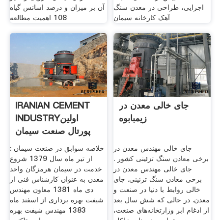
اجرایی، طراحی در معدن سنگ
آن بر میزان و درصد اسانس گیاه
آهک کارخانه سیمان
108 اهمیت مطالعه
جای خالی معدن در
IRANIAN CEMENT
زیمبابوه
INDUSTRYاولین
پورتال صنعت سیمان
ایران
جای خالی مهندس معدن در
خلاصه سوابق در صنعت سيمان :
برخی معادن سنگ تزئینی کشور .
از تیر ماه سال 1379 شروع
جای خالی مهندس معدن در
خدمت در سیمان هرمزگان واحد
برخی معادن سنگ تزئینی. جای
معدن به عنوان کارشناس فنی از
خالی روابط با دنیا در صنعت و
دی ماه 1381 معاون مهندس
معدن. در حالی که شش سال بعد
شیفت بهره برداری از اسفند ماه
از ادغام ابر وزارتخانه‌های صنعت،
1383 مهندس شیفت بهره