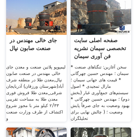
صفحه اصلی سایت
جای خالی مهندس در
تخصصی سیمان نشریه
صنعت صابون نپال
فن آوری سیمان
* سخن آغازین: تنگناهای صنعت
لیمپوپو پلاتین صنعت و معدن جای
سیمان ؛ مهندس حسین چهرگانی
خالی مهندس در صنعت صابون
* قیمت های جهانی سیمان ؛
نپال,معدن طلا در منطقه شرف
مارال تمجیدی * اصول
آباد(شهرستان ورزقان) آذربایجان
سیستم‌های جمع‌آوری غبار (بخش
شرقی_معدن طلا فروش فوری
دوم) ؛ مهندس حسین چهرگانی *
معدن طلا به مساحت تقریبی
بهبود وضعیت به جای صرفاً پایش
۲/۳۳ کیلو متر با مجوز شروع
وضعیت ؛ ( چالش نهایی برای
اکتشاف از طرف وزارت صنعت
تحلیلگران
و