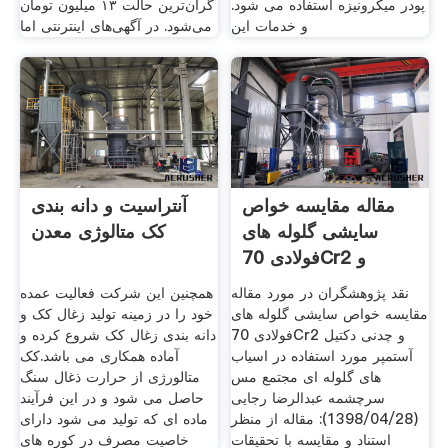
پودر میکرونیزه استفاده می شود.
گران‌ترین حالت ۱۳ میلیون تومان
و خدمات اين
می‌شود. در آگهی‌های اینترنتی اما
مقاله مقایسه خواص
آنتراسیت و دانه بندی
سایشی گلوله های
کک متالوژی معدن
فولادی 70Cr2 و
نقد پژوهشگران در مورد مقاله
همچنین این شرکت فعالیت عمده
مقایسه خواص سایشی گلوله های
خود را در زمینه تولید زغال کک و
فولادی 70Cr2 و چدنی دکتیل
دانه بندی زغال کک شروع کرده و
آستمپر مورد استفاده در اسیاب
آماده همکاری می باشد.کک
های گلوله ای مجتمع مس
متالورژی از حرارت ذغال سنگ
سرچشمه عبدالرضا رجایی
حاصل می شود و در این فرآیند
(1398/04/28): مقاله از منظر
ماده ای که تولید می شود دارای
استناد و مقایسه با تحقیقات
خاصیت مصرف در کوره های