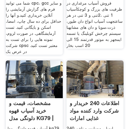
فروش آسیاب مرغداری در
شما می توانید cpc، gcc و سایر
ظرفیت های بزرگ و کوچکآسیاب
فرم های گزارش آزمایشی را
1 تنی ،2تنی و 3 تنی در هر
آنلاین خریداری کنید.و آنها را
ساعتجهت آسیاب انواع دان طیور،
حداقل برای ده سال چاپ، امضا،
ذرت،سویا و دان های مشابهبا
اسکن و بایگانی کنید. تست
سیستم چرخش کوبلینگ یا تسمه
آزمایشگاهی. در صورت لزوم،
ایمجهز به موتور قدرتمند 15 الی
نمونه هایی را برای تست به
20 اسب بخار
شرکت cpsc معتبر تست کنید.
در عرض یک
اطلاعات 240 خریدار و
مشخصات، قیمت و
شرکت وارد کننده مواد
خرید آسیاب قهوه
غذایی امارات
دلونگی مدل KG79 |
ایمیل، وبسایت و تلفن 240
آسیاب قهوه دلونگی مدل kg79