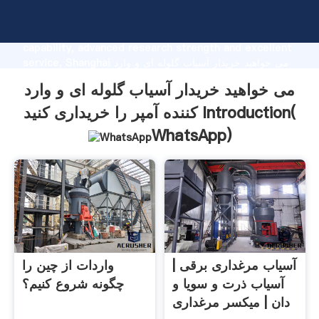
می خواهید خریدار آسیاب گلوله ای و وارد کننده آمپر را خریداری
کنید manufacturer Grasping strong production
capability, advanced research strength and excellent
service, Shanghai می خواهید خریدار آسیاب گلوله ای و وارد
کننده آمپر را خریداری کنید supplier create the value and
می خواهید خریدار آسیاب گلوله ای و وارد
bring values to all of customers.
کننده آمپر را خریداری کنید Introduction(
WhatsApp
)
آسیاب مرغداری برقی |
واردات از چین را
آسیاب ذرت و سویا و
چگونه شروع کنیم؟
دان | میکسر مرغداری