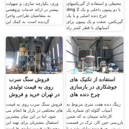
محیطی و استفاده از گیربکسهای
وری، يکپارچه سازی، و سهولت
dmg 2 با دو پینیون داخلی و یک
بيشتر در ارائه خدمات پژوهشي
چرخ دنده اصلی و یا یک
به متقاضيان طراحی واجرا
گیربکس، شفت و یک پینیون برای
گرديده است. به کمک این
آسیابهای با قطر کمتر راه
استفاده از تکنیک های
فروش سنگ سرب
جوشکاری در بازسازی
روی به قیمت تولیدی
چرخ دنده های
در تهران خرید و فروش
سرب
رینگ دنده هفت متری مربوط به
فروش سنگ سرب روی به قیمت
آسیاب گلوله ای شماره یک
های مختلفی در بازار ها انجام می
کارخانه سیمان بد که ضمن
شود. اما در این میان بیشترین
بازرسی حین کار، ترک در قسمت
استقبال مشتریان برای تهیه این
بیرونی چرخ دنده نمایان شد و با
محصولات قیمت تولیدی ها است