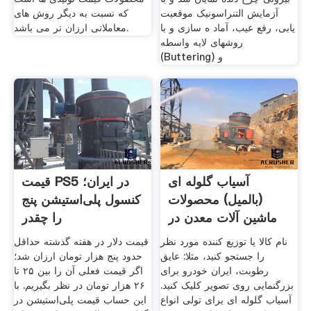
آزمایش التنراسونیک موقعیت
که نسبت به دیگر روش های
یابی، رفع عیب، آماد ه سازی و با
معاملاتی ارزان تر می باشد.
روشهای لایه واسطه
(Buttering) و
آسیاب گلوله ای
قیمت PS5 در ایران؛
(بالمیل) محصولات
کنسول پلی‌استیشن پنج
ماشین آلات معدن در
را چقدر
پارس سنتر
نام کالا یا توزیع کننده مورد نظر
قیمت دلار در هفته گذشته حداقل
را جستجو کنید، مثلا: عایق
حدود پنج هزار تومان ارزان شد؛
رطوبت، ایران خودرو برای
اگر قیمت فعلی آن را بین ۲۵ تا
بزرگنمایی روی تصویر کلیک کنید.
۲۶ هزار تومان در نظر بگیریم. با
آسیاب گلوله ای برای تولی انواع
این حساب قیمت پلی‌استیشن در