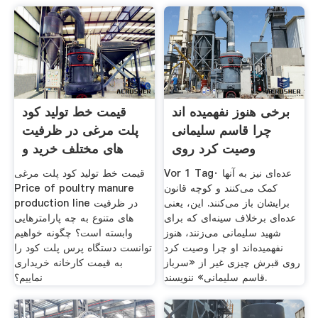
برخی هنوز نفهمیده اند
قیمت خط تولید کود
چرا قاسم سلیمانی
پلت مرغی در ظرفیت
وصیت کرد روی
های مختلف خرید و
Vor 1 Tag· عده‌ای نیز به آنها
قیمت خط تولید کود پلت مرغی
کمک می‌کنند و کوچه قانون
Price of poultry manure
برایشان باز می‌کنند. این، یعنی
production line در ظرفیت
عده‌ای برخلاف سینه‌ای که برای
های متنوع به چه پارامترهایی
شهید سلیمانی می‌زنند، هنوز
وابسته است؟ چگونه خواهیم
نفهمیده‌اند او چرا وصیت کرد
توانست دستگاه پرس پلت کود را
روی قبرش چیزی غیر از «سرباز
به قیمت کارخانه خریداری
قاسم سلیمانی» ننویسند.
نماییم؟