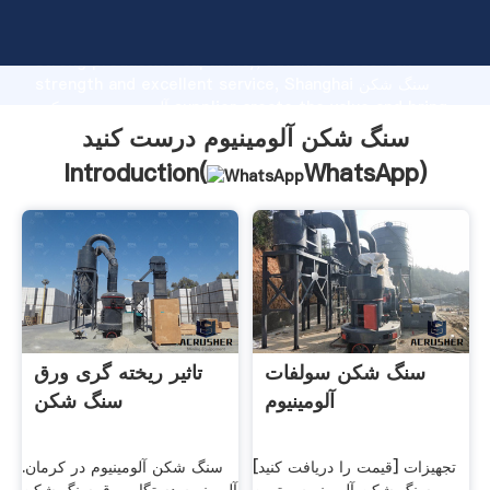
سنگ شکن آلومینیوم درست کنید manufacturer Grasping
strong production capability, advanced research
strength and excellent service, Shanghai سنگ شکن
آلومینیوم درست کنید supplier create the value and bring
values to all of customers.
سنگ شکن آلومینیوم درست کنید
Introduction(
WhatsApp
)
سنگ شکن سولفات
تاثیر ریخته گری ورق
آلومینیوم
سنگ شکن
[قیمت را دریافت کنید] تجهیزات
سنگ شکن آلومینیوم در کرمان.