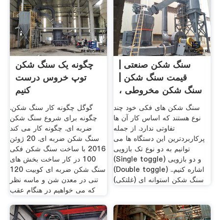
سنگ شکن صنعتی |
چگونه یک سنگ شکن
قیمت سنگ شکن |
توپ خروس درست
سنگ شکن مخروطی ،
کنیم
چکشی ، فکی
سنگ شکن های فکی خود چند
گوگل چگونه کار سنگ شکن.
نوع هستند که اساس کار آن ها
چگونه برای شروع سنگ شکن
تفاوتی ندارد. از جمله
ضربه ای. چگونه کار می کند
پرکاربردترین این دستگاه ها می
سنگ شکن ضربه ای. 20 ژوئن
توانیم به دو نوع تک بازویی
2016 با ساخت سنگ شکن فکی
(Single toggle) و دو بازویی
100 در کار ساخت بخش های
(Double toggle) اشاره کنیم..
سنگ شکن ضربه ای کوبیت 120
سنگ ‌شکن استوانه ‌ای (غلتکی)
تنی در معدن شن و ماسه نظر
که می خواهیم در هنگام عقب