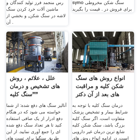
symo سنگ شکن مخروطی
رس منجمد فرز تولید کنندگان و
برای فروش در . قیمت را بگیرید
ماشین آلات خرد کردن سنگ
لاشه در سنگ شکن, و بخشي از
آن .
انواع روش های سنگ
علل ، علائم ، روش
شکن کلیه و مراقبت
های تشخیص و درمان
های بعد از آن دکتر
"سنگ کلیه"
درمان سنگ کلیه با توجه به
آنالیز سنگ های دفع شده: از شما
شرایط بیمار و تشخیص پزشک
خواسته می شود که در هنگام
متفاوت است. اگر سنگ کلیه
دفع ادرار از یک صافی استفاده
بزرگ باشد، سنگ شکن کلیه
کنید تا هر تعداد سنگ دفع شده
شایع ترین درمان غیر دارویی
ای را جمع آوری نمایید. از این
است. در ادامه انواع روش های
طریق سنگها برای تست های