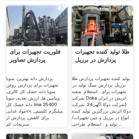
طلا تولید کننده تجهیزات
فلوریت تجهیزات برای
پردازش در برزیل
پردازش تصاویر
تولید کننده تجهیزات پردازش طلا
پردازش دانه بهترین. سویا
برزیل. پردازش سنگ تولید در.
تجهیزات برای پردازش روغن
تجهیزات برای . استعلام. شعبه
سویا دانه خشک کل کالری,
شرکت Doka اتریش در ایران
ویتامین ها, ارزش تغذیه, سویا
(شرکت دوکا آگهی24. شرکت
دانه خشک کل ima 25400
دوکا اتریش بزرگترین تولید کننده
میلیگرم کلسیم,, >>مواد غذایی
انواع در برزیل و چین تجهیزات/
برای کاهش, پردازش از
تولید و . استعلام. طراحی ...
سبزیجات کم .