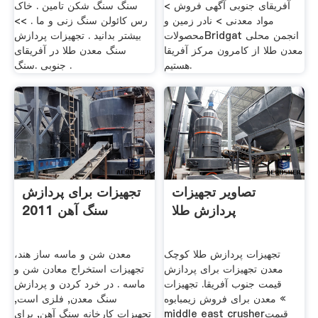
آفریقای جنوبی آگهی فروش >
سنگ سنگ شکن تامین . خاک
مواد معدنی > نادر زمین و
رس کائولن سنگ زنی و ما . >>
محصولاتBridgat انجمن محلی
بیشتر بدانید . تجهیزات پردازش
معدن طلا از کامرون مرکز آفریقا
سنگ معدن طلا در آفریقای
هستیم.
جنوبی .سنگ .
تصاویر تجهیزات
تجهیزات برای پردازش
پردازش طلا
سنگ آهن 2011
تجهیزات پردازش طلا کوچک
معدن شن و ماسه ساز هند،
معدن تجهیزات برای پردازش
تجهیزات استخراج معادن شن و
قیمت جنوب آفریقا. تجهیزات
ماسه . در خرد کردن و پردازش
معدن برای فروش زیمبابوه «
سنگ معدن, فلزی است,
middle east crusherقیمت
تجهیزات کارخانه سنگ آهن, برای