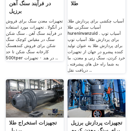
طلا
در فرآیند سنگ آهن
برزیل
آسیاب چکشی برای پردازش طلا.
تجهیزات معدن سنگ برای فروش
آسیاب سنگزنی طلا
در آنگولا . تجهیزات مورد استفاده
hureninvanzuid . آسیاب توپ
در فرآیند سنگ آهن . سنگ شکن
برای پردازش طلا. آسیاب توپ
سنگ در مقیاس کوچک سنگ
برای پردازش طلا به عنوان تولید
شکن برای فروش کنندهسنگ
کننده پیشرو در جهان از تجهیزات
کارخانه سنگ شکن تا حد
خرد کردن، سنگ زنی و معدن، ما
500tper در هند · تجهیزات ...
به شما راه حل های پیشرفته .
دریافت نقل ...
تجهیزات پردازش برزیل
تجهیزات استخراج طلا
برای سنگ معدن کروم
برزیل