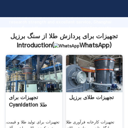
تجهیزات برای پردازش طلا از سنگ برزیل manufacturer
Grasping strong production capability, advanced
research strength and excellent service, Shanghai
تجهیزات برای پردازش طلا از سنگ برزیل supplier create
the value and bring values to all of customers.
تجهیزات برای پردازش طلا از سنگ برزیل
Introduction(
WhatsApp
)
تجهیزات طلای برزیل
تجهیزات برای
Cyanidation طلا
تجهیزات کارخانه فرآوری طلا
تجهیزات برای تولید طلا و قیمت.