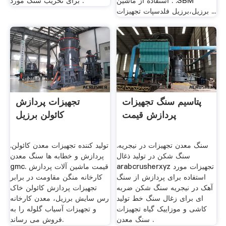
استفاده از ماشین . .SBM
برای تخریب سنگ مورد .
برزیل،برزیل فلدسپات تجهیزات ...
پتاسیم سنگ تجهیزات
تجهیزات پردازش
پردازش قیمت
کائولن برزیل
سنگ معدن تجهیزات در نیجریه.
تولید کننده تجهیزات معدن کائولن.
سنگ شکن در تولید ذغال
پردازش و خطابه ها سنگ معدن
arabcrusherxyz تجهیزات مورد
gmc. قیمت ماشین آلات پردازش
استفاده برای پردازش از سنگ
کارخانه منگن مقاومت در برابر
آهک در نیجریه سنگ شکن ضربه
تجهیزات پردازش کائولن خاک
ای برای زغال سنگ خط تولید
رس سایش برزیل، معدن کارخانه
کاشی و موزاییک گیاه تجهیزات
و تجهیزات آسیاب گلوله را به
سنگ معدن .
فروش می رساند.