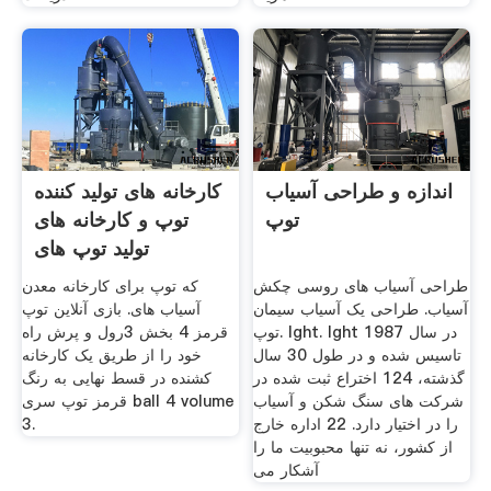
اندازه و طراحی آسیاب
کارخانه های تولید کننده
توپ
توپ و کارخانه های
تولید توپ های
طراحی آسیاب های روسی چکش
که توپ برای کارخانه معدن
آسیاب. طراحی یک آسیاب سیمان
آسیاب های. بازی آنلاین توپ
توپ. lght. lght در سال 1987
قرمز 4 بخش 3رول و پرش راه
تاسیس شده و در طول 30 سال
خود را از طریق یک کارخانه
گذشته، 124 اختراع ثبت شده در
کشنده در قسط نهایی به رنگ
شركت های سنگ شكن و آسیاب
قرمز توپ سری ball 4 volume
را در اختیار دارد. 22 اداره خارج
3.
از کشور، نه تنها محبوبیت ما را
آشکار می