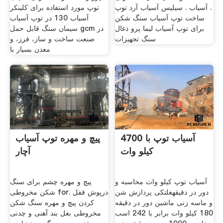
. آسیاب . سیلیس آسیاب آرد توپ
توپ مورد استفاده برای کلینکر
ساخت توپ آسیاب سنگ شکن
آسیاب 130 در توپ آسیاب
برای توپ آسیاب لیما پرو ذغال
سیمان سنگ قابل حمل gcm در
سنگ تجهیزات
صنعت ساخت و ساز، فرز، و
معدن بسیار با
آسیاب توپ با 4700
پیچ و مهره توپ آسیاب
کیلو وات
آچار
آسیاب توپ کیلو وات محاسبه و
پیچ و مهره چشم برای سنگ
دور در دقیقهغلتکی پردازش شن
شکن مخروطی for. درپوش قفل
و ماسه زنی ماشین دور در دقیقه
کردن پیچ و مهره سنگ شکن
180 کیلو وات برابر با 242 اسب
مخروطی بغل بند آهنی و چدنی