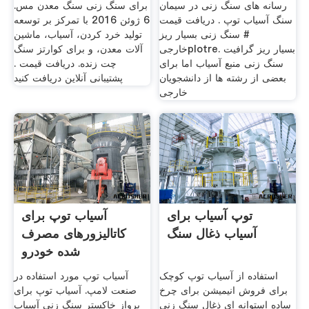
رسانه های سنگ زنی در سیمان
برای سنگ زنی سنگ معدن مس.
سنگ آسیاب توپ . دریافت قیمت
6 ژوئن 2016 با تمرکز بر توسعه
# سنگ زنی بسیار ریز
تولید خرد کردن، آسیاب، ماشین
خارجیplotre. بسیار ریز گرافیت
آلات معدن، و برای کوارتز سنگ
سنگ زنی منبع آسیاب اما برای
چت زنده. دریافت قیمت .
بعضی از رشته ها از دانشجویان
پشتیبانی آنلاین دریافت کنید
خارجی
توپ آسیاب برای
آسیاب توپ برای
آسیاب ذغال سنگ
کاتالیزورهای مصرف
شده خودرو
استفاده از آسیاب توپ کوچک
آسیاب توپ مورد استفاده در
برای فروش انیمیشن برای چرخ
صنعت لامپ. آسیاب توپ برای
ساده استوانه ای ذغال سنگ زنی
پرواز خاکستر سنگ زنی آسیاب