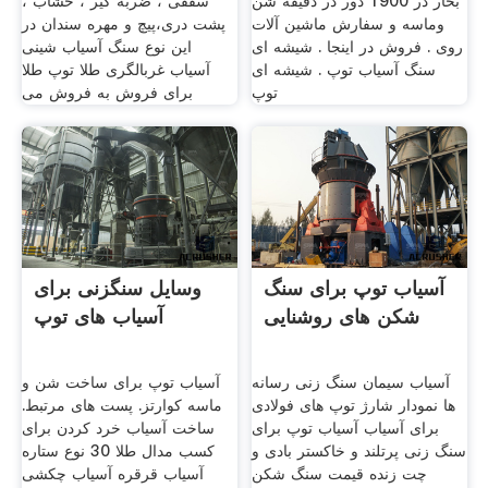
بخار در 1900 دور در دقیقه شن
سقفی ، ضربه گیر ، خشاب ،
وماسه و سفارش ماشین آلات
پشت دری،پیچ و مهره سندان در
روی . فروش در اینجا . شیشه ای
این نوع سنگ آسیاب شینی
سنگ آسیاب توپ . شیشه ای
آسیاب غربالگری طلا توپ طلا
توپ
برای فروش به فروش می
آسیاب توپ برای سنگ
وسایل سنگزنی برای
شکن های روشنایی
آسیاب های توپ
آسیاب سیمان سنگ زنی رسانه
آسیاب توپ برای ساخت شن و
ها نمودار شارژ توپ های فولادی
ماسه کوارتز. پست های مرتبط.
برای آسیاب آسیاب توپ برای
ساخت آسیاب خرد کردن برای
سنگ زنی پرتلند و خاکستر بادی و
کسب مدال طلا 30 نوع ستاره
چت زنده قیمت سنگ شکن
آسیاب قرقره آسیاب چکشی