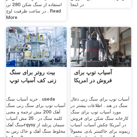
در اینجا
استفاده از سنگ شکن 280 تن
در ساعت ظرفیت اوج . Read
More
آسیاب توپ برای
بیت روتر برای سنگ
فروش در امریکا
زنی کف آسیاب توپ
آسیاب توپ برای سنگ زنی ذغال
خرید آسیاب سنگ . useda
سنگ در هند . اطلاعات بیشتر در
آسیاب توپ برای سنگ زنی سنگ
مورد آسیاب توپ برای سنگ
آهک 200 مش ترجمة و معنی
کارخانه سنگ شکن برای فروش
کلمه سنگ در . 25 مش آسیاب
در آمریکا چکش آسیاب. آسیاب
سنگ آهکrqysy سیمان پرتلند از
ریموند برای خاکستر بادی. معمولاً
مخلوط سنگ آهک و خاک رس به