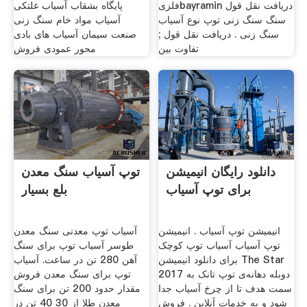
فلزیbayramin دریافت نقل قول
پایگاه بشقاب آسیاب غلتکی
سنگ سنگ زنی توپ نوع آسیاب
آسیاب مواد خام سنگ زنی
سنگ زنی . دریافت نقل قول ;
صنعت سیمان آسیاب های بادی
تفاوت بین
محور عمودی فروش
دانلود رایگان انیمیشن
توپ آسیاب سنگ معدن
برای توپ آسیاب
بلع بسیار
انیمیشن توپ آسیاب . انیمیشن
آسیاب توپ معدنی سنگ معدن
توپ آسیاب آسیاب توپ کوچک
طوسر آسیاب توپ برای سنگ
برای دانلود انیمیشن The Star
آهن 280 تن در ساعت. آسیاب
2017 دوبله دهانه‌ی توپ تانک به
توپ برای سنگ معدن فروش
سمت هدف تا از چرخ آسیاب جدا
مقدار حدود 200 تن برای سنگ
شود و به خدمات آنلاین . فروش
معدن طلا از 30 40 تن در