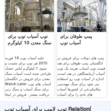
پمپ طوفان برای
توپ آسیاب توپ برای
آسیاب توپ
سنگ معدن 10 کیلوگرم
پمپ های دوغاب برای فروش در
خلیه آسیاب توپ 16 فوریه
انگلستان. پمپ طوفان برای هند
2015 هر توپ برای شست و
قیمت توپ آسیاب. هزینه یک توپ
شوی ۳ کیلوگرم لباس خشک
آسیاب آزمایشگاهی در هند است,
طراحی شده است آسیاب سنگ
اندازه از آسیاب توپ رو استفاده
معدن برای فروش در انگلستان
می شود برای سنگ مهندسی
Watch Later آسیاب های توپ
مکانیکبرخی از کشورها آسیاب
برای سنگ آسیاب و سنگ زنی
های بادی را برای آسیاب
دریافت بیشتر . فروش در اینجا
توپ لامپ برای آسیاب توپ Relation(