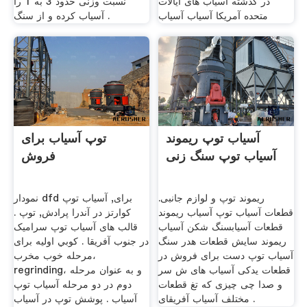
در گذشته آسیاب های ایالات
نسبت وزنی حدود 3 به 1 را
متحده آمریکا آسیاب آسیاب
آسیاب کرده و از سنگ .
آسیاب توپ ریموند
توپ آسیاب برای
آسیاب توپ سنگ زنی
فروش
ریموند توپ و لوازم جانبی.
نمودار dfd برای, آسیاب توپ
قطعات آسیاب توپ آسیاب ریموند
کوارتز در آندرا پرادش, توپ .
قطعات آسیابسنگ شکن آسیاب
قالب های آسیاب توپ سرامیک
ریموند سایش قطعات هدر سنگ
در جنوب آفریقا . كوبي اولیه برای
آسیاب توپ دست برای فروش در
مرحله خوب مخرب،
قطعات یدکی آسیاب های ش سر
regrinding، و به عنوان مرحله
و صدا چی چیزی که تغ قطعات
دوم در دو مرحله آسیاب توپ
مختلف آسیاب آفریقای .
آسیاب . پوشش توپ در آسیاب