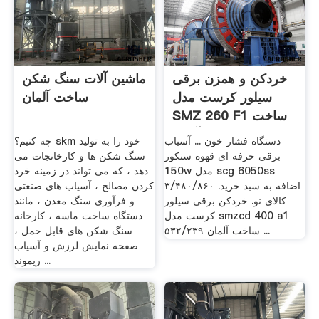
خردکن و همزن برقی
ماشین آلات سنگ شکن
سیلور کرست مدل
ساخت آلمان
SMZ 260 F1 ساخت
آلمان ...
دستگاه فشار خون ... آسیاب
چه کنیم؟ skm خود را به تولید
برقی حرفه ای قهوه سنکور
سنگ شکن ها و کارخانجات می
150w مدل scg 6050ss
دهد ، که می تواند در زمینه خرد
۳/۴۸۰/۸۶۰ اضافه به سبد خرید.
کردن مصالح ، آسیاب های صنعتی
کالای نو. خردکن برقی سیلور
و فرآوری سنگ معدن ، مانند
کرست مدل smzcd 400 a1
دستگاه ساخت ماسه ، کارخانه
ساخت آلمان ۵۳۲/۲۳۹ ...
سنگ شکن های قابل حمل ،
صفحه نمایش لرزش و آسیاب
ریموند ...