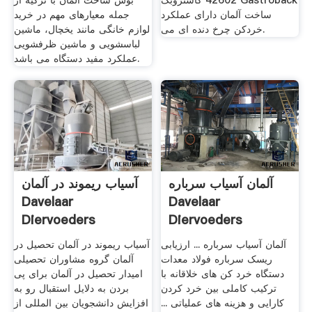
42602 گاستروبک Gastroback
بوش ساخت آلمان با ترکیه از
ساخت آلمان دارای عملکرد
جمله معیارهای مهم در خرید
خردکن چرخ دنده ای می.
لوازم خانگی مانند یخچال، ماشین
لباسشویی و ماشین ظرفشویی
عملکرد مفید دستگاه می باشد.
آلمان آسیاب سرباره
آسیاب ریموند در آلمان
Davelaar
Davelaar
Diervoeders
Diervoeders
آلمان آسیاب سرباره ... ارزیابی
آسیاب ریموند در آلمان تحصیل در
ریسک سرباره فولاد معدات
آلمان گروه مشاوران تحصیلی
دستگاه خرد کن های خلاقانه با
امیدار تحصیل در آلمان برای پی
ترکیب کاملی بین خرد کردن
بردن به دلایل استقبال رو به
کارایی و هزینه های عملیاتی ...
افزایش دانشجویان بین المللی از