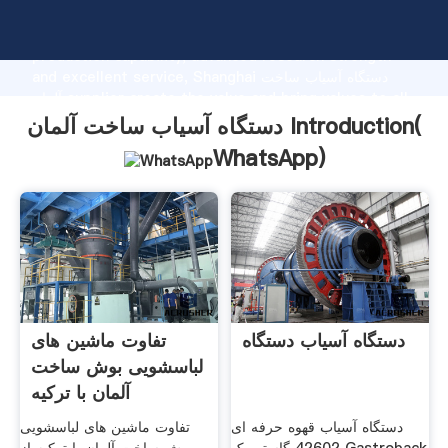
دستگاه آسیاب ساخت آلمان manufacturer Grasping strong
production capability, advanced research strength
and excellent service, Shanghai دستگاه آسیاب ساخت
آلمان supplier create the value and bring values to all
of customers.
دستگاه آسیاب ساخت آلمان Introduction(
WhatsApp
)
دستگاه آسیاب دستگاه
تفاوت ماشین های
لباسشویی بوش ساخت
آلمان با ترکیه
دستگاه آسیاب قهوه حرفه ای
تفاوت ماشین های لباسشویی