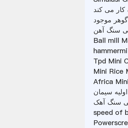
کار می کند
گوهر موجود
نی سنگ آهن
Ball mill
hammermill
Tpd Mini C
Mini Rice 
Africa Min
 اولیه سیمان
ی سنگ آهک
speed of b
Powerscre