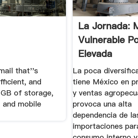
La Jornada: 
Vulnerable P
Elevada
Dependencia .
mail that''s
La poca diversific
efficient, and
tiene México en p
 GB of storage,
y ventas agropecu
, and mobile
provoca una alta
dependencia de la
importaciones par
consumo interno y 