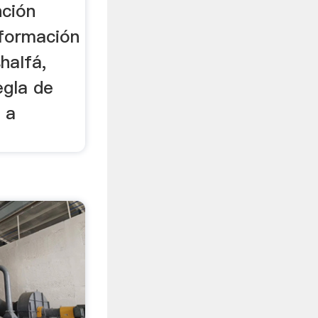
nción
nformación
haIfá,
egla de
 a