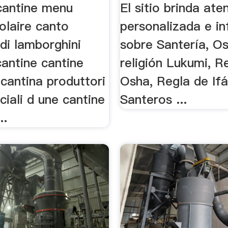
cantine menu
El sitio brinda ate
olaire canto
personalizada e i
di lamborghini
sobre Santería, Os
antine cantine
religión Lukumi, R
cantina produttori
Osha, Regla de Ifá
ciali d une cantine
Santeros ...
..