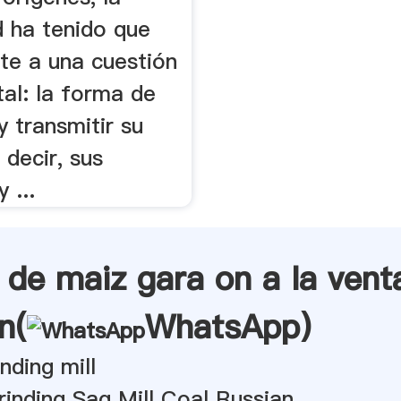
 ha tenido que
te a una cuestión
al: la forma de
y transmitir su
 decir, sus
 ...
 de maiz gara on a la vent
n(
WhatsApp
)
nding mill
rinding Sag Mill Coal Russian