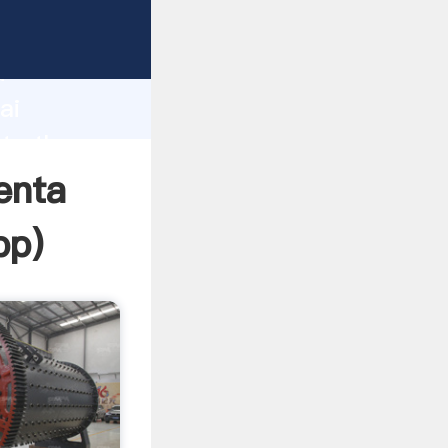
r
d
ai
ate the
enta
pp
)