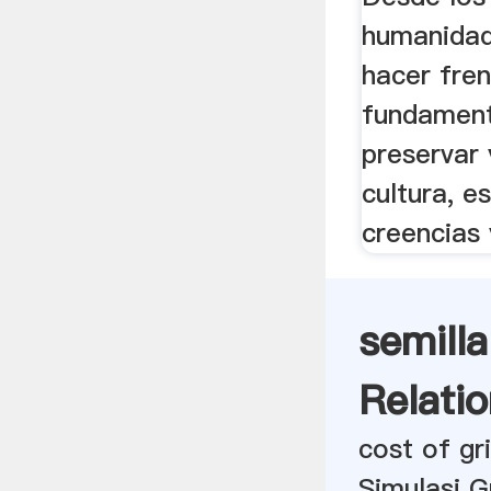
humanidad
hacer fren
fundament
preservar 
cultura, es
creencias y
semilla
Relatio
cost of gri
Simulasi G