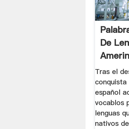
Palabr
De Le
Amerin
Curios
Tras el de
conquista
español a
vocablos 
lenguas q
nativos de