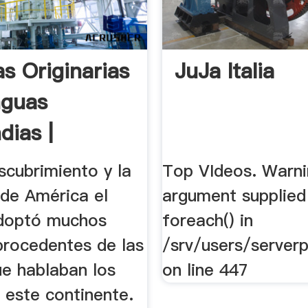
as Originarias
JuJa Italia
nguas
dias |
idario
scubrimiento y la
Top VIdeos. Warnin
 de América el
argument supplied
doptó muchos
foreach() in
procedentes de las
/srv/users/serverp
ue hablaban los
on line 447
 este continente.