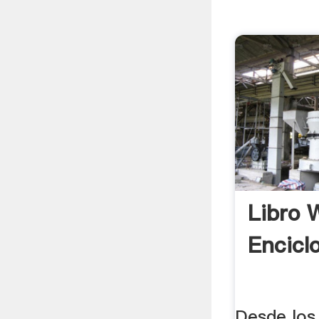
Libro 
Encicl
Desde los 