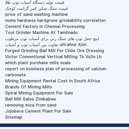
قیمت تولید دستگاه آسیاب توپ طلا
قیمت سنگ شکن کمر گرانیت کوچک
price of sand washing machine
mohs hardness hardgrove grindability correlation
Cement Factory In Chennai Processing
Tool Grinder Machine At Tamilnadu
اینچ جعل توپ های سنگ زنی برای آسیاب توپ مرطوب
تفاوت بین آسیاب توپ و آسیاب ultrafine Xzm
Forged Grinding Ball Mill For Chile Ore Dressing
Victor Conventional Vertical Milling Tk Vs3n Lh
which plant purchase mills scale
report on business plan of processing of calcium
carbonate
Mining Equipment Rental Cost In South Africa
Brands Of Mining Mills
Spiral Mining Equipment For Sale
Ball Mill Sales Zimbabwe
removing mica from sand
Jojobera Cement Plant For Sale
Sitemap