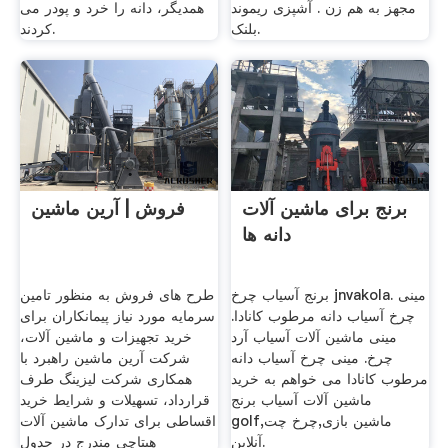
مجهز به هم زن . آشپزی ریموند
همدیگر، دانه را خرد و پودر می
بلنک.
کردند.
برنج برای ماشین آلات
فروش | آرین ماشین
دانه ها
برنج آسیاب چرخ jnvakola. مینی
طرح های فروش به منظور تامین
چرخ آسیاب دانه مرطوب کانادا.
سرمایه مورد نیاز پیمانکاران برای
مینی ماشین آلات آسیاب آرد
خرید تجهیزات و ماشین آلات،
چرخ. مینی چرخ آسیاب دانه
شرکت آرین ماشین راهبرد با
مرطوب کانادا می خواهم به خرید
همکاری شرکت لیزینگ طرف
ماشین آلات آسیاب برنج
قرارداد، تسهیلات و شرایط خرید
golf,ماشین بازی,چرخ چت
اقساطی برای تدارک ماشین آلات
آنلاین.
هیتاچی مندرج در جدول