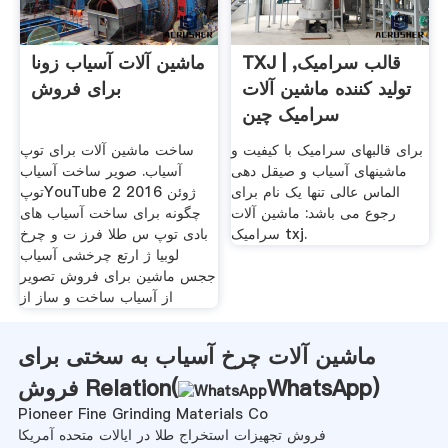
TXJ | قالب سرامیک,
ماشین آلات آسیاب زونا
تولید کننده ماشین آلات
برای فروش
سرامیک چین
برای قالبهای سرامیک با کیفیت و
ساخت ماشین آلات برای توپ
ماشینهای آسیاب و صیقل دهی
آسیاب. صویر ساخت آسیاب
الماس عالی تنها یک نام برای
توپYouTube 2 ژوئن 2016
رجوع می باشد: ماشین آلات
چگونه برای ساخت آسیاب های
سرامیک txj.
بادی توپ س طلا فرز ت و چرخ
لوبیا ژ ارتع چرخشی آسیاب
ججس ماشین برای فروش تصویر
از آسیاب ساخت و ساز از
ماشین آلات چرخ آسیاب به سختی برای
)
WhatsApp
فروش Relation(
Pioneer Fine Grinding Materials Co
فروش تجهیزات استخراج طلا در ایالات متحده آمریکا