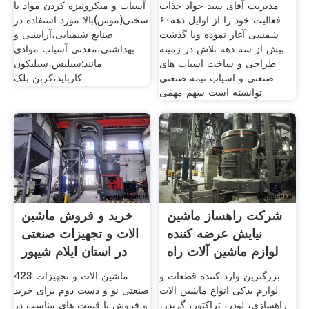
مدیریت آقای سید جواد جذاب
آسیاب و میکرونیزه کردن مواد با
فعالیت خود را از اوایل دهه۶۰
سختی(موس)بالا مورد استفاده در
شمسی آغاز نموده وبا گذشت
صنایع شیمیایی،آرایشی و
بیش از سه دهه تلاش در زمینه
بهداشتی،معدنی آسیاب موادی
طراحی و ساخت اسیاب های
مانند:سیلیس،سیلیکون
صنعتی و اسیاب نیمه صنعتی
کارباید،کربن بلک
توانسته است سهم مهمی
شرکت راهساز ماشین
خرید و فروش ماشین
نیایش عرضه کننده
الات و تجهیزات صنعتی
لوازم ماشین آلات راه
در استان ایلام شیپور
سازی
بزرگترین وارد کننده قطعات و
423 ماشین الات و تجهیزات
لوازم یدکی انواع ماشین الات
صنعتی نو و دست دوم برای خرید
راهسازی، لودر، تراکتور، گریدر،
و فروش با قیمت های مناسب در