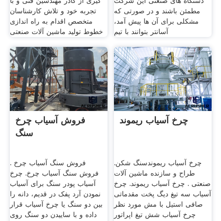
دستگاه های صنعتی این شرکت
گیری از کادر مهندسین فنی و با
مطمئن باشند و در صورتی که
تجربه خود و تلاش کارشناسان
مشکلی برای آن ها پیش آمد،
متخصص اقدام به راه اندازی
آسانتر بتوانند با تیم
خطوط تولید ماشین آلات صنعتی
چرخ آسیاب ریموند
فروش آسیاب چرخ
سنگ
چرخ آسیاب ریموندسنگ شکن.
فروش سنگ آسیاب چرخ .
طراح و سازنده ماشین آلات
فروش سنگ آسیاب چرخ. چرخ
صنعتی . چرخ آسیاب ریموند. چرخ
آسیاب پودر سنگ برای آسیاب
آسیاب سه تیغ دیگ پخت مقدماتی
نمودن آرد پفک در قدیم، دانه را
صافی استیل با مش مورد نظر
بین دو سنگ یا چرخ آسیاب قرار
چرخ آسیاب شش تیغ اپراتور
داده و با ساییدن دو سنگ روی