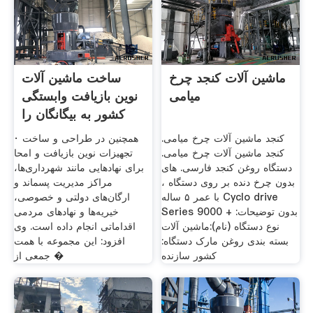
ماشین آلات کنجد چرخ
ساخت ماشین‌ آلات
میامی
نوین بازیافت وابستگی
کشور به بیگانگان را
کنجد ماشین آلات چرخ میامی.
· همچنین در طراحی و ساخت
کنجد ماشین آلات چرخ میامی.
تجهیزات نوین بازیافت و امحا
دستگاه روغن کنجد فارسی. های
برای نهادهایی مانند شهرداری‌ها،
بدون چرخ دنده بر روی دستگاه ،
مراکز مدیریت پسماند و
با عمر ۵ ساله Cyclo drive
ارگان‌های دولتی و خصوصی،
Series 9000 + بدون توضیحات:
خیریه‌ها و نهادهای مردمی
نوع دستگاه (نام):ماشین آلات
اقداماتی انجام داده است. وی
بسته بندی روغن مارک دستگاه:
افزود: این مجموعه با همت
کشور سازنده
جمعی از �