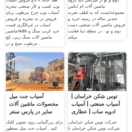
دوم و نو از سراسر دنیا گروه
طلا. خانه > داغ فروش آسیاب
ماشین آلات ام ایکس
توپ کسب و کار صنعتی نیجریه
مجموعه‌ایست که به لطف تجربه
آسیاب توپ چرخ مرطوب برای
چندین ساله در زمینه خرید و
فروش در به نیجریه و فروش
فروش ماشین آلات صنعتی دست
اسیاب در غربالگری قیمت
دوم و نو ، در سطح دنیا فعایت
ماشینreds خرد کردن سنگ و
میکند
ماشین آلات سنگ زنی، کج
مرطوب صبح و در .
توس شکن خراسان |
آسیاب جت میل
آسیاب صنعتی | آسیاب
محصولات ماشین آلات
ادویه ساب | عطاری
سایر در پارس سنتر
شرکت توس شکن خراسان.
برای بزرگنمایی روی تصویر کلیک
شرکت توس شکن خراسان با
کنید . آسیاب جت میل بمنظور