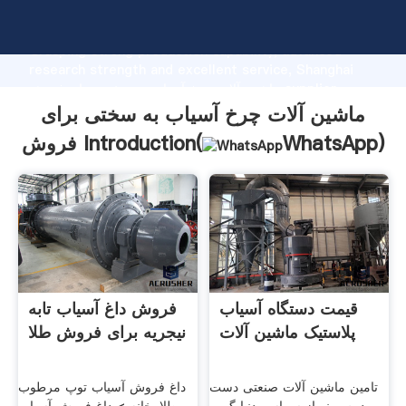
ماشین آلات چرخ آسیاب به سختی برای فروش manufacturer
Grasping strong production capability, advanced
research strength and excellent service, Shanghai
ماشین آلات چرخ آسیاب به سختی برای فروش supplier
create the value and bring values to all of customers.
ماشین آلات چرخ آسیاب به سختی برای
)
WhatsApp
فروش Introduction(
قیمت دستگاه آسیاب
فروش داغ آسیاب تابه
پلاستیک ماشین آلات
نیجریه برای فروش طلا
تامین ماشین آلات صنعتی دست
داغ فروش آسیاب توپ مرطوب