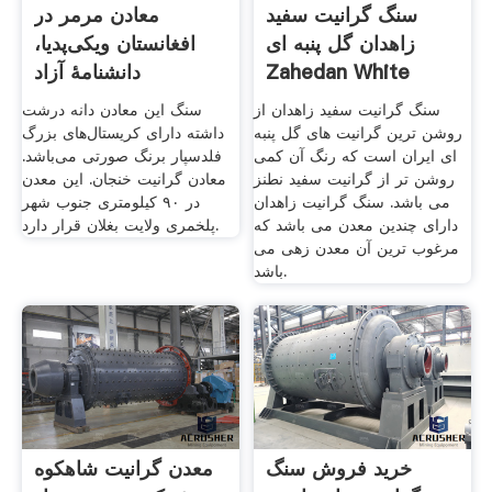
سنگ گرانیت سفید
معادن مرمر در
زاهدان گل پنبه ای
افغانستان ویکی‌پدیا،
Zahedan White
دانشنامهٔ آزاد
Granite
سنگ گرانیت سفید زاهدان از
سنگ این معادن دانه درشت
روشن ترین گرانیت های گل پنبه
داشته دارای کریستال‌های بزرگ
ای ایران است که رنگ آن کمی
فلدسپار برنگ صورتی می‌باشد.
روشن تر از گرانیت سفید نطنز
معادن گرانیت خنجان. این معدن
می باشد. سنگ گرانیت زاهدان
در ۹۰ کیلومتری جنوب شهر
دارای چندین معدن می باشد که
پلخمری ولایت بغلان قرار دارد.
مرغوب ترین آن معدن زهی می
باشد.
خرید فروش سنگ
معدن گرانیت شاهکوه