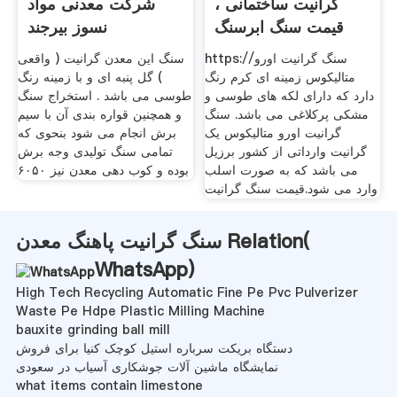
گرانیت ساختمانی ،
شرکت معدنی مواد
قیمت سنگ ابرسنگ
نسوز بیرجند
https://سنگ گرانیت اورو
سنگ این معدن گرانیت ( واقعی
متالیکوس زمینه ای کرم رنگ
) گل پنبه ای و با زمینه رنگ
دارد که دارای لکه های طوسی و
طوسی می باشد . استخراج سنگ
مشکی پرکلاغی می باشد. سنگ
و همچنین قواره بندی آن با سیم
گرانیت اورو متالیکوس یک
برش انجام می شود بنحوی که
گرانیت وارداتی از کشور برزیل
تمامی سنگ تولیدی وجه برش
می باشد که به صورت اسلب
بوده و کوب دهی معدن نیز ۶۰۵۰
وارد می شود.قیمت سنگ گرانیت
سنگ گرانیت پاهنگ معدن Relation(
WhatsApp
)
High Tech Recycling Automatic Fine Pe Pvc Pulverizer
Waste Pe Hdpe Plastic Milling Machine
bauxite grinding ball mill
دستگاه بریکت سرباره استیل کوچک کنیا برای فروش
نمایشگاه ماشین آلات جوشکاری آسیاب در سعودی
what items contain limestone