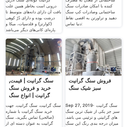
ساختمانی از معدن به مصرف
گرانیت گونه‌ای سنگ آذرین
کننده با امکان صادرات سنگ
درونی است بخاطر همین علت
ساختمانی وصادرات کپ سنگ
بافت آن دارای دانه‌های متوسط تا
دهبید و تراورتن به اقصی نقاط
درشت بوده و دارای دُرّ کوهی
دنیا تماس‌:
(کوارتز) و فلدسپات، میکا و
پاره‌ای کانی‌های دیگر می‌باشد.
فروش سنگ گرانیت
سنگ گرانیت | قیمت,
سبز شیک سنگ
خرید و فروش سنگ
گرانیت | انواع سنگ
گرانیت
Sep 27, 2019· سنگ گرانیت
سنگ گرانیت. سنگ گرانیت. جهت
سبز جز یکی از شیک ترین سنگ
خرید سنگ گرانیت با شماره
های گرانیتی و تزئینی می باشد.
(صالحی) تماس بگیرید.. سنگ
میزان درجه بندی رنگ این سنگ
گرانیت به عنوان دسته ای از