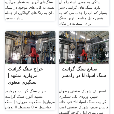
بستگی به معدن استخراج آن
سنگ‌های آذرین به شمار می‌آیدو
دارد. سنگ های گرانیتی سبز
بسته به کانی‌های موجود در سنگ
بسیار کم آب را جذب می کند به
، آن به رنگ‌های گوناگون از جمله
همین دلیل مناسب ترین سنگ
سیاه ، سفید
برای استفاده در مکان
صنایع سنگ گرانیت
حراج سنگ گرانیت
سنگ اسپادانا در رامسر
مروارید مشهد |
سنگبری معنوی
اصفهانف شهرک صنعتی رضوان
حراج سنگ گرانیت مروارید
شهر، ورودی یک، سنگبری
مشهد |انواع سنگ گرانیت
گرانیت سنگ اسپادانا۳ قم، جاده
مروارید| سنگ پله مروارید | سنگ
کاشان قدیم، شهرک صنعتی امید،
نماجدول + 0 محصول 0 تومان
سی متری اول، کوچه گلشنف