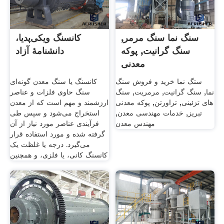
سنگ نما سنگ مرمر,
کانسنگ ویکی‌پدیا،
سنگ گرانیت, پوکه
دانشنامهٔ آزاد
معدنی
ستگ نما خرید و فروش سنگ
کانسنگ یا سنگ معدن گونه‌ای
نما, سنگ گرانیت, مرمریت, سنگ
سنگ حاوی فلزات و عناصر
های تزئینی, تراورتن, پوکه معدنی
ارزشمند و مهم است که از معدن
تبریز, خدمات مهندسی معدن,
استخراج می‌شود و سپس طی
مهندس معدن
فرآیندی عناصر مورد نیاز از آن
گرفته شده و مورد استفاده قرار
می‌گیرد. درجه یا غلظت یک
کانسنگ کانی، یا فلزی، و همچنین