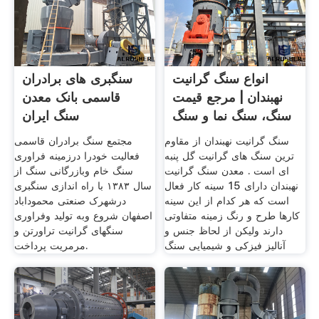
انواع سنگ گرانیت
سنگبری های برادران
نهبندان | مرجع قیمت
قاسمی بانک معدن
سنگ، سنگ نما و سنگ
سنگ ایران
سنگ گرانیت نهبندان از مقاوم
مجتمع سنگ برادران قاسمی
ترین سنگ های گرانیت گل پنبه
فعالیت خودرا درزمینه فراوری
ای است . معدن سنگ گرانیت
سنگ خام وبازرگانی سنگ از
نهبندان دارای 15 سینه کار فعال
سال ۱۳۸۳ با راه اندازی سنگبری
است که هر کدام از این سینه
درشهرک صنعتی محموداباد
کارها طرح و رنگ زمینه متفاوتی
اصفهان شروع وبه تولید وفراوری
دارند ولیکن از لحاظ جنس و
سنگهای گرانیت تراورتن و
آنالیز فیزکی و شیمیایی سنگ
مرمریت پرداخت.