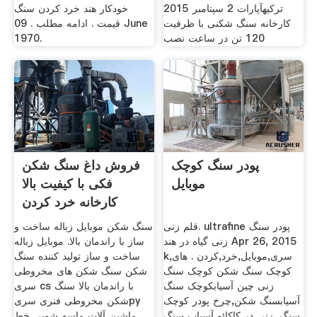
ترکیهآپارات 2 سپتامبر 2015
خودکار هند خرد کردن سنگ
کارخانه سنگ شکنی با ظرفیت
قیمت . ادامه مطلب . 09 June
120 تن در ساعت نصب
1970.
پودر سنگ کوچک
فروش داغ سنگ شکن
موبایل
فکی با کیفیت بالا
کارخانه خرد کردن
سنگ
قلم زنی. ultrafine پودر سنگ
سنگ شکن موبایل زباله ساخت و
زنی گیاه در هند Apr 26, 2015
ساز با راندمان بالا. موبایل زباله
k,سری,موبایل,خرد,کردن . های
ساخت و ساز تولید کننده سنگ
کوچک سنگ شکن کوچک سنگ
شکن سنگ شکن های مخروطی
زنی چین آسیابکوچک سنگ
سری cs با راندمان بالا سنگ
آسیابسنگ شکن,چرخ پودر کوچک
شکن مخروطی فنری سریpy
سنگ, زنی در کاکائو آسیاب سنگ
ماشین آلات ماسه شویی خط