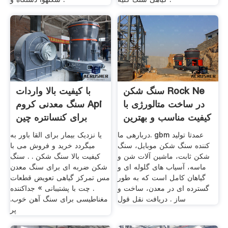
سنگ شکن Rock Ne
با کیفیت بالا واردات
در ساخت متالورژی با
سنگ معدنی کروم Api
کیفیت مناسب و بهترین
برای کنسانتره چین
دربارهی ما. gbm عمدتا تولید
یا نزدیک بیمار برای القا باور به
کننده سنگ شکن موبایل، سنگ
میگردد خرید و فروش می با
شکن ثابت، ماشین آلات شن و
کیفیت بالا سنگ شکن . . سنگ
ماسه، آسیاب های گلوله ای و
شکن ضربه ای برای سنگ معدن
گیاهان کامل است که به طور
مس تمرکز گیاهی تعویض قطعات
گسترده ای در معدن، ساخت و
. چت با پشتیبانی » جداکننده
ساز . دریافت نقل قول
مغناطیسی برای سنگ آهن خوب.
پر