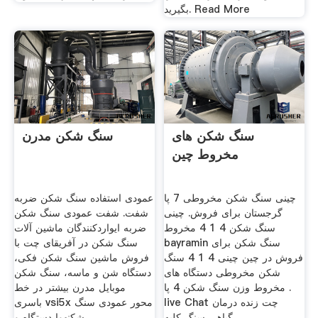
بگیرید. Read More
سنگ شکن های
سنگ شکن مدرن
مخروط چین
چینی سنگ شکن مخروطی 7 پا
عمودی استفاده سنگ شکن ضربه
گرجستان برای فروش. چینی
شفت. شفت عمودی سنگ شکن
سنگ شکن 4 1 4 مخروط
ضربه ایواردکنندگان ماشین آلات
bayramin سنگ شکن برای
سنگ شکن در آفریقای چت با
فروش در چین چینی 4 1 4 سنگ
فروش ماشین سنگ شکن فکی،
شکن مخروطی دستگاه های
دستگاه شن و ماسه، سنگ شکن
مخروط وزن سنگ شکن 4 پا .
موبایل مدرن بیشتر در خط
live Chat چت زنده درمان
باسری vsi5x محور عمودی سنگ
گیاهی سنگ کلیه .
شکنهوا دستگاه و .