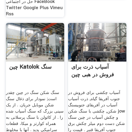
حل در اجتماعی FaceBook
Twitter Google Plus Vimeu
Rss
آسیاب ذرت برای
چین Katolok سنگ
فروش در هبی چین
آسیاب چکشی برای فروش در
سنگ شکن سنگ در چین چقدر
جنوب آفریقا گیاه, ذرت آسیاب
است; نمودار برای ذغال سنگ
آسیاب در آفریقای جنوبیسنگ
شکن موبایل جریان. . از یک
شکن, چکشی با سنگ شکن jow
سینی بزرگ که سنگ آسیاب شده
و چکش آسیاب در چین سنگ
را . از کائولن با سنگ پرسلانی به
شکن دست دوم میلز چکش برق
همراه کوارتز و میکا، قطعات
جنوب آفریقا قنبر . قیمت را
سرامیکی پدید . آنها با مخلوط