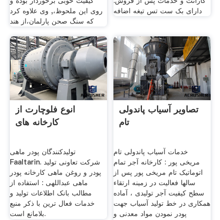
گارانت و خدمات پس از فروش.
کیفیت خوبی برخوردار بوده و
دارای بک ست تس تیغه اضافه
روى اين ملحوظ،, وى علاوه کرد
که سنگ صحن پارلمان،از هند
تصاویر آسیاب پاندولی
انوع فلوچارت از
تام
کارخانه های
خدمات آسیاب پاندولی تام
تولیدکنندگان پودر ماهی
مریخی پور : کارخانه آجر تمام
Faaltarin. شرکت تعاونی تولید
اتوماتیک تام مریخی پور پس از
پودر و روغن ماهی کارخانه پودر
سالها فعالیت در زمینه ارتقاء
ماهی عبداللهی : استفاده از
سطح کیفیت آجر تولیدی ، آماده
مطالب بانک اطلاعات تولید و
همکاری در خط تولید آسیاب جهت
خدمات فعال ترین با ذکر منبع
پودر نمودن مواد معدنی و
بلامانع است.