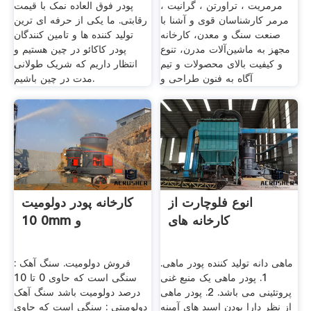
مرمریت ، تراورتن ، گرانیت ،
پودر فوق العاده نمک با قیمت
مرمر کارشناسان قوی و آشنا با
رقابتی. ما یکی از حرفه ای ترین
صنعت سنگ و معدن، کارخانه
تولید کننده ها و تامین کنندگان
مجهز به ماشین‌آلات مدرن، تنوع
پودر کاکائو در چین هستیم و
و کیفیت بالای محصولات و تیم
انتظار داریم که شریک طولانی
آگاه به فنون طراحی و
مدت در چین باشیم.
انوع فلوچارت از
کارخانه پودر دولومیت
کارخانه های
0 10mm و
ماهی دانه تولید کننده پودر ماهی.
فروش دولومیت. سنگ آهک :
1. پودر ماهی یک منبع غنی
سنگی است که حاوی 0 تا 10
پروتئینی می باشد. 2. پودر ماهی
درصد دولومیت باشد سنگ آهک
از نظر دارا بودن اسید های آمینه
دولومیتی : سنگی است که حاوی