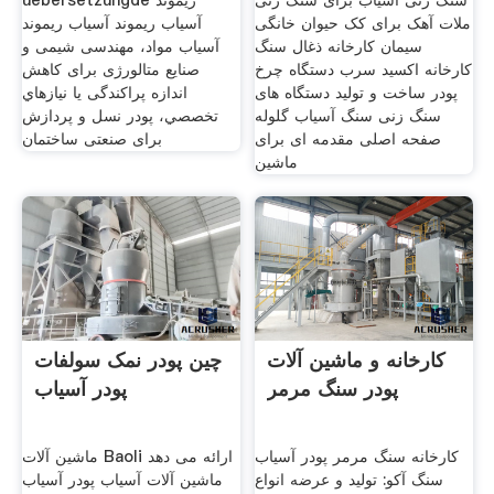
سنگ زنی آسیاب برای سنگ زنی
uebersetzungde ریموند
ملات آهک برای کک حیوان خانگی
آسیاب ریموند آسیاب ریموند
سیمان کارخانه ذغال سنگ
آسیاب مواد، مهندسی شیمی و
کارخانه اکسید سرب دستگاه چرخ
صنایع متالورژی برای کاهش
پودر ساخت و تولید دستگاه های
اندازه پراکندگی یا نيازهاي
سنگ زنی سنگ آسیاب گلوله
تخصصي، پودر نسل و پردازش
صفحه اصلی مقدمه ای برای
برای صنعتی ساختمان
ماشین
کارخانه و ماشین آلات
چین پودر نمک سولفات
پودر سنگ مرمر
پودر آسیاب
کارخانه سنگ مرمر پودر آسیاب
ماشین آلات Baoli ارائه می دهد
سنگ آکو: تولید و عرضه انواع
ماشین آلات آسیاب پودر آسیاب