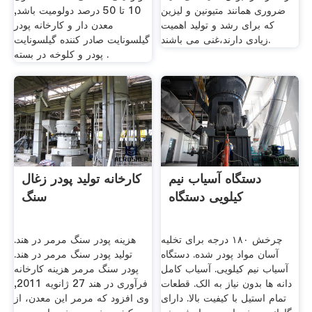
ضروری همانند متیونین و لیزین
10 تا 50 درصد دولومیت باشد,
که برای رشد و تولید اهمیت
معدن دار و کارخانه پودر
زیادی دارند،غنی می باشند.
گیلسونایت صادر کننده گیلسونایت
پودر و کلوخه در بسته .
دستگاه آسیاب نیم
کارخانه تولید پودر زغال
کیلویی دستگاه
سنگ
چرخش ۱۸۰ درجه برای تخلیه
هزینه پودر سنگ مرمر در هند.
آسان مواد پودر شده. دستگاه
تولید پودر سنگ مرمر در هند.
آسیاب نیم کیلویی. آسیاب کامل
پودر سنگ مرمر هزینه کارخانه
دانه ها بدون نیاز به الک. قطعات
فرآوری در هند 27 ژانويه 2011,
تمام استیل با کیفیت بالا. دارای
وى افزود که مرمر این معدن، از