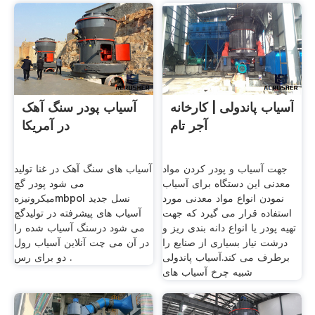
آسیاب پاندولی | کارخانه
آسیاب پودر سنگ آهک
آجر تام
در آمریکا
جهت آسیاب و پودر کردن مواد
آسیاب های سنگ آهک در غنا تولید
معدنی این دستگاه برای آسیاب
می شود پودر گچ
نمودن انواع مواد معدنی مورد
میکرونیزهmbpol نسل جدید
استفاده قرار می گیرد که جهت
آسیاب های پیشرفته در تولیدگچ
تهیه پودر یا انواع دانه بندی ریز و
می شود درسنگ آسیاب شده را
درشت نیاز بسیاری از صنایع را
در آن می چت آنلاین آسیاب رول
برطرف می کند.آسیاب پاندولی
دو برای رس .
شبیه چرخ آسیاب های