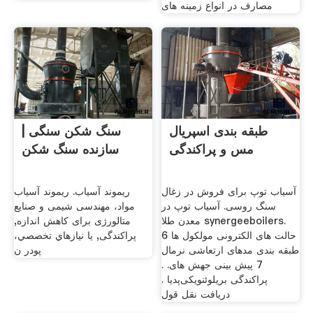
مصارف در انواع زمینه های
طبقه بندی اسپریال
سنگ شکن سنگی |
مس و پراکندگی
سازنده سنگ شکن
آسیاب توپ برای فروش در زغال
ریموند آسیاب. ریموند آسیاب
سنگ روسی. آسیاب توپ در
مواد، مهندسی شیمی و صنایع
معدن طلا synergeeboilers.
متالورژی برای کاهش اندازه,
حالت های الکترونی مولکول ها 6
پراکندگی, یا نيازهاي تخصصي،
طبقه بندی مدهای ارتعاشی نرمال
پودر ن
7 پیش بینی جهش های. .
پراکندگی بریلوئنویکی‌پدیا .
دریافت نقل قول