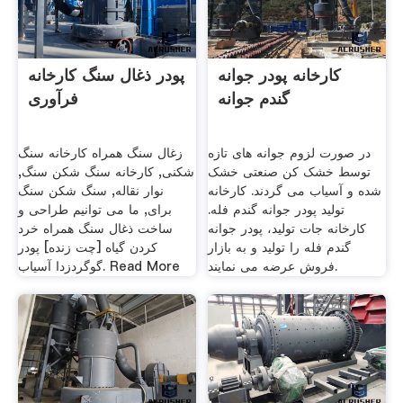
کارخانه پودر جوانه
پودر ذغال سنگ کارخانه
گندم جوانه
فرآوری
در صورت لزوم جوانه های تازه
زغال سنگ همراه کارخانه سنگ
توسط خشک کن صنعتی خشک
شکنی, کارخانه سنگ شکن سنگ,
شده و آسیاب می گردند. کارخانه
نوار نقاله, سنگ شکن سنگ
تولید پودر جوانه گندم فله.
برای, ما می توانیم طراحی و
کارخانه جات تولید، پودر جوانه
ساخت ذغال سنگ همراه خرد
گندم فله را تولید و به بازار
کردن گیاه [چت زنده] پودر
فروش عرضه می نمایند.
گوگردزدا آسیاب. Read More