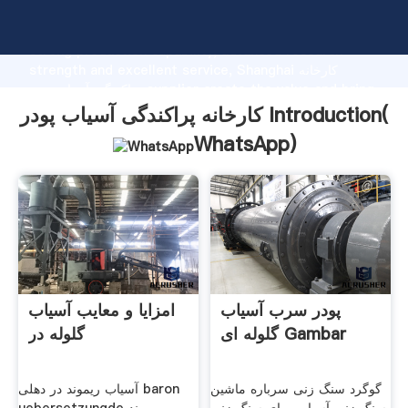
کارخانه پراکندگی آسیاب پودر manufacturer Grasping
strong production capability, advanced research
strength and excellent service, Shanghai کارخانه
پراکندگی آسیاب پودر supplier create the value and bring
values to all of customers.
کارخانه پراکندگی آسیاب پودر Introduction(
WhatsApp
)
پودر سرب آسیاب
امزایا و معایب آسیاب
گلوله ای Gambar
گلوله در
گوگرد سنگ زنی سرباره ماشین
آسیاب ریموند در دهلی baron