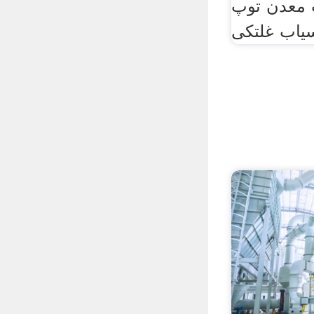
 معدن توپ
یاب غلتکی