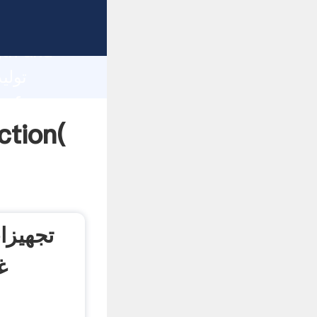
gth and
 of
تولید کننده آسیا
تجهیزا
غ