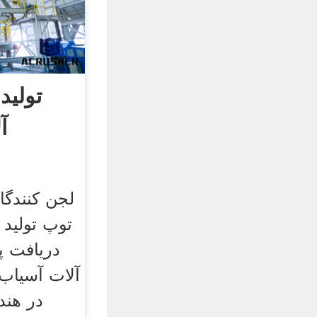
تولید
آ
لجن کنندگا
توپ تولید 
دریافت پش
آلات آسیاب
در هند