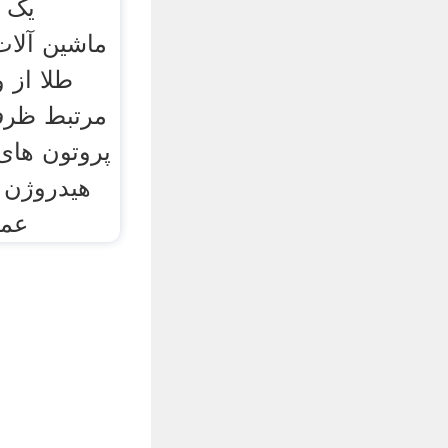
یک م
طلا از 
مرتبط ظرفی
پروتون های 
هیدروژن ک
عمد