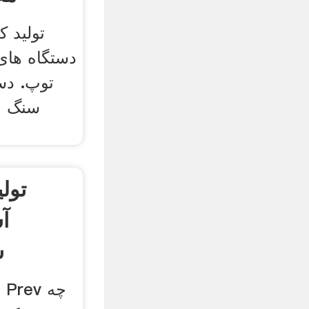
تولید ک
دستگاه ها
توپ. دس
سنگ م
تول
آ
س