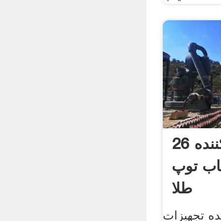
تولید کننده 26amp 3
یاب توپ
طلا
ده تجهیزات