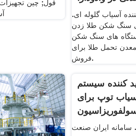
قول; چین تجهیزات
آس
ننده آسیاب گلوله ای.
ی سنگ شکن طلا زدن
تگاه های سنگ شکن
عدن تحمل طلا برای
فروش.
ید کننده سیستم
سیاب توپ برای
ولفوریزاسیون
گازسوز در
سامانه ایران صنعت . Prev چه