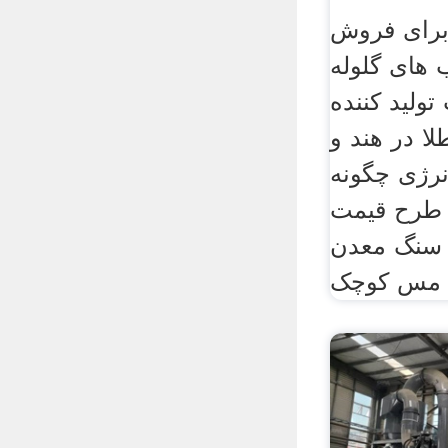
برای فروش
 های گلوله
ولید کننده
 در هند و
رژی چگونه
 طرح قیمت
 سنگ معدن
ک .