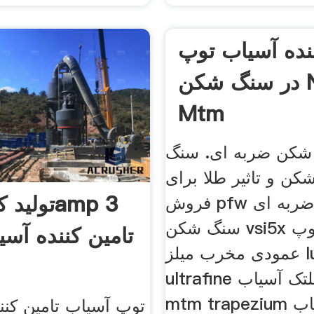
ننده آسیاب توپ
در سنگ شکن Ntpur
Mtm
شکن ضربه ای. سنگ
 و تاثیر طلا برای
فروش pfw سنگ شکن ضربه ای
سنگ شکن vsi5x نورد توپ lm
تامین کننده آس
عمودی مخرب میلز lum
ultrafine عمودی غلتک آسیاب
mtm trapezium چرخ آسیاب
توپ آسیاب تامین کنن