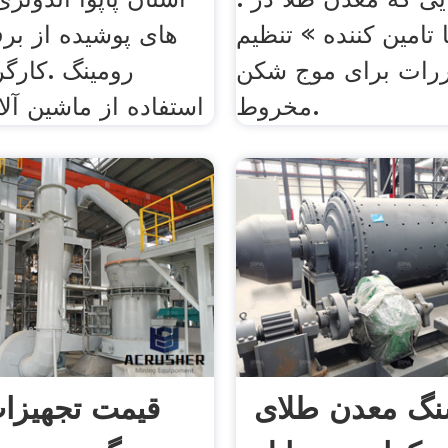
 تامین کننده » تنظیم
های پوشیده از برف
رات برای موج شکن
رومینگ .کارگر
مخروط.
استفاده از ماشین آل
گ معدن طلای
قیمت تجهیزا