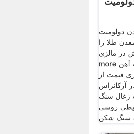
ولومیت
دن دولومیت
عدن طلا را
ر مالزی read
more انواع شن و ماسه آهن
زی قیمت از
 آرکانزاس
 زغال سنگ
یطی روسی
 سنگ شکن