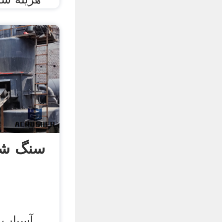
سنگ شک
آسیاب 