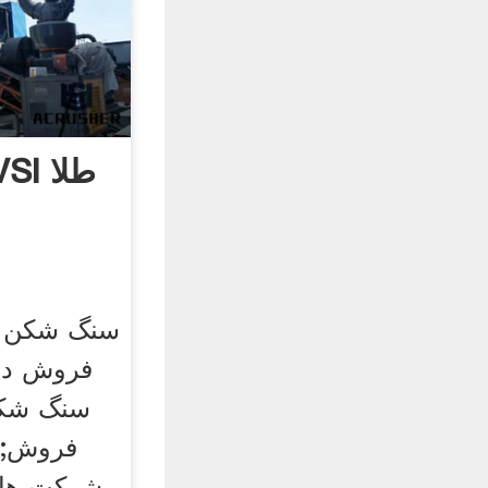
در سنگ شکن VSI طلا
سنگ شکن س
فروش در 
سنگ شکن
فروش; 
شرکت هایی