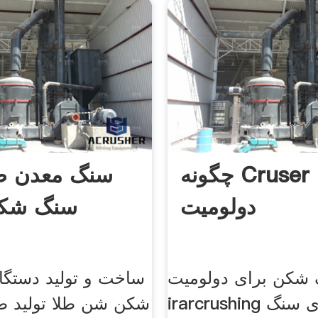
چگونه Cruser
سنگ معدن طلا
دولومیت
سنگ شک
شکن برای دولومیت
ساخت و تولید دستگا
irarcrushing دستگاه های سنگ
شکن شن طلا تولید طل