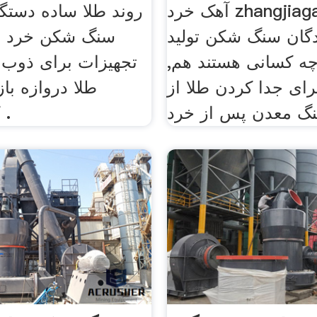
آهک خرد zhangjiagang آسیاب
روند طلا ساده دستگ
ندگان سنگ شکن تولید
سنگ شکن خرد ا
ه کسانی هستند هم,
تجهیزات برای ذوب
رای جدا کردن طلا از
طلا دروازه باز
کارخانه شن .