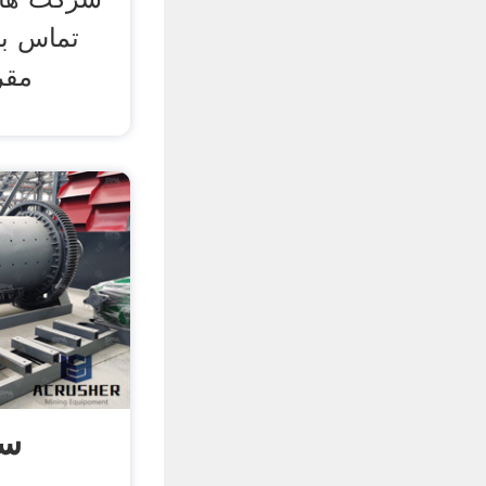
تماس با
مقر
سن