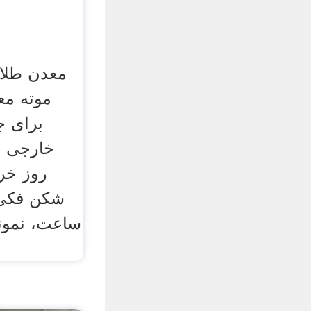
معدن طلا
موته مع
برای ج
روز خر