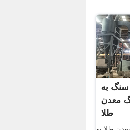
نگ به
گ معدن
طلا
دن طلا به