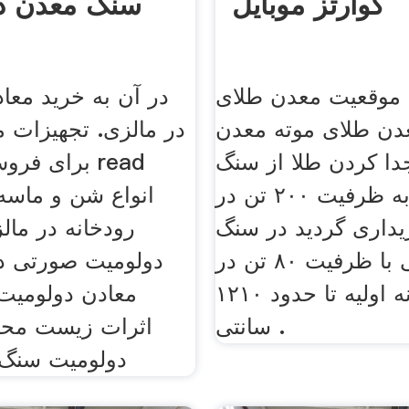
کوارتز موبایل
سنگ معدن د
 موقعیت معدن طلای
در آن به خرید معا
دن طلای موته معدن
در مالزی. تجهیزات م
دا کردن طلا از سنگ
برای فروش د
خارجی به ظرفیت ۲۰۰ تن در
یداری گردید در سنگ
رودخانه در مال
شکن فکی با ظرفیت ۸۰ تن در
دولومیت صورتی در
ساعت، نمونه اولیه تا حدود ۱۲۱۰
معادن دولومیت
سانتی .
اثرات زیست مح
دولومیت سنگ