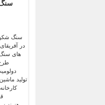
سنگ 
سنگ شکن 
در آفریقای
های سنگ 
طرح 
تولید ماشین
کارخانه
قا
compariso هز