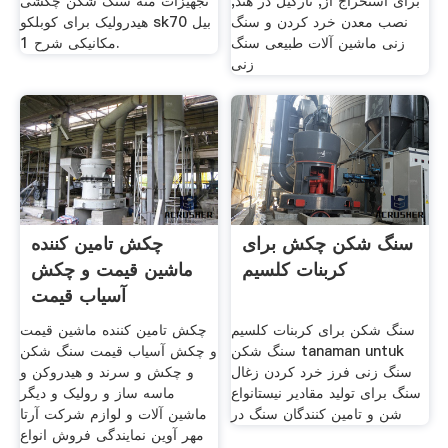
برای استخراج از, نارگیل در هند,
تجهیزات مته سنگ شکن چکشی
نصب معدن خرد کردن و سنگ
هیدرولیک برای کوبلکو sk70 بیل
زنی ماشین آلات طبیعی سنگ
مکانیکی شرح 1.
زنی
سنگ شکن چکش برای
چکش تامین کننده
کربنات کلسیم
ماشین قیمت و چکش
آسیاب قیمت
سنگ شکن برای کربنات کلسیم
چکش تامین کننده ماشین قیمت
سنگ شکن tanaman untuk
و چکش آسیاب قیمت سنگ شکن
سنگ زنی فرز خرد کردن زغال
و چکش و سرند و هیدروکن و
سنگ برای تولید مقادیر نیستانواع
ماسه ساز و رولیک و دیگر
شن و تامین کنندگان سنگ در
ماشین آلات و لوازم شرکت آرتا
مهر آوین نمایندگی فروش انواع