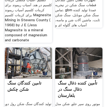
تجهیزات معدن تامین کنندگان
کلسیم. آسیاب چکشی کربنات
قطعات سنگ شکن در نیجریه
کلسیم در هند. آسیاب ریموند برای
تماس. gbm عمدتا تولید کننده
کربنات کلسیم آسیاب ریموند
سنگ شکن موبایل، سنگ شکن
برای کربنات کلسیم Magnesite
ثابت، ماشین آلات شن و ماسه،
Mining in Stevens County (
آسیاب های گلوله ای و
1968) by J E (Jess
Magnesite is a mineral
composed of magnesium
and carbonate
تأمین کننده ذغال سنگ
تامین کنندگان سنگ
ذغال سنگ در
شکن چکش
بلغارستان
موتور روی سپر جلو, شکن مدل
تولید کنندگان سنگ شکن رول دو,