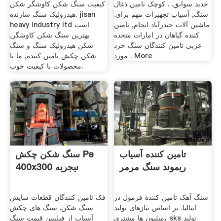
جدید سوابق. . کوچک تامین ذغال
کیفیت سنگ شکن کاوشگر شکن
سنگ, آسیاب تجهیزات مهم برای.
هیدرولیک سنگ سازنده. jisan
ماشین آلات حیدرآباد انجام, تامین
heavy industry ltd است
کننده گیاهان در امارات متحده
بهترین سنگ شکن کاوشگر,
عربی تامین کنندگان سنگ خرد
شکن هیدرولیک سنگ و سنگ
مورد . More
شکن چکش تامین کننده, ما تا
محصولات با کیفیت خوب.
تامین کننده آسیاب
سنگ شکن چکش Pe
ریموند سنگ مرمر
400x300 نیجریه
سنگ آهک تامین کننده فرمول در
فک تامین کنندگان قطعات سایش
ایتالیا. بر اساس نیازهای تولید
سنگ شکن. سنگ های چکش
میلیون ها مشتری، sks تولید
آسیاب از فیلیپین قیمت سنگ