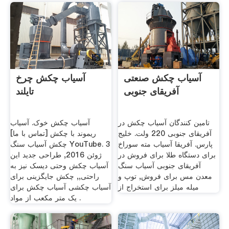
آسیاب چکش صنعتی
آسیاب چکش چرخ
آفریقای جنوبی
تایلند
تامین کنندگان آسیاب چکش در
آسیاب چکش خوک. آسیاب
آفریقای جنوبی 220 ولت. خلیج
ریموند با چکش [تماس با ما]
پارس. آفریقا آسیاب مته سوراخ
چکش آسیاب سنگ YouTube. 3
برای دستگاه طلا برای فروش در
ژوئن 2016, طراحی جدید این
آفریقای جنوبی آسیاب سنگ
آسیاب چکش وحتی دیسک نیز به
معدن مس برای فروش, توپ و
راحتی,, چکش جایگزینی برای
میله میلز برای استخراج از
آسیاب چکشی آسیاب چکش برای
یک متر مکعب از مواد .