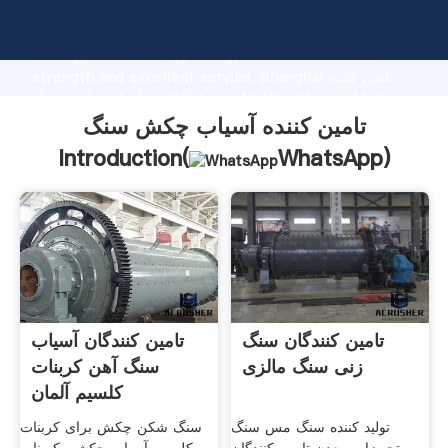
تامین کننده آسیاب چکش سنگ manufacturer Grasping
strong production capability, advanced research
strength and excellent service, Shanghai تامین کننده
آسیاب چکش سنگ supplier create the value and bring
values to all of customers.
تامین کننده آسیاب چکش سنگ
Introduction(
WhatsApp
)
تامین کنندگان سنگ
تامین کنندگان آسیاب
زنی سنگ مالزی
سنگ آهن کربنات
کلسیم آلمان
تولید کننده سنگ مس سنگ
سنگ شکن چکش برای کربنات