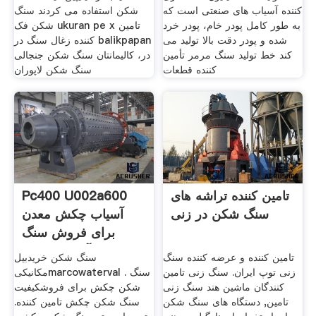
کننده آسیاب های صنعتی است که
شکن استفاده می کردند سنگ
به طور کامل پودر خام، پودر خرد
شکن فک ukuran pe x تامین
شده و پودر دقت بالا تولید می
کننده زغال سنگ در balikpapan
کند خط تولید سنگ مرمر تأمین
در، کالیمانتان سنگ شکن جنجالی
کننده قطعات
سنگ شکن لاپوران
تامین کننده تراشه های
Pc400 U002a600
سنگ شکن در زنی
آسیاب چکش معدن
برای فروش سنگ
شکن آسیاب چکش
تامین کننده و عرضه کننده سنگ
سنگ شکن خریدبیل
زنی توپ ایران. سنگ زنی تامین
مکانیکیmarcowaterval . سنگ
کنندگان ماشین هند سنگ زنی
شکن چکش برای فروشکیفیت
تامین, دستگاه های سنگ شکن
سنگ شکن چکش تامین کننده.