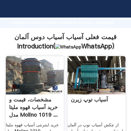
قیمت فعلی آسیاب آسیاب دوس آلمان manufacturer
Grasping strong production capability, advanced
research strength and excellent service, Shanghai
قیمت فعلی آسیاب آسیاب دوس آلمان supplier create the
value and bring values to all of customers.
قیمت فعلی آسیاب آسیاب دوس آلمان
Introduction(
WhatsApp
)
آسیاب توپ زیرن
مشخصات، قیمت و
خرید آسیاب قهوه ملیتا
مدل Molino 1019 ...
از چکش آسیاب توپ در آلمان
خرید اینترنتی آسیاب قهوه ملیتا