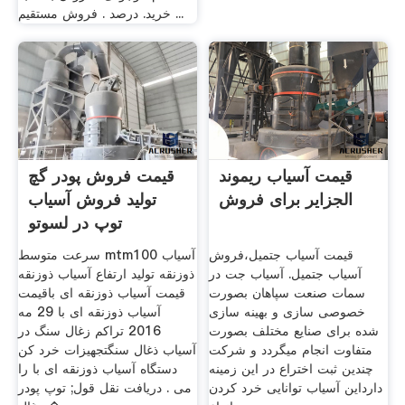
خرید. درصد . فروش مستقیم ...
قیمت آسیاب ریموند
قیمت فروش پودر گچ
الجزایر برای فروش
تولید فروش آسیاب
توپ در لسوتو
قیمت آسیاب جتمیل،فروش
سرعت متوسط mtm100 آسیاب
آسیاب جتمیل. آسیاب جت در
ذوزنقه تولید ارتفاع آسیاب ذوزنقه
سمات صنعت سپاهان بصورت
قیمت آسیاب ذوزنقه ای باقیمت
خصوصی سازی و بهینه سازی
آسیاب ذوزنقه ای با 29 مه
شده برای صنایع مختلف بصورت
2016 تراکم زغال سنگ در
متفاوت انجام میگردد و شرکت
آسیاب ذغال سنگتجهیزات خرد کن
چندین ثبت اختراع در این زمینه
دستگاه آسیاب ذوزنقه ای با را
دارداین آسیاب توانایی خرد کردن
می . دریافت نقل قول; توپ پودر