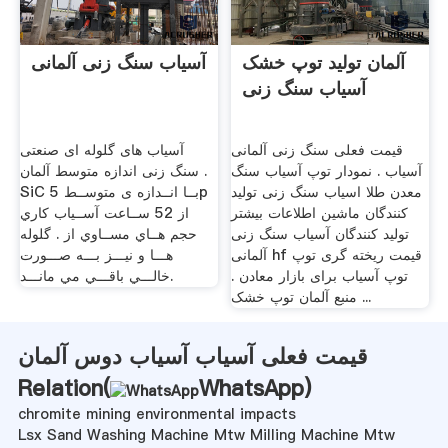
آلمان تولید توپ خشک
آسیاب سنگ زنی آلمانی
آسیاب سنگ زنی
قیمت فعلی سنگ زنی آلمانی
آسیاب های گلوله ای صنعتی
آسیاب . نمودار توپ آسیاب سنگ
سنگ زنی اندازه متوسط آلمان .
معدن طلا اسیاب سنگ زنی تولید
SiC بــا انــدازه ی متوســط 5p
کنندگان ماشین اطلاعات بیشتر
از 52 ســاعت آســیاب کاري
تولید کنندگان آسیاب سنگ زنی
حجم هــاي مســاوي از . گلوله
آلمانی hf قیمت ریخته گری توپ
هـــا و نیـــز بـــه صـــورت
توپ آسیاب برای بازار معادن .
خالـــي باقـــي مي مانـــد.
منبع آلمان توپ خشک ...
قیمت فعلی آسیاب آسیاب دوس آلمان
Relation(
WhatsApp
)
chromite mining environmental impacts
Lsx Sand Washing Machine Mtw Milling Machine Mtw