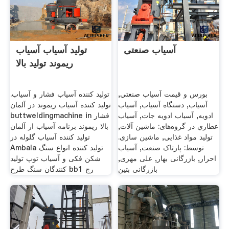
آسیاب صنعتی
تولید آسیاب آسیاب
ریموند تولید بالا
بورس و قیمت آسياب صنعتي,
تولید کننده آسیاب فشار و آسیاب.
آسياب, دستگاه آسياب, آسياب
تولید کننده آسیاب ریموند در آلمان
ادويه, آسياب ادويه جات, آسياب
buttweldingmachine in فشار
عطاري در گروه‌های: ماشین آلات,
بالا ریموند برنامه آسیاب از آلمان
تولید مواد غذایی, ماشین سازی.
تولید کننده آسیاب گلوله در
توسط: پارتاک صنعت, آسیاب
Ambala تولید کننده انواع سنگ
احرار, بازرگانی بهار, علی مهری,
شکن فکی و آسیاب توپ تولید
بازرگانی بتین
کنندگان سنگ طرح bb1 رچ