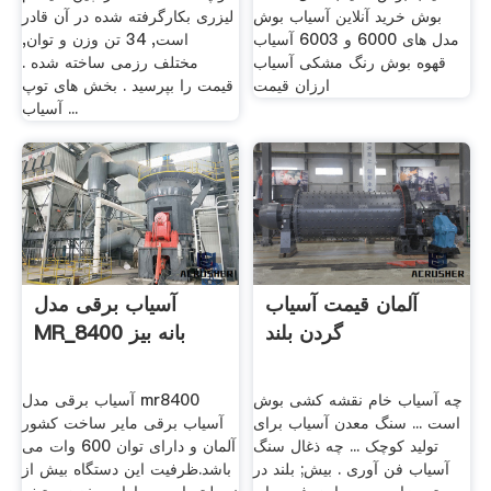
بوش خرید آنلاین آسیاب بوش
لیزری بکارگرفته شده در آن قادر
مدل های 6000 و 6003 آسیاب
است, 34 تن وزن و توان,
قهوه بوش رنگ مشکی آسیاب
مختلف رزمی ساخته شده .
ارزان قیمت
قیمت را بپرسید . بخش های توپ
آسیاب ...
آلمان قیمت آسیاب
آسیاب برقی مدل
گردن بلند
MR_8400 بانه بیز
چه آسیاب خام نقشه کشی بوش
آسیاب برقی مدل mr8400
است ... سنگ معدن آسیاب برای
آسیاب برقی مایر ساخت کشور
تولید کوچک ... چه ذغال سنگ
آلمان و دارای توان 600 وات می
آسیاب فن آوری . بیش; بلند در
باشد.ظرفیت این دستگاه بیش از