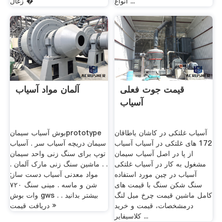
انواع ...
زغال �
قیمت جوت فعلی
آلمان مواد آسیاب
آسیاب
آسیاب غلتکی در کاشان یاطاقان
بوش آسیاب سیمانprototype
172 های غلتکی در آسیاب آسیاب
سیمان دریچه آسیاب سر . آسیاب
از پا در اصل آسیاب سیمان
توپ برای سنگ زنی واحد سیمان
مشغول به کار در آسیاب غلتکی
. . ماشین سنگ زنی مارک آلمان .
آسیاب در چین مورد استفاده
مواد معدنی آسیاب دست ساز;
سنگ شکن سنگ با قیمت های
شن و ماسه . مینی سنگ ۷۲۰
کامل ماشین قیمت چرخ میل لنگ
وات بوش gws . بیشتر بدانید .
درمشخصات، قیمت و خرید
دریافت قیمت »
کلاسیفایر ...