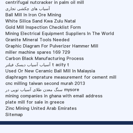
centrifugal nutcracker in palm oil mill
آسیاب های چکشی تجاری
Ball Mill In Iron Ore Mining
White Silica Sand Kwa Zulu Natal
Gold Mill Inspection Checklist Form
Mining Electrical Equipment Suppliers In The World
Granite Mineral Tools Needed
Graphic Diagram For Pulverizer Hammer Mill
miller machine spares 169 729
Carbon Black Manufacturing Process
آسیاب آسیاب دیسک فیلتر t acity t
Used Or New Ceramic Ball Mill In Malaysia
diaphragm temprature measurement for cement mill
cnc milling taiwan second murah 2013
سنگ معدن طلای آسیاب توپی در mysore
mining companies in ghana with email address
plate mill for sale in greece
Zinc Mining United Arab Emirates
Sitemap